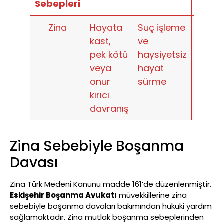
Sebepleri
Zina
Hayata
Suç işleme
Akıl
kast,
ve
hastal
pek kötü
haysiyetsiz
veya
hayat
onur
sürme
kırıcı
davranış
Zina Sebebiyle Boşanma
Davası
Zina Türk Medeni Kanunu madde 161’de düzenlenmiştir.
Eskişehir Boşanma Avukatı
müvekkillerine zina
sebebiyle boşanma davaları bakımından hukuki yardım
sağlamaktadır. Zina mutlak boşanma sebeplerinden