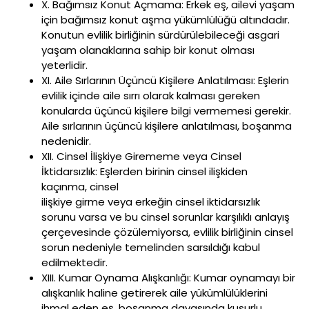
X. Bağımsız Konut Açmama: Erkek eş, ailevi yaşam
için bağımsız konut aşma yükümlülüğü altındadır.
Konutun evlilik birliğinin sürdürülebileceği asgari
yaşam olanaklarına sahip bir konut olması
yeterlidir.
XI. Aile Sırlarının Üçüncü Kişilere Anlatılması: Eşlerin
evlilik içinde aile sırrı olarak kalması gereken
konularda üçüncü kişilere bilgi vermemesi gerekir.
Aile sırlarının üçüncü kişilere anlatılması, boşanma
nedenidir.
XII. Cinsel İlişkiye Girememe veya Cinsel
İktidarsızlık: Eşlerden birinin cinsel ilişkiden
kaçınma, cinsel
ilişkiye girme veya erkeğin cinsel iktidarsızlık
sorunu varsa ve bu cinsel sorunlar karşılıklı anlayış
çerçevesinde çözülemiyorsa, evlilik birliğinin cinsel
sorun nedeniyle temelinden sarsıldığı kabul
edilmektedir.
XIII. Kumar Oynama Alışkanlığı: Kumar oynamayı bir
alışkanlık haline getirerek aile yükümlülüklerini
ihmal eden eş, boşanma davasında kusurlu