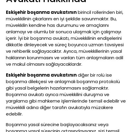
Eskişehir boşanma avukatının
birincil rollerinden biri,
müvekkilinin çıkarlarını en iyi şekilde savunmaktır. Bu,
müvekkilin kendine has durumunu ve amaçlarını
anlamayı ve olumlu bir sonuca ulaşmak için çalışmayı
içerir. İyi bir boşanma avukatı, müvekkilinin endişelerini
dikkatle dinleyecek ve süreç boyunca uzman tavsiyesi
ve rehberlik sağlayacaktır. Ayrıca, müvekkillerinin yasal
haklarının korunmasını ve varılan tüm anlaşmaların adil
ve makul olmasını sağlayacaklardır.
Eskişehir boşanma avukatının
diğer bir rolü ise
boşanma dilekçesi ve anlaşmalı boşanma protokolü
gibi yasal belgelerin hazırlanmasını sağlamaktır.
Boşanma avukatı ayrıca müvekkilini duruşma ve
yargılama gibi mahkeme işlemlerinde temsil edebilir ve
müvekkili adına diğer tarafın avukatıyla müzakere
edebilir.
Boşanma yasal sürecine başlayacaksanız veya
boşanma yasal sürecinin ortasındaysanız, sizi temsil