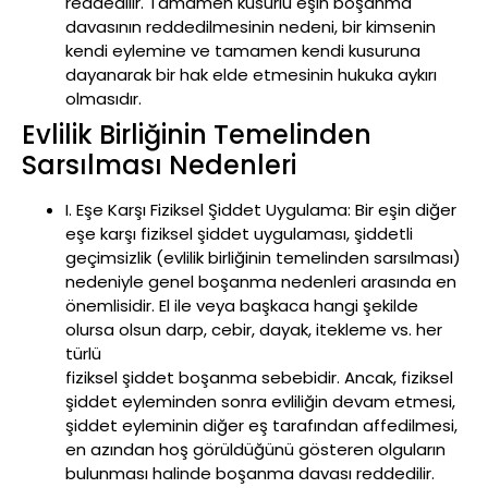
reddedilir. Tamamen kusurlu eşin boşanma
davasının reddedilmesinin nedeni, bir kimsenin
kendi eylemine ve tamamen kendi kusuruna
dayanarak bir hak elde etmesinin hukuka aykırı
olmasıdır.
Evlilik Birliğinin Temelinden
Sarsılması Nedenleri
I. Eşe Karşı Fiziksel Şiddet Uygulama: Bir eşin diğer
eşe karşı fiziksel şiddet uygulaması, şiddetli
geçimsizlik (evlilik birliğinin temelinden sarsılması)
nedeniyle genel boşanma nedenleri arasında en
önemlisidir. El ile veya başkaca hangi şekilde
olursa olsun darp, cebir, dayak, itekleme vs. her
türlü
fiziksel şiddet boşanma sebebidir. Ancak, fiziksel
şiddet eyleminden sonra evliliğin devam etmesi,
şiddet eyleminin diğer eş tarafından affedilmesi,
en azından hoş görüldüğünü gösteren olguların
bulunması halinde boşanma davası reddedilir.