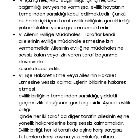
IV. İçki İçmek/Alkol Bağımlılığı: İçki içme, alkol
bağımlılığı seviyesine varmışsa, evlilik hayatının
temelinden sarsıldığı kabul edilmektedir. Çünkü,
bu halde içki içen taraf evlilik birliğinin gerektirdiği
yükümlülükleri yerine getirememektedir.
V. Ailenin Evliliğe Müdahalesi: Taraflar kendi
ailelerinin evliliğe müdahale etmesine izin
vermemelidir. Ailesinin evliliğine müdahalesine
sessiz kalan veya izin veren taraf boşanma
davasında
kusurlu kabul edilir.
VI. Eşe Hakaret Etme veya Ailesinin Hakaret
Etmesine Sessiz Kalma: Eşlerin birbirine hakaret
etmesi
evlilik birliğinin temelinden sarsıldığı, şiddetli
geçimsizlik olduğunun göstergesidir. Ayrıca, evlilik
birliği
içinde her iki taraf da diğer tarafın ailesinin eşine
yönelik hakaretlerine karşı sessiz kalmamalıdır.
Evlilik birliği, her iki tarafı da eşine karşı saygısız
tutumlara karşı koyma yükümlülüğü altına