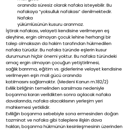
oranında süresiz olarak nafaka isteyebilir. Bu
nafakaya “yoksulluk nafakası” denilmektedir.
Nafaka
yükümlüsünün kusuru aranmaz.
İştirak nafakası, velayeti kendisine verilmeyen eş
aleyhine, ergin olmayan çocuk lehine herhangi bir
talep olmaksızın da hakim tarafından hükmedilen
nafaka türüdür. Bu nafaka türünde eşlerin kusur
durumunun hiçbir önemi yoktur. Bu nafaka türündeki
amaç ergin olmayan çocuğun yetiştirilmesi,
sağlık barınma, eğitim vs. giderlerine velayet kendisine
verilmeyen eşin mali gücü oranında
katılmasını sağlamaktır. (Medeni Kanun m.182/2)
Evlilik birliğinin temelinden sarsılması nedeniyle
boşanma kararı verildikten sonra açılacak nafaka
davalarında, nafaka alacaklısının yerleşim yeri
mahkemesi yetkilidir.
Evliliğin boşanma sebebiyle sona ermesinden doğan
tazminat ve nafaka gibi taleplere ilişkin dava
hakları, boşanma hükmünün kesinleşmesinin üzerinden