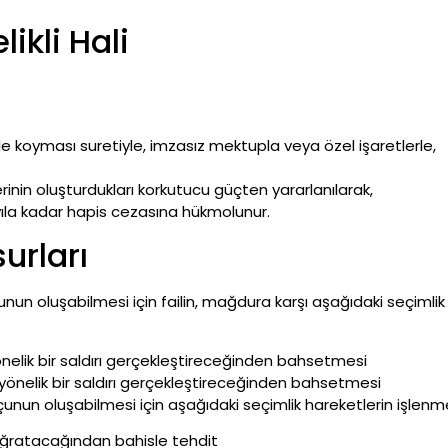
ikli Hali
le koyması suretiyle, imzasız mektupla veya özel işaretlerle,
rinin oluşturdukları korkutucu güçten yararlanılarak,
 yıla kadar hapis cezasına hükmolunur.
urları
un oluşabilmesi için failin, mağdura karşı aşağıdaki seçimlik 
önelik bir saldırı gerçekleştireceğinden bahsetmesi
yönelik bir saldırı gerçekleştireceğinden bahsetmesi
nun oluşabilmesi için aşağıdaki seçimlik hareketlerin işlenme
a uğratacağından bahisle tehdit