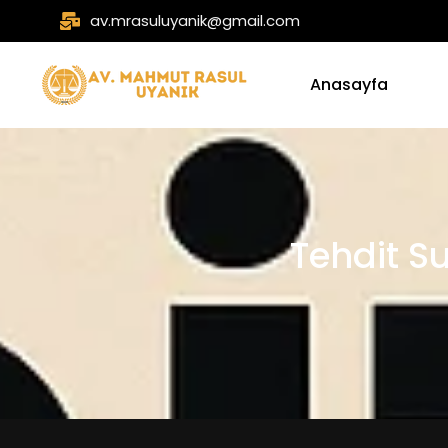
av.mrasuluyanik@gmail.com
Anasayfa
Tehdit S