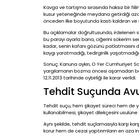
Kavga ve tartışma sırasında haksız bir fiili
kusur yeteneğinde meydana getirdiği azalm
önceden ilke boyutunda kastı kaldıran ve
Bu açıklamalar doğrultusunda, irdelenen 
bu parayı ayarla bana, ciğerini sökerim se
kadar, senin kafanı gözünü patlatmasını da
kaygı yaratmadığı, tedirginlik yaşatmadığı
Sonuç: Kanuna aykırı, O Yer Cumhuriyet 
yargılamanın bozma öncesi aşamadan baş
12.11.2013 tarihinde oybirliği ile karar verildi.
Tehdit Suçunda Av
Tehdit suçu, hem şikayet süreci hem de yarg
kullanabilmesi, şikayet dilekçesini usulüne 
Aynı şekilde, tehdit suçlamasıyla karşı kar
korur hem de cezai yaptırımların en aza indir