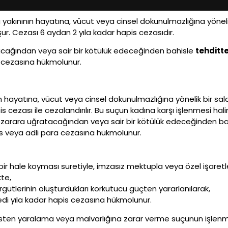
ya yakınının hayatına, vücut veya cinsel dokunulmazlığına yönel
ur. Cezası 6 aydan 2 yıla kadar hapis cezasıdır.
atacağından veya sair bir kötülük edeceğinden bahisle
tehditt
a cezasına hükmolunur.
nın hayatına, vücut veya cinsel dokunulmazlığına yönelik bir sa
apis cezası ile cezalandırılır. Bu suçun kadına karşı işlenmesi ha
bir zarara uğratacağından veya sair bir kötülük edeceğinden b
pis veya adli para cezasına hükmolunur.
bir hale koyması suretiyle, imzasız mektupla veya özel işaretle
kte,
gütlerinin oluşturdukları korkutucu güçten yararlanılarak,
 yedi yıla kadar hapis cezasına hükmolunur.
ten yaralama veya malvarlığına zarar verme suçunun işlenme