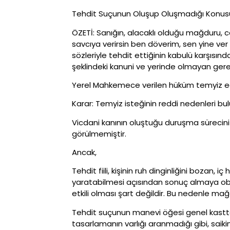
Tehdit Suçunun Oluşup Oluşmadığı Konus
ÖZETİ: Sanığın, alacaklı olduğu mağduru, 
savcıya verirsin ben döverim, sen yine ver
sözleriyle tehdit ettiğinin kabulü karşısı
şeklindeki kanuni ve yerinde olmayan gerek
Yerel Mahkemece verilen hüküm temyiz edil
Karar: Temyiz isteğinin reddi nedenleri bu
Vicdani kanının oluştuğu duruşma sürecin
görülmemiştir.
Ancak,
Tehdit fiili, kişinin ruh dinginliğini bozan, 
yaratabilmesi açısından sonuç almaya obje
etkili olması şart değildir. Bu nedenle ma
Tehdit suçunun manevi öğesi genel kasttan
tasarlamanın varlığı aranmadığı gibi, saik