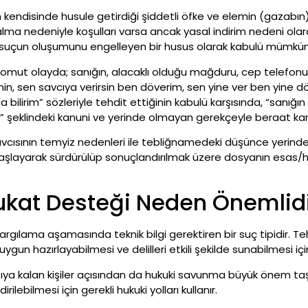
n kendisinde husule getirdiği şiddetli öfke ve elemin (gazabın) 
a nedeniyle koşulları varsa ancak yasal indirim nedeni olarak
 suçun oluşumunu engelleyen bir husus olarak kabulü mümkün 
somut olayda; sanığın, alacaklı olduğu mağduru, cep telefon
nin, sen savcıya verirsin ben döverim, sen yine ver ben yine d
 bilirim” sözleriyle tehdit ettiğinin kabulü karşısında, “sanığ
” şeklindeki kanuni ve yerinde olmayan gerekçeyle beraat kara
Savcısının temyiz nedenleri ile tebliğnamedeki düşünce yer
layarak sürdürülüp sonuçlandırılmak üzere dosyanın esas
ukat Desteği Neden Önemlid
ılama aşamasında teknik bilgi gerektiren bir suç tipidir. Tehd
uygun hazırlayabilmesi ve delilleri etkili şekilde sunabilmesi i
şıya kalan kişiler açısından da hukuki savunma büyük önem taşır
ilebilmesi için gerekli hukuki yolları kullanır.