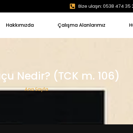
Bize ulaşın: 0538 474 35 
Hakkımızda
Çalışma Alanlarımız
H
uçu Nedir? (TCK m. 106)
Ana Sayfa