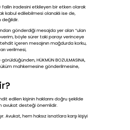
failin iradesini etkileyen bir etken olarak
 kabul edilebilmesi olanaklı ise de,
değildir.
undan gönderdiği mesajda yer alan “ulan
överim, böyle sürer taki parayı verinceye
ın tehdit içeren mesajının mağdurda korku,
rı verilmesi,
inde görüldüğünden, HÜKMÜN BOZULMASINA,
/hüküm mahkemesine gönderilmesine,
ir?
it edilen kişinin haklarını doğru şekilde
çin avukat desteği önemlidir.
. Avukat, hem haksız isnatlara karşı kişiyi