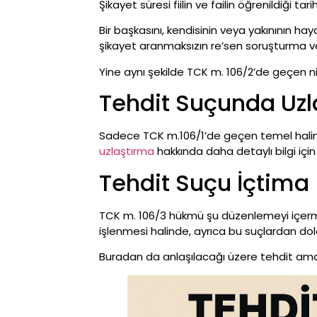
Şikayet süresi fiilin ve failin öğrenildiği t
Bir başkasını, kendisinin veya yakınının ha
şikayet aranmaksızın re’sen soruşturma ve
Yine aynı şekilde TCK m. 106/2’de geçen ni
Tehdit Suçunda U
Sadece TCK m.106/1’de geçen temel halin
uzlaştırma
hakkında daha detaylı bilgi için 
Tehdit Suçu İçtima
TCK m. 106/3 hükmü şu düzenlemeyi içerm
işlenmesi halinde, ayrıca bu suçlardan dolay
Buradan da anlaşılacağı üzere tehdit amac