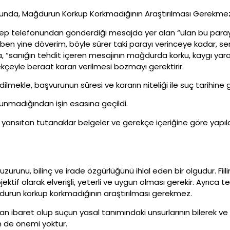
unda, Mağdurun Korkup Korkmadığının Araştırılması Gerekme
cep telefonundan gönderdiği mesajda yer alan “ulan bu parayı
 ben yine döverim, böyle sürer taki parayı verinceye kadar, se
nda, “sanığın tehdit içeren mesajının mağdurda korku, kaygı yar
çeyle beraat kararı verilmesi bozmayı gerektirir.
mekle, başvurunun süresi ve kararın niteliği ile suç tarihine
lunmadığından işin esasına geçildi.
i yansıtan tutanaklar belgeler ve gerekçe içeriğine göre ya
iç huzurunu, bilinç ve irade özgürlüğünü ihlal eden bir olgudur. Fi
ktif olarak elverişli, yeterli ve uygun olması gerekir. Ayrıc
ğdurun korkup korkmadığının araştırılması gerekmez.
 ibaret olup suçun yasal tanımındaki unsurlarının bilerek ve 
in de önemi yoktur.