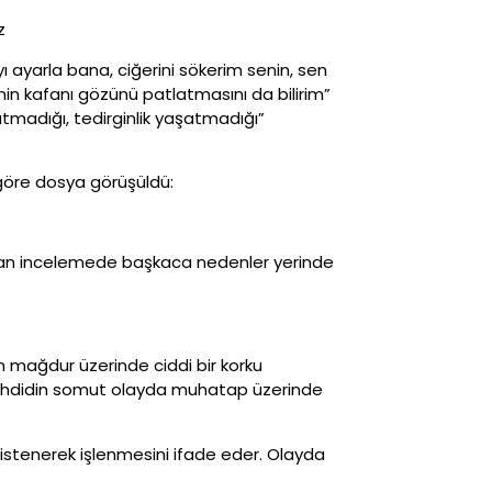
z
 ayarla bana, ciğerini sökerim senin, sen
nin kafanı gözünü patlatmasını da bilirim”
atmadığı, tedirginlik yaşatmadığı”
 göre dosya görüşüldü:
pılan incelemede başkaca nedenler yerinde
ilin mağdur üzerinde ciddi bir korku
a tehdidin somut olayda muhatap üzerinde
istenerek işlenmesini ifade eder. Olayda