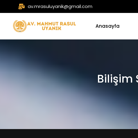
av.mrasuluyanik@gmail.com
Anasayfa
Bilişim