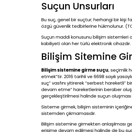
Suçun Unsurları
Bu suç, genel bir suçtur; herhangi bir kişi 
özgü güvenlik tedbirlerine hükmolunur. (T
Suçun maddi konusunu bilişim sistemleri ol
kabiliyeti olan her türlü elektronik cihazdır.
Bilişim Sitemine G
Bilişim sistemine girme suçu
, seçimlik
etmek”tir. 2016 tarihli ve 6698 sayılı yasa
suç” vasfını yitirerek “serbest hareketli”
devam etme” hareketlerinin beraber oluşma
gerçekleştirilmesi halinde suçun oluşması
Sisteme girmek, bilişim sisteminin içeriği
sistemden çıkmamasıdır.
Bilişim sistemine girmekten anlaşılması ger
erişime devam edilmesi halinde de bu suç 