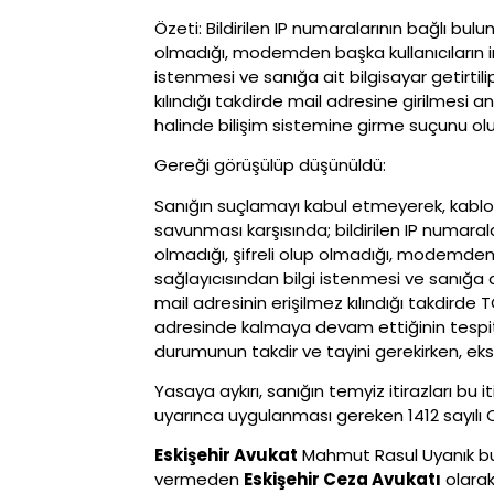
Özeti: Bildirilen IP numaralarının bağlı bu
olmadığı, modemden başka kullanıcıların int
istenmesi ve sanığa ait bilgisayar getirtil
kılındığı takdirde mail adresine girilmesi
halinde bilişim sistemine girme suçunu olu
Gereği görüşülüp düşünüldü:
Sanığın suçlamayı kabul etmeyerek, kablosuz
savunması karşısında; bildirilen IP numara
olmadığı, şifreli olup olmadığı, modemden b
sağlayıcısından bilgi istenmesi ve sanığa a
mail adresinin erişilmez kılındığı takdird
adresinde kalmaya devam ettiğinin tespit
durumunun takdir ve tayini gerekirken, ek
Yasaya aykırı, sanığın temyiz itirazları 
uyarınca uygulanması gereken 1412 sayılı 
Eskişehir Avukat
Mahmut Rasul Uyanık bu 
vermeden
Eskişehir Ceza Avukatı
olarak