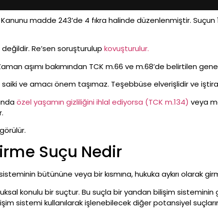
Kanunu madde 243’de 4 fıkra halinde düzenlenmiştir. Suçun 1. 
değildir. Re’sen soruşturulup
kovuşturulur.
aman aşımı bakımından TCK m.66 ve m.68’de belirtilen genel
ilin saiki ve amacı önem taşımaz. Teşebbüse elverişlidir ve işt
anda
özel yaşamın gizliliğini ihlal ediyorsa (TCK m.134)
veya m
r.
örülür.
Girme Suçu Nedir
şim sisteminin bütününe veya bir kısmına, hukuka aykırı olarak
ksal konulu bir suçtur. Bu suçla bir yandan bilişim sisteminin
lişim sistemi kullanılarak işlenebilecek diğer potansiyel suçl