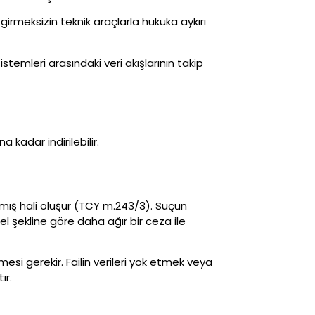
e girmeksizin teknik araçlarla hukuka aykırı
istemleri arasındaki veri akışlarının takip
 kadar indirilebilir.
şmış hali oluşur (TCY m.243/3). Suçun
l şekline göre daha ağır bir ceza ile
si gerekir. Failin verileri yok etmek veya
ır.