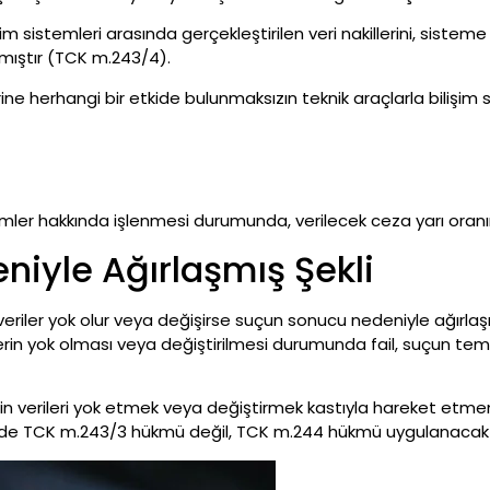
şim sistemleri arasında gerçekleştirilen veri nakillerini, sistem
nmıştır (TCK m.243/4).
rine herhangi bir etkide bulunmaksızın teknik araçlarla bilişim s
temler hakkında işlenmesi durumunda, verilecek ceza yarı oranına
iyle Ağırlaşmış Şekli
veriler yok olur veya değişirse suçun sonucu nedeniyle ağırla
lerin yok olması veya değiştirilmesi durumunda fail, suçun teme
n verileri yok etmek veya değiştirmek kastıyla hareket etmeme
inde TCK m.243/3 hükmü değil, TCK m.244 hükmü uygulanacakt