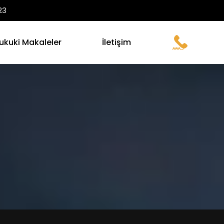
23
ukuki Makaleler
İletişim