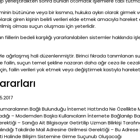
yıp yerleştirdikten sonra bunları otomatik işlemlere tâbi tutm
steminin bütününe veya bir kısmına, hukuka aykırı olarak girme
 olarak giren kişinin belirli verileri elde etmek amacıyla harek
ilmiş olması suçun oluşması için yeterlidir.
nan fiillerin bedeli karşılığı yararlanılabilen sistemler hakkında
e ağırlaşmış hali düzenlenmiştir. Birinci fıkrada tanımlanan s
e failin, suçun temel şekline nazaran daha ağır ceza ile ceza
için, failin verileri yok etmek veya değiştirmek kastıyla harek
rarları
05.2017
 Numaralarının Bağlı Bulunduğu İnternet Hattında Ne Özellikte
dığı – Modemden Başka Kullanıcıların İnternete Bağlanılıp Bağl
rektiği – Sanığa Ait Bilgisayar Getirtilip Uzman Bilirkişi Tara
Kılındığı Takdirde Mail Adresine Girilmesi Gerektiği – Bu Adres
i Halinde Bilişim Sistemine Girme Suçunub Oluşacağı