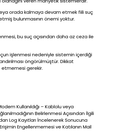
a olanağını veren manyetik sistemlerdir.
k veya orada kalmaya devam etmek fiili suç
et etmiş bulunmasının önemi yoktur.
 işlenmesi, bu suç açısından daha az ceza ile
uçun işlenmesi nedeniyle sistemin içerdiği
landırılması öngörülmüştür. Dikkat
et etmemesi gerekir.
 Modem Kullanıldığı – Kablolu veya
anılmadığının Belirlenmesi Açısından İlgili
fından Log Kayıtları İncelenerek Sonucuna
e Erişimin Engellenmemesi ve Katılanın Mail