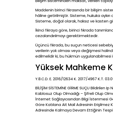
Bilişim sisteminden maksat, verileri topla
Maddenin birinci fıkrasında bir bilişim si
hâline getirilmiştir. Sisteme, hukuka aykırı
Sisteme, doğal olarak, haksız ve kasten gir
İkinci fıkraya göre, birinci fıkrada tanımla
cezalandırılmayı gerektirmektedir.
Üçüncü fıkrada, bu suçun neticesi sebebiyl
verilerin yok olması veya değişmesi halind
edilmelidir ki, bu hükmün uygulanabilmesi 
Yüksek Mahkeme Ka
Y.8.C.D. E. 2016/12634 K. 2017/4967 K.T. 03.
BİLİŞİM SİSTEMİNE GİRME SUÇU Bildirilen Ip
Kablosuz Olup Olmadığı – Şifreli Olup Olma
İnternet Sağlayıcısından Bilgi İstenmesi Ge
Göre Katılana Ait Mail Adresinin Erişilmez 
Adresinde Kalmaya Devam Ettiğinin Tespit