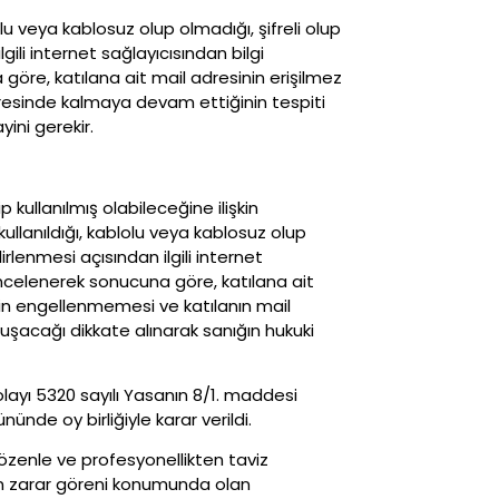
lu veya kablosuz olup olmadığı, şifreli olup
ili internet sağlayıcısından bilgi
 göre, katılana ait mail adresinin erişilmez
dresinde kalmaya devam ettiğinin tespiti
ini gerekir.
kullanılmış olabileceğine ilişkin
ullanıldığı, kablolu veya kablosuz olup
rlenmesi açısından ilgili internet
ı incelenerek sonucuna göre, katılana ait
imin engellenmemesi ve katılanın mail
şacağı dikkate alınarak sanığın hukuki
layı 5320 sayılı Yasanın 8/1. maddesi
de oy birliğiyle karar verildi.
zenle ve profesyonellikten taviz
an zarar göreni konumunda olan