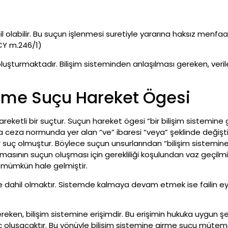
fail olabilir. Bu suçun işlenmesi suretiyle yararına haksız menf
CY m.246/1)
uşturmaktadır. Bilişim sisteminden anlaşılması gereken, verile
irme Suçu Hareket Ögesi
 hareketli bir suçtur. Suçun hareket ögesi “bir bilişim siste
yla ceza normunda yer alan “ve” ibaresi “veya” şeklinde değiştir
 bir suç olmuştur. Böylece suçun unsurlarından “bilişim sistemi
sının suçun oluşması için gerekliliği koşulundan vaz geçilmiş
 mümkün hale gelmiştir.
ne dahil olmaktır. Sistemde kalmaya devam etmek ise failin eyl
eken, bilişim sistemine erişimdir. Bu erişimin hukuka uygun şek
oluşacaktır. Bu yönüyle bilişim sistemine girme suçu mütema