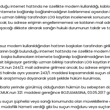
lunduğu internet hattında ne özellikte modem kullanıldığı, kablo
ernete bağlanılıp bağlanılmadığının belirlenmesi açısından ilg
ip uzman bilirkişi tarafından LOG kayıtları incelenerek sonucuna
 ancak; bu adrese erişimin engellenmemesi ve katılanın mail a
şacağı dikkate alınarak sanığın hukuki durumunun takdir ve tay
 modem kullanıldığından hattının başkaları tarafından girilip 
larının bağlı bulunduğu internet hattında ne özellikte modem k
aşka kullanıcıların internete bağlanılıp bağlanılmadığının beli
it bilgisayar getirtilip uzman bilirkişi tarafından LOG kayıtlar
e TCK.nun 244/2. mail adresine girilmesi ancak; bu adrese eriş
i halinde aynı yasanın 243/1. maddesi kapsamındaki suçun olu
sik araştırmaya dayanarak yazılı şekilde hüküm kurulması,
bu itibarla yerinde görülmüş olduğundan hükmün bu sebepten do
CMUK.nun 321. maddesi gereğince BOZULMASINA, 03.05.2017 günün
suçun şüphelisi veya sanığı konumunda olan müvekkillerine ö
 müdafilik hizmeti verdiği gibi bu suçun mağduru veya suçt