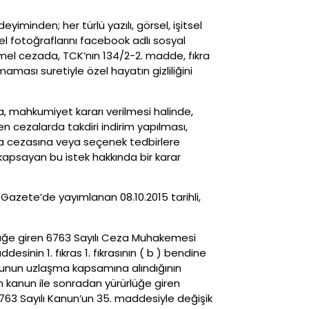
iminden; her türlü yazılı, görsel, işitsel
zel fotoğraflarını facebook adlı sosyal
emel cezada, TCK’nın 134/2-2. madde, fıkra
ması suretiyle özel hayatın gizliliğini
a, mahkumiyet kararı verilmesi halinde,
 cezalarda takdiri indirim yapılması,
ara cezasına veya seçenek tedbirlere
kapsayan bu istek hakkında bir karar
 Gazete’de yayımlanan 08.10.2015 tarihli,
rlüğe giren 6763 Sayılı Ceza Muhakemesi
inin 1. fıkras 1. fıkrasının ( b ) bendine
uçunun uzlaşma kapsamına alındığının
n kanun ile sonradan yürürlüğe giren
 6763 Sayılı Kanun’un 35. maddesiyle değişik