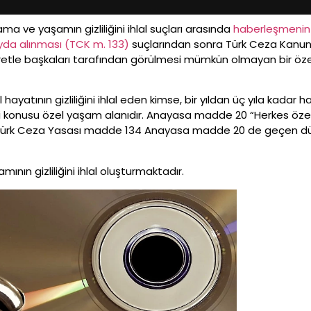
ama ve yaşamın gizliliğini ihlal suçları arasında
haberleşmenin gi
yda alınması (TCK m. 133)
suçlarından sonra Türk Ceza Kanunu
uretle başkaları tarafından görülmesi mümkün olmayan bir ö
yatının gizliliğini ihlal eden kimse, bir yıldan üç yıla kadar hap
 konusu özel yaşam alanıdır. Anayasa madde 20 “Herkes öze
r. Türk Ceza Yasası madde 134 Anayasa madde 20 de geçen 
ının gizliliğini ihlal oluşturmaktadır.