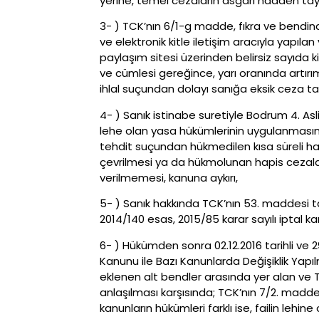
yerine, temel cezaların asgari hadden tayi
3- ) TCK’nın 6/1-g madde, fıkra ve bendinde
ve elektronik kitle iletişim aracıyla yapıla
paylaşım sitesi üzerinden belirsiz sayıda 
ve cümlesi gereğince, yarı oranında artırı
ihlal suçundan dolayı sanığa eksik ceza tay
4- ) Sanık istinabe suretiyle Bodrum 4. A
lehe olan yasa hükümlerinin uygulanmasını
tehdit suçundan hükmedilen kısa süreli ha
çevrilmesi ya da hükmolunan hapis cezalar
verilmemesi, kanuna aykırı,
5- ) Sanık hakkında TCK’nın 53. maddesi ta
2014/140 esas, 2015/85 karar sayılı iptal k
6- ) Hükümden sonra 02.12.2016 tarihli ve
Kanunu ile Bazı Kanunlarda Değişiklik Yapıl
eklenen alt bendler arasında yer alan ve 
anlaşılması karşısında; TCK’nın 7/2. madde
kanunların hükümleri farklı ise, failin leh