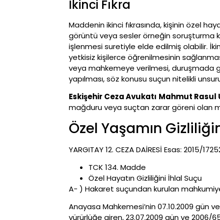
İkinci Fıkra
Maddenin ikinci fıkrasında, kişinin özel haya
görüntü veya sesler örneğin soruşturma ka
işlenmesi suretiyle elde edilmiş olabilir. İ
yetkisiz kişilerce öğrenilmesinin sağlanması
veya mahkemeye verilmesi, duruşmada göst
yapılması, söz konusu suçun nitelikli unsuru
Eskişehir Ceza Avukatı
Mahmut Rasul 
mağduru veya suçtan zarar göreni olan mü
Özel Yaşamın Gizliliği
YARGITAY 12. CEZA DAİRESİ Esas: 2015/17252
TCK 134. Madde
Özel Hayatın Gizliliğini İhlal Suçu
A- ) Hakaret suçundan kurulan mahkumiye
Anayasa Mahkemesi’nin 07.10.2009 gün ve 2
yürürlüğe giren, 23.07.2009 gün ve 2006/65 