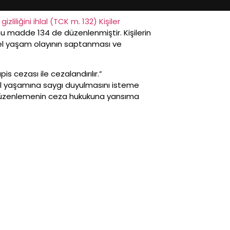
zliliğini ihlal (TCK m. 132)
Kişiler
 madde 134 de düzenlenmiştir. Kişilerin
zel yaşam olayının saptanması ve
is cezası ile cezalandırılır.”
l yaşamına saygı duyulmasını isteme
düzenlemenin ceza hukukuna yansıma