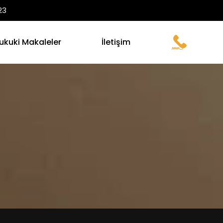
23
ukuki Makaleler
İletişim