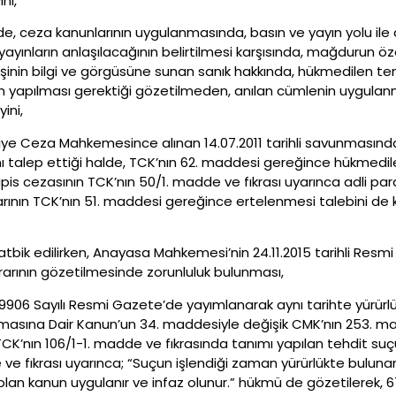
ni,
, ceza kanunlarının uygulanmasında, basın ve yayın yolu ile dey
n yayınların anlaşılacağının belirtilmesi karşısında, mağdurun ö
kişinin bilgi ve görgüsüne sunan sanık hakkında, hükmedilen t
m yapılması gerektiği gözetilmeden, anılan cümlenin uygulanma
ini,
sliye Ceza Mahkemesince alınan 14.07.2011 tarihli savunmasınd
 talep ettiği halde, TCK’nın 62. maddesi gereğince hükmedilen
pis cezasının TCK’nın 50/1. madde ve fıkrası uyarınca adli p
ının TCK’nın 51. maddesi gereğince ertelenmesi talebini de 
tbik edilirken, Anayasa Mahkemesi’nin 24.11.2015 tarihli Resmi
ararının gözetilmesinde zorunluluk bulunması,
 29906 Sayılı Resmi Gazete’de yayımlanarak aynı tarihte yürü
masına Dair Kanun’un 34. maddesiyle değişik CMK’nın 253. maddes
TCK’nın 106/1-1. madde ve fıkrasında tanımı yapılan tehdit s
 ve fıkrası uyarınca; “Suçun işlendiği zaman yürürlükte buluna
ine olan kanun uygulanır ve infaz olunur.” hükmü de gözetilerek,