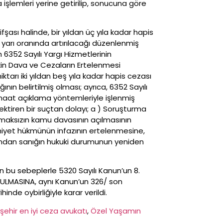
şlemleri yerine getirilip, sonucuna göre
fşası halinde, bir yıldan üç yıla kadar hapis
 yarı oranında artırılacağı düzenlenmiş
6352 Sayılı Yargı Hizmetlerinin
şkin Dava ve Cezaların Ertelenmesi
tarı iki yıldan beş yıla kadar hapis cezası
ın belirtilmiş olması; ayrıca, 6352 Sayılı
kanaat açıklama yöntemleriyle işlenmiş
rektiren bir suçtan dolayı; a ) Soruşturma
nmaksızın kamu davasının açılmasının
iyet hükmünün infazının ertelenmesine,
çısından sanığın hukuki durumunun yeniden
n bu sebeplerle 5320 Sayılı Kanun’un 8.
ZULMASINA, aynı Kanun’un 326/ son
nde oybirliğiyle karar verildi.
işehir en iyi ceza avukatı
, 
Özel Yaşamın