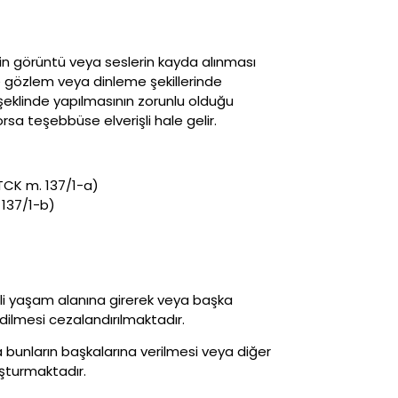
ğin görüntü veya seslerin kayda alınması
ce gözlem veya dinleme şekillerinde
 şeklinde yapılmasının zorunlu olduğu
yorsa teşebbüse elverişli hale gelir.
(TCK m. 137/1-a)
 137/1-b)
izli yaşam alanına gire­rek veya başka
ilmesi cezalandırılmaktadır.
 bunların başkalarına verilmesi veya diğer
uşturmaktadır.