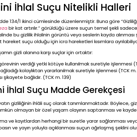
ni İhlal Suçu Nitelikli Halleri
adde 134/1 ikinci cümlesinde düzenlenmiştir. Buna göre “Gizlili
eza
bir kat artırılır.” görüldüğü üzere suçun temel şekli sade
inde bu gizlilik ihlalinin görüntü veya seslerin kayda alınması
alt hareket suçu olduğu için icra hareketleri kısımlara ayrılabili
amın gizli alanına karşı suçlar için ortaktır:
örevinin verdiği yetki kötüye kullanılmak suretiyle işlenmesi 
ağladığı kolaylıktan yararlanılmak suretiyle işlenmesi (TCK m.
 şikayete bağlıdır. (TCK m. 139)
ini İhlal Suçu Madde Gerekçesi
tın gizli­liğinin ihlâli suç olarak tanımlanmaktadır. Böylece, g
ümkün olmayan bir özel yaşam olayının saptanması ve kayded
ma ve kayıtlardan herhangi bir suretle yarar sağlanması veya
 basın ve yayın yoluyla açıklanması suçun ağırlaşmış şeklini ol