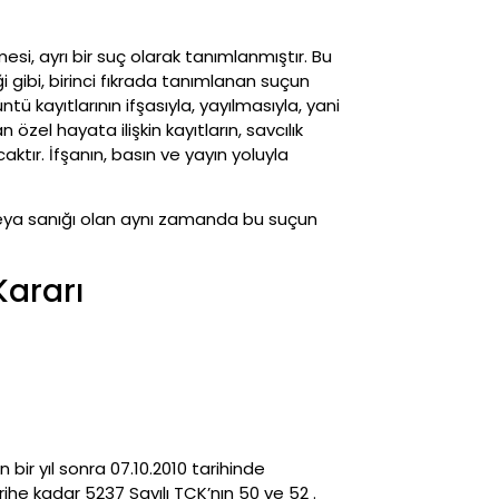
esi, ayrı bir suç olarak tanımlanmış­tır. Bu
gibi, birinci fıkrada tanımlanan suçun
tü kayıtlarının ifşasıyla, yayılmasıyla, yani
özel hayata ilişkin kayıtların, savcılık
ır. İfşanın, basın ve yayın yoluyla
i veya sanığı olan aynı zamanda bu suçun
Kararı
ir yıl sonra 07.10.2010 tarihinde
rihe kadar 5237 Sayılı TCK’nın 50 ve 52 .