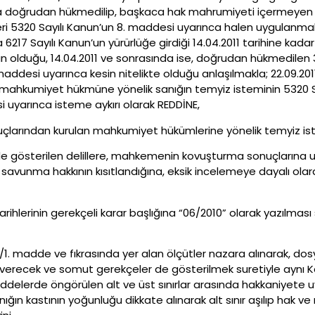
a doğrudan hükmedilip, başkaca hak mahrumiyeti içermeyen 20
i 5320 Sayılı Kanun’un 8. maddesi uyarınca halen uygulanmak
la 6217 Sayılı Kanun’un yürürlüğe girdiği 14.04.2011 tarihine ka
 olduğu, 14.04.2011 ve sonrasında ise, doğrudan hükmedilen 30
 maddesi uyarınca kesin nitelikte olduğu anlaşılmakla; 22.09.2
mahkumiyet hükmüne yönelik sanığın temyiz isteminin 5320 Sa
 uyarınca isteme aykırı olarak REDDİNE,
lal suçlarından kurulan mahkumiyet hükümlerine yönelik temyiz i
de gösterilen delillere, mahkemenin kovuşturma sonuçlarına u
vunma hakkının kısıtlandığına, eksik incelemeye dayalı olarak
0 tarihlerinin gerekçeli karar başlığına “06/2010” olarak yazılma
1/1. madde ve fıkrasında yer alan ölçütler nazara alınarak, dosy
 verecek ve somut gerekçeler de gösterilmek suretiyle aynı 
de maddelerde öngörülen alt ve üst sınırlar arasında hakkaniye
anığın kastının yoğunluğu dikkate alınarak alt sınır aşılıp ha