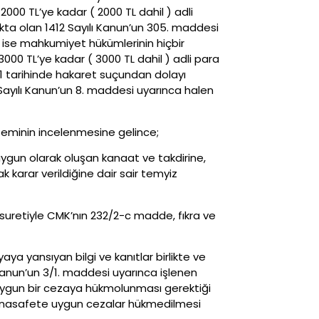
00 TL’ye kadar ( 2000 TL dahil ) adli
ta olan 1412 Sayılı Kanun’un 305. maddesi
dar ise mahkumiyet hükümlerinin hiçbir
00 TL’ye kadar ( 3000 TL dahil ) adli para
011 tarihinde hakaret suçundan dolayı
yılı Kanun’un 8. maddesi uyarınca halen
steminin incelenmesine gelince;
ygun olarak oluşan kanaat ve takdirine,
 karar verildiğine dair sair temyiz
sı suretiyle CMK’nın 232/2-c madde, fıkra ve
aya yansıyan bilgi ve kanıtlar birlikte ve
Kanun’un 3/1. maddesi uyarınca işlenen
te uygun bir cezaya hükmolunması gerektiği
k ve nasafete uygun cezalar hükmedilmesi