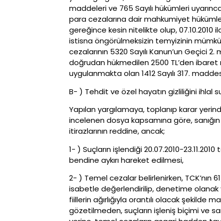
maddeleri ve 765 Sayılı hükümleri uyarınc
para cezalarına dair mahkumiyet hükümler
gereğince kesin nitelikte olup, 07.10.2010 i
istisna öngörülmeksizin temyizinin mümkün
cezalarının 5320 Sayılı Kanun’un Geçici 2.
doğrudan hükmedilen 2500 TL’den ibaret 
uygulanmakta olan 1412 Sayılı 317. maddesi
B- ) Tehdit ve özel hayatın gizliliğini ih
Yapılan yargılamaya, toplanıp karar yerin
incelenen dosya kapsamına göre, sanığın sa
itirazlarının reddine, ancak;
1- ) Suçların işlendiği 20.07.2010-23.11.201
bendine aykırı hareket edilmesi,
2- ) Temel cezalar belirlenirken, TCK’nın 6
isabetle değerlendirilip, denetime olanak
fiillerin ağırlığıyla orantılı olacak şekil
gözetilmeden, suçların işleniş biçimi ve s