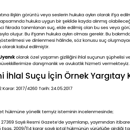
tına ilişkin görüntü veya seslerin hukuka aykırı olarak ifşa edilm
psamında hukuka uygun bir şekilde kayda alınmış olabileceği 
kinci fıkrada tanımlanan suç, elde edilmiş olan bu ses veya görün
yla oluşur. Bu ifşanın hukuka aykırı olması gerekir. Bu bakımdan 
erilmesi ve dinlenmesi hâlinde, söz konusu suç oluşmayacakt
 olarak kabul edilmiştir.
Uyanık
olarak özel yaşamın gizliliğini ihlal suçunun şüphelis
vekkillerimize danışmanlık ve avukatlık hizmeti vermekteyiz.
ni İhlal Suçu İçin Örnek Yargıtay 
 Karar: 2017/4260 Tarih: 24.05.2017
t hükmüne yönelik temyiz isteminin incelenmesinde;
7369 Sayılı Resmi Gazete’de yayımlanıp, yayımından itibaren b
Esas, 2009/114 karar sayılı iptal hükmünün yürürlüğe girdiği ta