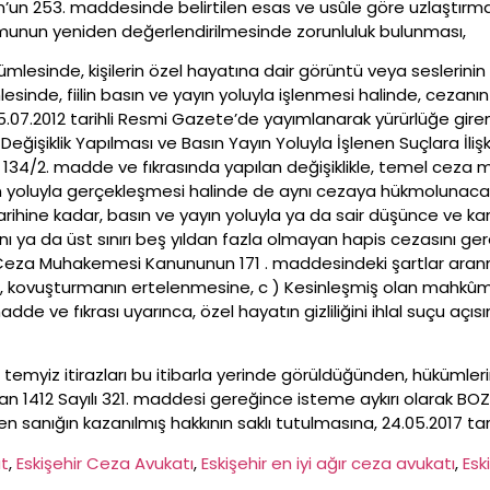
un 253. maddesinde belirtilen esas ve usûle göre uzlaştırma i
umunun yeniden değerlendirilmesinde zorunluluk bulunması,
ümlesinde, kişilerin özel hayatına dair görüntü veya seslerinin i
inde, fiilin basın ve yayın yoluyla işlenmesi halinde, cezanın
07.2012 tarihli Resmi Gazete’de yayımlanarak yürürlüğe giren 
Değişiklik Yapılması ve Basın Yayın Yoluyla İşlenen Suçlara İli
34/2. madde ve fıkrasında yapılan değişiklikle, temel ceza mik
ın yoluyla gerçekleşmesi halinde de aynı cezaya hükmolunacağın
 tarihine kadar, basın ve yayın yoluyla ya da sair düşünce ve 
sını ya da üst sınırı beş yıldan fazla olmayan hapis cezasını ge
ılı Ceza Muhakemesi Kanununun 171 . maddesindeki şartlar ara
, kovuşturmanın ertelenmesine, c ) Kesinleşmiş olan mahkûm
madde ve fıkrası uyarınca, özel hayatın gizliliğini ihlal suçu a
temyiz itirazları bu itibarla yerinde görüldüğünden, hükümleri
 1412 Sayılı 321. maddesi gereğince isteme aykırı olarak BO
anığın kazanılmış hakkının saklı tutulmasına, 24.05.2017 tarihi
at
, 
Eskişehir Ceza Avukatı
, 
Eskişehir en iyi ağır ceza avukatı
, 
Esk