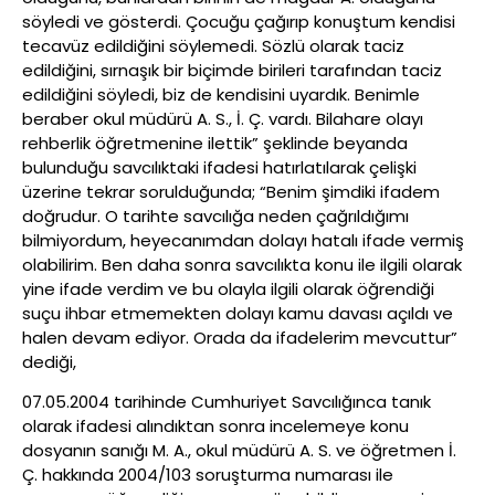
söyledi ve gösterdi. Çocuğu çağırıp konuştum kendisi
tecavüz edildiğini söylemedi. Sözlü olarak taciz
edildiğini, sırnaşık bir biçimde birileri tarafından taciz
edildiğini söyledi, biz de kendisini uyardık. Benimle
beraber okul müdürü A. S., İ. Ç. vardı. Bilahare olayı
rehberlik öğretmenine ilettik” şeklinde beyanda
bulunduğu savcılıktaki ifadesi hatırlatılarak çelişki
üzerine tekrar sorulduğunda; “Benim şimdiki ifadem
doğrudur. O tarihte savcılığa neden çağrıldığımı
bilmiyordum, heyecanımdan dolayı hatalı ifade vermiş
olabilirim. Ben daha sonra savcılıkta konu ile ilgili olarak
yine ifade verdim ve bu olayla ilgili olarak öğrendiği
suçu ihbar etmemekten dolayı kamu davası açıldı ve
halen devam ediyor. Orada da ifadelerim mevcuttur”
dediği,
07.05.2004 tarihinde Cumhuriyet Savcılığınca tanık
olarak ifadesi alındıktan sonra incelemeye konu
dosyanın sanığı M. A., okul müdürü A. S. ve öğretmen İ.
Ç. hakkında 2004/103 soruşturma numarası ile