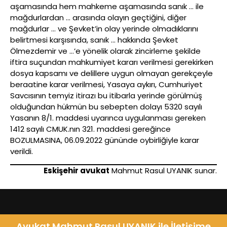
aşamasında hem mahkeme aşamasında sanık … ile
mağdurlardan … arasında olayın geçtiğini, diğer
mağdurlar … ve Şevket’in olay yerinde olmadıklarını
belirtmesi karşısında, sanık … hakkında Şevket
Ölmezdemir ve …’e yönelik olarak zincirleme şekilde
iftira suçundan mahkumiyet kararı verilmesi gerekirken
dosya kapsamı ve delillere uygun olmayan gerekçeyle
beraatine karar verilmesi, Yasaya aykırı, Cumhuriyet
Savcısının temyiz itirazı bu itibarla yerinde görülmüş
olduğundan hükmün bu sebepten dolayı 5320 sayılı
Yasanın 8/1. maddesi uyarınca uygulanması gereken
1412 sayılı CMUK.nın 321. maddesi gereğince
BOZULMASINA, 06.09.2022 gününde oybirliğiyle karar
verildi.
Eskişehir avukat
Mahmut Rasul UYANIK sunar.
Avukat Mahmut Rasul UYANIK ile İletişime