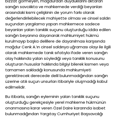
bizzat görmeyen, mağdurdan duyduklarını aktaran
sanığın savcılıkta ve mahkemede verdiği beyanları
arasındaki kısmi çelişkinin de yorum farkı olarak
değerlendirilebilecek mahiyette olması ve cinsel saldırı
suçundan yargılama yapan mahkemece sadece
beyanları yalan tanıklık suçunu oluşturduğu iddia edilen
sanığın beyanına dayanarak mahkumiyet hükmü
kurulmayıp başka delillere de dayanılması karşısında
mağdur Cenk A.’ın cinsel saldırıya uğraması olayı ile ilgili
olarak mahkemede tanık sıfatıyla ifade veren sanığın
olay hakkında yalan söylediği veya tanıklık konusunu
oluşturan hususlar hakkında bilgiyi bilerek kısmen veya
tamamen sakladığı konusunda mahkumiyeti
gerektirecek derecede delil bulunmadığından sanığın
üzerine atılı suçun unsurları itibariyle oluşmadığı kabul
edilmelidir.
Bu itibarla, sanığın eyleminin yalan tanıklık suçunu
oluşturduğu gerekçesiyle yerel mahkeme hükmünün
onanmasına karar veren Özel Daire kararında isabet
bulunmadığından Yargıtay Cumhuriyet Başsavcılığı