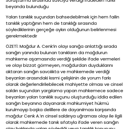
Soruşturma sırasında savcıya verdiği ifadeden farklı
beyanda bulunduğu
Yalan tanıklık suçundan bahsedebilmek için hem failin
tanıklık yaptığının hem de tanıklığı sırasında
söylediklerinin gerçeğe aykırı olduğunun belirlenmesi
gerekmektedir
ÖZETİ: Mağdur A. Cenk’in olayı sanığa anlattığı sırada
sanığın yanında bulunan tanıkların da mağdurun
mahkeme aşamasında verdiği şekilde ifade vermeleri
ve olayı bizzat görmeyen, mağdurdan duyduklarını
aktaran sanığın savcılıkta ve mahkemede verdiği
beyanları arasındaki kısmi çelişkinin de yorum farkı
olarak değerlendirilebilecek mahiyette olması ve cinsel
saldırı suçundan yargılama yapan mahkemece sadece
beyanları yalan tanıklık suçunu oluşturduğu iddia edilen
sanığın beyanına dayanarak mahkumiyet hükmü
kurulmayıp başka delillere de dayanılması karşısında
mağdur Cenk A.’ın cinsel saldırıya uğraması olayı ile ilgili
olarak mahkemede tanık sıfatıyla ifade veren sanığın
olay hakkında yalan söylediği veya tanıklık konusunu