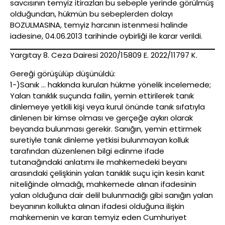
savcısının temyiz itirazları bu sebeple yerinde görülmüş
olduğundan, hükmün bu sebeplerden dolayı
BOZULMASINA, temyiz harcının istenmesi halinde
iadesine, 04.06.2013 tarihinde oybirliği ile karar verildi.
Yargıtay 8. Ceza Dairesi 2020/15809 E. 2022/11797 K.
Gereği görüşülüp düşünüldü:
1-)Sanık … hakkında kurulan hükme yönelik incelemede;
Yalan tanıklık suçunda failin, yemin ettirilerek tanık
dinlemeye yetkili kişi veya kurul önünde tanık sıfatıyla
dinlenen bir kimse olması ve gerçeğe aykırı olarak
beyanda bulunması gerekir. Sanığın, yemin ettirmek
suretiyle tanık dinleme yetkisi bulunmayan kolluk
tarafından düzenlenen bilgi edinme ifade
tutanağındaki anlatımı ile mahkemedeki beyanı
arasındaki çelişkinin yalan tanıklık suçu için kesin kanıt
niteliğinde olmadığı, mahkemede alınan ifadesinin
yalan olduğuna dair delil bulunmadığı gibi sanığın yalan
beyanının kollukta alınan ifadesi olduğuna ilişkin
mahkemenin ve kararı temyiz eden Cumhuriyet