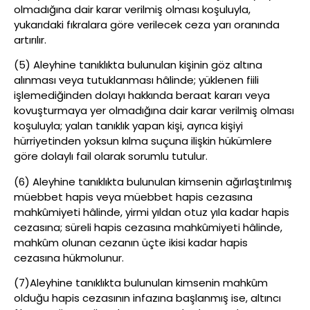
olmadığına dair karar verilmiş olması koşuluyla,
yukarıdaki fıkralara göre verilecek ceza yarı oranında
artırılır.
(5) Aleyhine tanıklıkta bulunulan kişinin göz altına
alınması veya tutuklanması hâlinde; yüklenen fiili
işlemediğinden dolayı hakkında beraat kararı veya
kovuşturmaya yer olmadığına dair karar verilmiş olması
koşuluyla; yalan tanıklık yapan kişi, ayrıca kişiyi
hürriyetinden yoksun kılma suçuna ilişkin hükümlere
göre dolaylı fail olarak sorumlu tutulur.
(6) Aleyhine tanıklıkta bulunulan kimsenin ağırlaştırılmış
müebbet hapis veya müebbet hapis cezasına
mahkûmiyeti hâlinde, yirmi yıldan otuz yıla kadar hapis
cezasına; süreli hapis cezasına mahkûmiyeti hâlinde,
mahkûm olunan cezanın üçte ikisi kadar hapis
cezasına hükmolunur.
(7)Aleyhine tanıklıkta bulunulan kimsenin mahkûm
olduğu hapis cezasının infazına başlanmış ise, altıncı