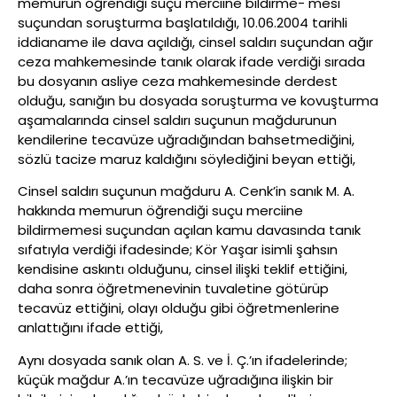
memurun öğrendiği suçu merciine bildirme- mesi
suçundan soruşturma başlatıldığı, 10.06.2004 tarihli
iddianame ile dava açıldığı, cinsel saldırı suçundan ağır
ceza mahkemesinde tanık olarak ifade verdiği sırada
bu dosyanın asliye ceza mahkemesinde derdest
olduğu, sanığın bu dosyada soruşturma ve kovuşturma
aşamalarında cinsel saldırı suçunun mağdurunun
kendilerine tecavüze uğradığından bahsetmediğini,
sözlü tacize maruz kaldığını söylediğini beyan ettiği,
Cinsel saldırı suçunun mağduru A. Cenk’in sanık M. A.
hakkında memurun öğrendiği suçu merciine
bildirmemesi suçundan açılan kamu davasında tanık
sıfatıyla verdiği ifadesinde; Kör Yaşar isimli şahsın
kendisine askıntı olduğunu, cinsel ilişki teklif ettiğini,
daha sonra öğretmenevinin tuvaletine götürüp
tecavüz ettiğini, olayı olduğu gibi öğretmenlerine
anlattığını ifade ettiği,
Aynı dosyada sanık olan A. S. ve İ. Ç.’ın ifadelerinde;
küçük mağdur A.’ın tecavüze uğradığına ilişkin bir