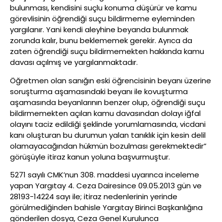
bulunması, kendisini suçlu konuma düşürür ve kamu
görevlisinin öğrendiği suçu bildirmeme eyleminden
yargılanır. Yani kendi aleyhine beyanda bulunmak
zorunda kalır, bunu beklememek gerekir. Ayrıca da
zaten öğrendiği suçu bildirmemekten hakkında kamu
davası açılmış ve yargılanmaktadır.
Öğretmen olan sanığın eski öğrencisinin beyanı üzerine
soruşturma aşamasındaki beyanı ile kovuşturma
aşamasında beyanlarının benzer olup, öğrendiği suçu
bildirmemekten açılan kamu davasından dolayı iğfal
olayını taciz edildiği şeklinde yorumlamasında, vicdani
kanı oluşturan bu durumun yalan tanıklık için kesin delil
olamayacağından hükmün bozulması gerekmektedir”
görüşüyle itiraz kanun yoluna başvurmuştur.
5271 sayılı CMK’nun 308. maddesi uyarınca inceleme
yapan Yargıtay 4. Ceza Dairesince 09.05.2013 gün ve
28193-14224 sayı ile; itiraz nedenlerinin yerinde
görülmediğinden bahisle Yargıtay Birinci Başkanlığına
gönderilen dosya, Ceza Genel Kurulunca