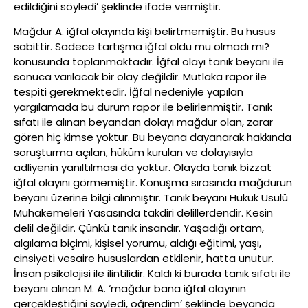
edildiğini söyledi’ şeklinde ifade vermiştir.
Mağdur A. iğfal olayında kişi belirtmemiştir. Bu husus
sabittir. Sadece tartışma iğfal oldu mu olmadı mı?
konusunda toplanmaktadır. İğfal olayı tanık beyanı ile
sonuca varılacak bir olay değildir. Mutlaka rapor ile
tespiti gerekmektedir. İğfal nedeniyle yapılan
yargılamada bu durum rapor ile belirlenmiştir. Tanık
sıfatı ile alınan beyandan dolayı mağdur olan, zarar
gören hiç kimse yoktur. Bu beyana dayanarak hakkında
soruşturma açılan, hüküm kurulan ve dolayısıyla
adliyenin yanıltılması da yoktur. Olayda tanık bizzat
iğfal olayını görmemiştir. Konuşma sırasında mağdurun
beyanı üzerine bilgi alınmıştır. Tanık beyanı Hukuk Usulü
Muhakemeleri Yasasında takdiri delillerdendir. Kesin
delil değildir. Çünkü tanık insandır. Yaşadığı ortam,
algılama biçimi, kişisel yorumu, aldığı eğitimi, yaşı,
cinsiyeti vesaire hususlardan etkilenir, hatta unutur.
İnsan psikolojisi ile ilintilidir. Kaldı ki burada tanık sıfatı ile
beyanı alınan M. A. ‘mağdur bana iğfal olayının
gerçekleştiğini söyledi, öğrendim’ şeklinde beyanda