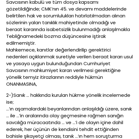
Savcısının kabulü ve tüm dosya kapsamı
gözetildiğinde; CMK’nın 45. ve devamı maddelerinde
belirtilen hak ve sorumlulukları hatırlatılmadan alınan
sözlerinin yalan tanıklık mahiyetinde olmadığı ve
beraat kararında isabetsizlik bulunmadığı anlaşılmakla
Tebliğnamedeki bozma düşüncesine iştirak
edilmemiştir.
Mahkemece, kanıtlar değerlendirilip gerektirici
nedenleri açıklanmak suretiyle verilen beraat kararı usul
ve yasaya uygun bulunduğundan Cumhuriyet
Savcısının mahkumiyet kararı verilmesi gerektiğine
yönelik temyiz itirazlarının reddiyle hükmün
ONANMASINA,
2-)Sanık … hakkında kurulan hükme yönelik incelemede
ise;
…’ın aşamalardaki beyanlarından anlaşıldığı üzere, sanık
… ile …’in aralarında olay geçmesine rağmen sanığın
savcılığa müracaatında … ve …’i de olayın içine dahil
ederek, her üçünün de kendisini tehdit ettiğinden
bahisle şikayetçi olması, tanık …’ın hem soruşturma