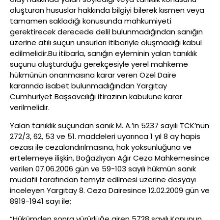
oluşturan hususlar hakkında bilgiyi bilerek kısmen veya
tamamen sakladığı konusunda mahkumiyeti
gerektirecek derecede delil bulunmadığından sanığın
üzerine atılı suçun unsurları itibariyle oluşmadığı kabul
edilmelidir.Bu itibarla, sanığın eyleminin yalan tanıklık
suçunu oluşturduğu gerekçesiyle yerel mahkeme
hükmünün onanmasına karar veren Özel Daire
kararında isabet bulunmadığından Yargıtay
Cumhuriyet Başsavcılığı itirazının kabulüne karar
verilmelidir.
Yalan tanıklık suçundan sanık M. A.’in 5237 sayılı TCK’nun
272/3, 62, 53 ve 51. maddeleri uyarınca 1 yıl 8 ay hapis
cezası ile cezalandırılmasına, hak yoksunluğuna ve
ertelemeye ilişkin, Boğazlıyan Ağır Ceza Mahkemesince
verilen 07.06.2006 gün ve 59-103 sayılı hükmün sanık
müdafii tarafından temyiz edilmesi üzerine dosyayı
inceleyen Yargıtay 8. Ceza Dairesince 12.02.2009 gün ve
8919-1941 sayı ile;
“Hükümden sonra yürürlüğe giren 5728 sayılı Kanunun