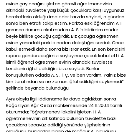
evinin çay ocağını işleten görevli öğretmenevinin
altındaki tuvalette yaşı küçük çocuklara karşı uygunsuz
hareketlerin olduğu ima eder tarzda söyledi, o günden
sonra ben etrafı takip ettim. Parkta eski öğrencim A.’ı
görünce durumu okul müdürü A. S.’a bildirdim müdür
beyle birlikte çocuğu çağırdık. Biz çocuğa öğretmen
evinin yanındaki parkta neden dolaştığını sorduk. Önce
kabul etmedi daha sonra biz ısrar ettik. En son kendisini
rapora göndereceğimizi söyleyince çocuk kabul etti. A.
isimli öğrenci öğretmen evinin altındaki tuvalette
kendisinin iğfal edildiğini bize söyledi. Bunlar
konuşulurken odada A. S., İ. Ç. ve ben vardım. Yalnız bize
kim tarafından ve ne zaman iğfal edildiğini söylemedi”
şeklinde beyanda bulunduğu,
Aynı olayla ilgili iddianame ile dava açıldıktan sonra
Boğazlıyan Ağır Ceza mahkemesinde 24.11.2004 tarihli
oturumda; “öğretmenevi lokalini işleten H. A.
öğretmenevinin alt katında bulunan tuvalette bazı
çocuklara tecavüz edildiği yönünde şüphelerinin
olduğunu, bunlardan birinin de mağdur A. olduğunu