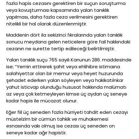
fazla hapis cezasını gerektiren bir suçun soruşturma
veya kovuşturması kapsamında yalan tanıklık
yapılması, daha fazla ceza verilmesini gerektiren
nitelikli bir hal olarak düzenlenmiştir.
Maddenin dört ila sekizinci fıkralarında yalan tanıklık
sonucu meydana gelen neticelere göre fail hakkındaki
cezanın ne surette tertip edileceği belirtilmiştir.
Yalan tanıklık suçu 765 sayılı Kanunun 286. maddesinde
ise; “Yemin ettirerek şahit veya ehlihibre istimaına
salahiyettar olan bir memur veya heyet huzurunda
şehadet ederken yalan söyleyen veya hakikatıİnkar
yahut isticvap olunduğu hususat hakkında malümatı
az veya çok ketmeyleyen kimse üç aydan üç seneye
kadar hapis ile mücazat olunur.
Eğer fiil üç seneden fazla hürriyeti tahdit eden cezayı
müstelzim bir cürmün tahkik ve muhakemesi
esnasında vakı olmuş ise cezası üç seneden on
seneye kadar ağır hapistir.