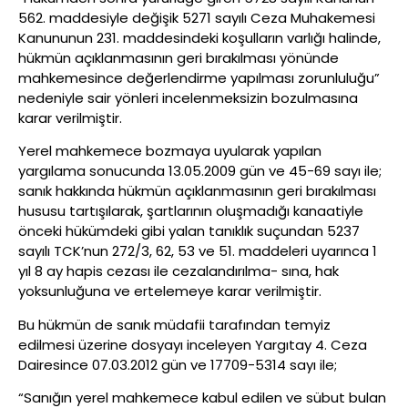
562. maddesiyle değişik 5271 sayılı Ceza Muhakemesi
Kanununun 231. maddesindeki koşulların varlığı halinde,
hükmün açıklanmasının geri bırakılması yönünde
mahkemesince değerlendirme yapılması zorunluluğu”
nedeniyle sair yönleri incelenmeksizin bozulmasına
karar verilmiştir.
Yerel mahkemece bozmaya uyularak yapılan
yargılama sonucunda 13.05.2009 gün ve 45-69 sayı ile;
sanık hakkında hükmün açıklanmasının geri bırakılması
hususu tartışılarak, şartlarının oluşmadığı kanaatiyle
önceki hükümdeki gibi yalan tanıklık suçundan 5237
sayılı TCK’nun 272/3, 62, 53 ve 51. maddeleri uyarınca 1
yıl 8 ay hapis cezası ile cezalandırılma- sına, hak
yoksunluğuna ve ertelemeye karar verilmiştir.
Bu hükmün de sanık müdafii tarafından temyiz
edilmesi üzerine dosyayı inceleyen Yargıtay 4. Ceza
Dairesince 07.03.2012 gün ve 17709-5314 sayı ile;
“Sanığın yerel mahkemece kabul edilen ve sübut bulan