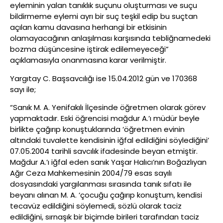
eyleminin yalan tanıklık suçunu oluşturması ve suçu
bildirmeme eylemi ayrı bir suç teşkil edip bu suçtan
açılan kamu davasına herhangi bir etkisinin
olamayacağının anlaşılması karşısında tebliğnamedeki
bozma düşüncesine iştirak edilemeyeceği”
açıklamasıyla onanmasına karar verilmiştir.
Yargıtay C. Başsavcılığı ise 15.04.2012 gün ve 170368
sayı ile;
“Sanık M. A. Yenifakılı İlçesinde öğretmen olarak görev
yapmaktadır. Eski öğrencisi mağdur A.’ı müdür beyle
birlikte çağırıp konuştuklarında ‘öğretmen evinin
altındaki tuvalette kendisinin iğfal edildiğini söylediğini’
07.05.2004 tarihli savcılık ifadesinde beyan etmiştir.
Mağdur A.’ı iğfal eden sanık Yaşar Halıcı’nın Boğazlıyan
Ağır Ceza Mahkemesinin 2004/79 esas sayılı
dosyasındaki yargılanması sırasında tanık sıfatı ile
beyanı alınan M. A. ‘çocuğu çağırıp konuştum, kendisi
tecavüz edildiğini söylemedi, sözlü olarak taciz
edildiğini, sırnaşık bir biçimde birileri tarafından taciz