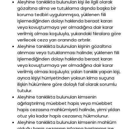
Aleyhine tanıklıkta bulunulan kişi ile ilgili olarak
gözaltına alma ve tutuklama dışında başka bir
koruma tedbiri uygulanmışsa, yüklenen fiili
işlemediğinden dolayı hakkında beraat kararı
veya kovuşturmaya yer olmadığına dair karar
verilmiş olması koşuluyla, yukarıdaki fıkralara göre
verilecek ceza yarı oranında artırılır.
Aleyhine tanıklıkta bulunulan kişinin gözaltına
alınması veya tutuklanması halinde; yüklenen fiili
işlemediğinden dolayı hakkında beraat kararı
veya kovuşturmaya yer olmadığına dair karar
verilmiş olması koşuluyla; yalan tanıklık yapan kişi,
ayrıca kişiyi hürriyetinden yoksun kılma suçuna
ilişkin hükümlere göre dolaylı fail olarak sorumlu
tutulur.
Aleyhine tanıklıkta bulunulan kimsenin
ağırlaştırılmış müebbet hapis veya müebbet
hapis cezasına mahkûmiyeti halinde, yirmi yıldan
otuz yıla kadar hapis cezasına; hükmolunur.
Aleyhine tanıklıkta bulunulan kimsenin mahkûm
olduğu hapis cezasının infazına başlanmış ise,