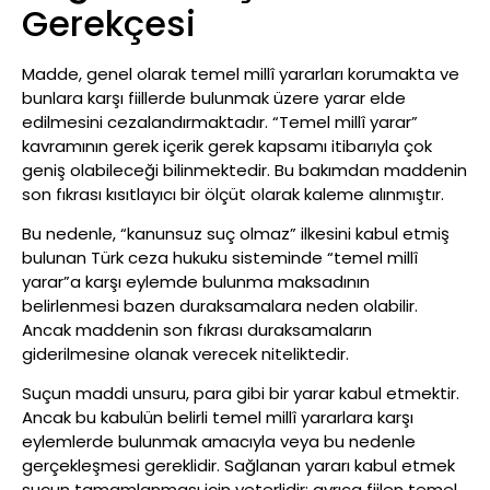
Gerekçesi
Madde, genel olarak temel millî yararları korumakta ve
bunlara karşı fiillerde bulunmak üzere yarar elde
edilmesini cezalandırmaktadır. “Temel millî yarar”
kavramının gerek içerik gerek kapsamı itibarıyla çok
geniş olabileceği bilinmektedir. Bu bakımdan maddenin
son fıkrası kısıtlayıcı bir ölçüt olarak kaleme alınmıştır.
Bu nedenle, “kanunsuz suç olmaz” ilkesini kabul etmiş
bulunan Türk ceza hukuku sisteminde “temel millî
yarar”a karşı eylemde bulunma maksadının
belirlenmesi bazen duraksamalara neden olabilir.
Ancak maddenin son fıkrası duraksamaların
giderilmesine olanak verecek niteliktedir.
Suçun maddi unsuru, para gibi bir yarar kabul etmektir.
Ancak bu kabulün belirli temel millî yararlara karşı
eylemlerde bulunmak amacıyla veya bu nedenle
gerçekleşmesi gereklidir. Sağlanan yararı kabul etmek
suçun tamamlanması için yeterlidir; ayrıca fiilen temel