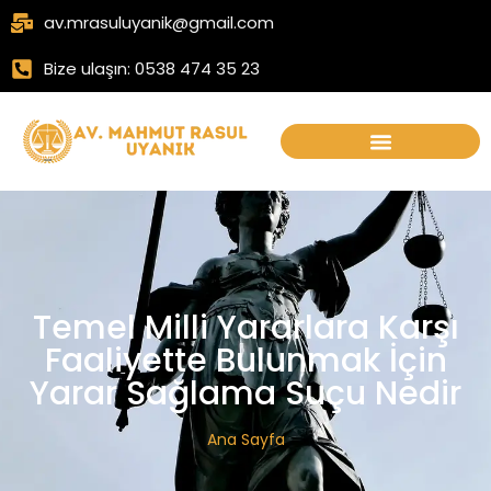
av.mrasuluyanik@gmail.com
Bize ulaşın: 0538 474 35 23
Temel Milli Yararlara Karşı
Faaliyette Bulunmak İçin
Yarar Sağlama Suçu Nedir
Ana Sayfa