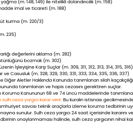
ve yağma (m. 148, 149) ile nitelikli dolandırıcılık (m. 158)
adde imal ve ticareti (m. 188)
)
üt kurma (m. 220/3)
(m. 235)
rlığı değerlerini aklama (m. 282)
e bütünlüğünü bozmak (m. 302)
in İşleyişine Karşı Suçlar (m. 309, 311, 312, 313, 314, 315, 316)
ar ve Casusluk (m. 328, 329, 330, 331, 333, 334, 335, 336, 337)
r ile Diğer Aletler Hakkında Kanunda tanımlanan silah kaçakçılığ
nununda tanımlanan ve hapis cezasını gerektiren suçlar.
arını Koruma Kanununun 68 ve 74 üncü maddelerinde tanımlana
 sulh ceza yargıcı karar verir.
Bu kuralın istisnası gecikmesin
Cumhuriyet savcısı teknik araçlarla izleme koruma tedbirinin u
nayına sunulur. Sulh ceza yargıcı 24 saat içerisinde kararını v
edbirinin onaylanmaması halinde, sulh ceza yargıcının nihai k