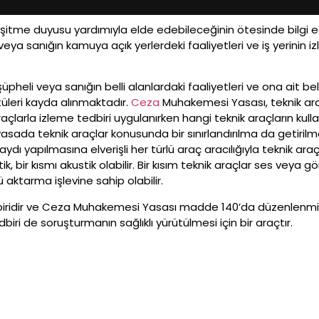
işitme duyusu yardımıyla elde edebileceğinin ötesinde bilgi edi
veya sanığın kamuya açık yerlerdeki faaliyetleri ve iş yerinin 
üpheli veya sanığın belli alanlardaki faaliyetleri ve ona ait 
tüleri kayda alınmaktadır.
Ceza
Muhakemesi Yasası, teknik ara
raçlarla izleme tedbiri uygulanırken hangi teknik araçların k
da teknik araçlar konusunda bir sınırlandırılma da getirilmem
ı yapılmasına elverişli her türlü araç aracılığıyla teknik araç
ik, bir kısmı akustik olabilir. Bir kısım teknik araçlar ses vey
aktarma işlevine sahip olabilir.
iridir ve Ceza Muhakemesi Yasası madde 140’da düzenlenmişt
iri de soruşturmanın sağlıklı yürütülmesi için bir araçtır.