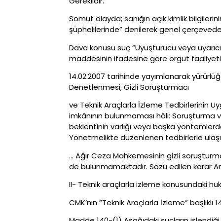
Gereklidir.
Somut olayda; sanığın açık kimlik bilgileri
şüphelilerinde” denilerek genel çerçevede b
Dava konusu suç “Uyuşturucu veya uyarıcı 
maddesinin ifadesine göre örgüt faaliyet
14.02.2007 tarihinde yayımlanarak yürürl
Denetlenmesi, Gizli Soruşturmacı
ve Teknik Araçlarla İzleme Tedbirlerinin U
imkânının bulunmaması hâli: Soruşturma v
beklentinin varlığı veya başka yöntemlerd
Yönetmelikte düzenlenen tedbirlerle ulaşı
… Ağır Ceza Mahkemesinin gizli soruşturma
de bulunmamaktadır. Sözü edilen karar Anay
II- Teknik araçlarla izleme konusundaki hukuk
CMK’nın “Teknik Araçlarla İzleme” başlıklı
Madde 140-(1) Aşağıdaki suçların işlendiğ