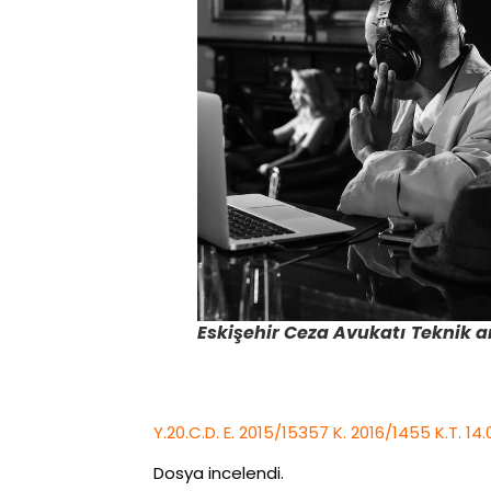
Eskişehir Ceza Avukatı
Teknik a
Y.20.C.D. E. 2015/15357 K. 2016/1455 K.T. 14.
Dosya incelendi.