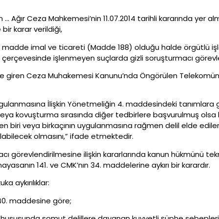
nin … Ağır Ceza Mahkemesi’nin 11.07.2014 tarihli kararında yer a
ir karar verildiği,
madde imal ve ticareti (Madde 188) olduğu halde örgütlü işle
i çerçevesinde işlenmeyen suçlarda gizli soruşturmacı görevl
üğe giren Ceza Muhakemesi Kanunu’nda Öngörülen Telekomünik
ygulanmasına İlişkin Yönetmeliğin 4. maddesindeki tanımlara g
eya kovuşturma sırasında diğer tedbirlere başvurulmuş olsa
en biri veya birkaçının uygulanmasına rağmen delil elde edil
labilecek olmasını,” ifade etmektedir.
cı görevlendirilmesine ilişkin kararlarında kanun hükmünü t
asanın 141. ve CMK’nın 34. maddelerine aykırı bir karardır.
a aykırılıklar:
 140. maddesine göre;
i hususunda somut delillere dayanan kuvvetli şüphe sebepleri