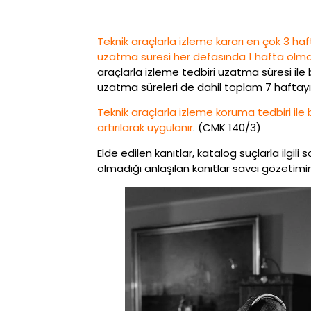
Teknik araçlarla izleme kararı en çok 3 hafta
uzatma süresi her defasında 1 hafta olmak
araçlarla izleme tedbiri uzatma süresi ile
uzatma süreleri de dahil toplam 7 hafta
Teknik araçlarla izleme koruma tedbiri ile
artırılarak uygulanır
. (CMK 140/3)
Elde edilen kanıtlar, katalog suçlarla ilg
olmadığı anlaşılan kanıtlar savcı gözetimin