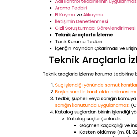
Adli kontrol tedbirlerinin uygulanmas
Arama Tedbiri
El Koyma
ve
Alıkoyma
İletişimin Denetlenmesi
Gizli Soruşturmacı Görevlendirilmesi
Teknik Araçlarla İzleme
Tanık Koruma Tedbiri
İçeriğin Yayından Çıkarılması ve Eriş
Teknik Araçlarla 
Teknik araçlarla izleme koruma tedbirine ba
Suç işlendiği yönünde somut kanıtla
Başka suretle kanıt elde edilmesi m
Tedbir, şüpheli veya sanığın kamuya aç
sanığın konutunda uygulanamaz.
(C
Katalog suçlardan birinin işlendiği 
Katalog suçlar şunlardır:
Göçmen kaçakçılığı ve insa
Kasten öldürme (m. 81, 82