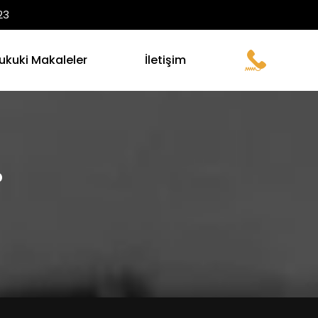
23
ukuki Makaleler
İletişim
?