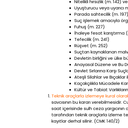
Nitelikli hırsızlık (m. 142) 
Uyuşturucu veya uyarıcı m
Parada sahtecilik (m. 197
Suç işlemek amacıyla örg
Fuhuş (m. 227)
İhaleye fesat karıştırma 
Tefecilik (m. 241)
Rüşvet (m. 252)
Suçtan kaynaklanan malva
Devletin birliğini ve ülk
Anayasal Düzene ve Bu Düzen
Devlet Sırlarına Karşı Suçl
Ateşli Silahlar ve Bıçakla
Kaçakçılıkla Mücadele Ka
Kültür ve Tabiat Varlıkl
Teknik araçlarla izlemeye kural olarak
savcısının bu kararı verebilmesidir. 
saat içerisinde sulh ceza yargıcının o
tarafından teknik araçlarla izleme t
kayıtlar derhal silinir. (CMK 140/2)