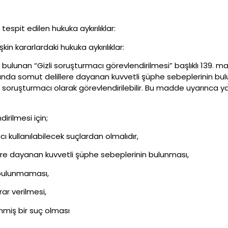
spit edilen hukuka aykırılıklar:
kin kararlardaki hukuka aykırılıklar:
te bulunan “Gizli soruşturmacı görevlendirilmesi” başlıklı 139.
nda somut delillere dayanan kuvvetli şüphe sebeplerinin bul
li soruşturmacı olarak görevlendirilebilir. Bu madde uyarınca
rilmesi için;
ı kullanılabilecek suçlardan olmalıdır,
ere dayanan kuvvetli şüphe sebeplerinin bulunması,
 bulunmaması,
ar verilmesi,
nmiş bir suç olması