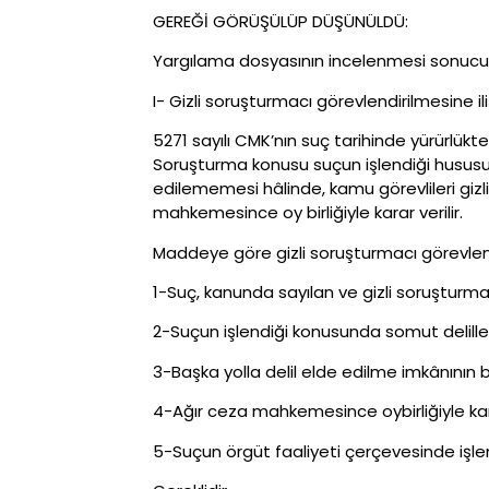
GEREĞİ GÖRÜŞÜLÜP DÜŞÜNÜLDÜ:
Yargılama dosyasının incelenmesi sonucu te
I- Gizli soruşturmacı görevlendirilmesine iliş
5271 sayılı CMK’nın suç tarihinde yürürlük
Soruşturma konusu suçun işlendiği hususu
edilememesi hâlinde, kamu görevlileri giz
mahkemesince oy birliğiyle karar verilir.
Maddeye göre gizli soruşturmacı görevlendi
1-Suç, kanunda sayılan ve gizli soruşturmac
2-Suçun işlendiği konusunda somut delill
3-Başka yolla delil elde edilme imkânının
4-Ağır ceza mahkemesince oybirliğiyle kar
5-Suçun örgüt faaliyeti çerçevesinde işle