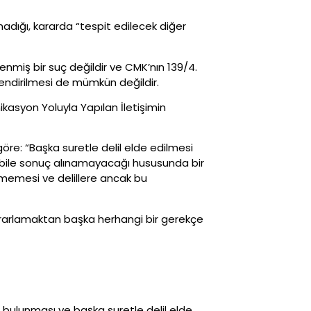
lmadığı, kararda “tespit edilecek diğer
nmiş bir suç değildir ve CMK’nın 139/4.
endirilmesi de mümkün değildir.
asyon Yoluyla Yapılan İletişimin
öre: “Başka suretle delil elde edilmesi
 bile sonuç alınamayacağı hususunda bir
ememesi ve delillere ancak bu
ekrarlamaktan başka herhangi bir gerekçe
 bulunması ve başka suretle delil elde