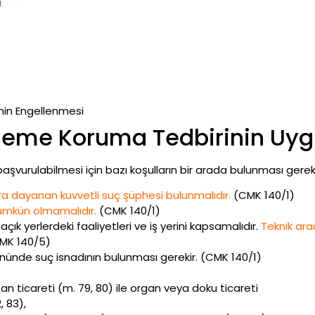
ı
imin Engellenmesi
İzleme Koruma Tedbirinin Uyg
şvurulabilmesi için bazı koşulların bir arada bulunması gerekir.
ra dayanan kuvvetli suç şüphesi bulunmalıdır.
(CMK 140/1)
ümkün olmamalıdır.
(CMK 140/1)
ık yerlerdeki faaliyetleri ve iş yerini kapsamalıdır.
Teknik ara
MK 140/5)
yönünde suç isnadının bulunması gerekir. (CMK 140/1)
n ticareti (m. 79, 80) ile organ veya doku ticareti
, 83),