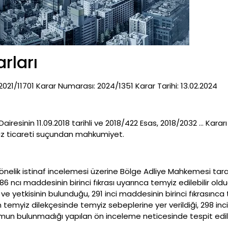
rları
21/11701 Karar Numarası: 2024/1351 Karar Tarihi: 13.02.2024
resinin 11.09.2018 tarihli ve 2018/422 Esas, 2018/2032 … Karar
fuz ticareti suçundan mahkumiyet.
elik istinaf incelemesi üzerine Bölge Adliye Mahkemesi taraf
cı maddesinin birinci fıkrası uyarınca temyiz edilebilir olduğu
 yetkisinin bulunduğu, 291 inci maddesinin birinci fıkrasınca
 temyiz dilekçesinde temyiz sebeplerine yer verildiği, 298 inci
urumun bulunmadığı yapılan ön inceleme neticesinde tespit edi