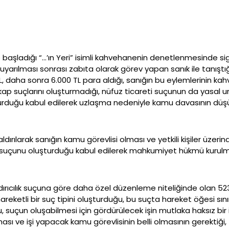
ye başladığı “…’ın Yeri” isimli kahvehanenin denetlenmesinde
uyarılması sonrası zabıta olarak görev yapan sanık ile tanış
L, daha sonra 6.000 TL para aldığı, sanığın bu eylemlerinin k
ap suçlarını oluşturmadığı, nüfuz ticareti suçunun da yasal uns
turduğu kabul edilerek uzlaşma nedeniyle kamu davasının düşürü
ırılarak sanığın kamu görevlisi olması ve yetkili kişiler üzer
i suçunu oluşturduğu kabul edilerek mahkumiyet hükmü kurulm
dırıcılık suçuna göre daha özel düzenleme niteliğinde olan 
eketli bir suç tipini oluşturduğu, bu suçta hareket öğesi sınır
uçun oluşabilmesi için gördürülecek işin mutlaka haksız bir iş
sı ve işi yapacak kamu görevlisinin belli olmasının gerektiğ