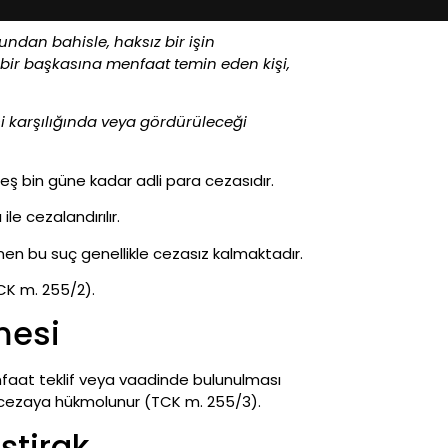
ndan bahisle, haksız bir işin
bir başkasına menfaat temin eden kişi,
si karşılığında veya gördürüleceği
beş bin güne kadar adli para cezasıdır.
le cezalandırılır.
nen bu suç genellikle cezasız kalmaktadır.
K m. 255/2).
mesi
faat teklif veya vaadinde bulunulması
k cezaya hükmolunur (TCK m. 255/3).
ştirak