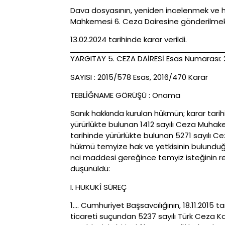
Dava dosyasının, yeniden incelenmek ve hü
Mahkemesi 6. Ceza Dairesine gönderilmek 
13.02.2024 tarihinde karar verildi.
YARGITAY 5. CEZA DAİRESİ Esas Numarası: 2
SAYISI : 2015/578 Esas, 2016/470 Karar
TEBLİĞNAME GÖRÜŞÜ : Onama
Sanık hakkında kurulan hükmün; karar tarih
yürürlükte bulunan 1412 sayılı Ceza Muhake
tarihinde yürürlükte bulunan 5271 sayılı 
hükmü temyize hak ve yetkisinin bulunduğu
nci maddesi gereğince temyiz isteğinin re
düşünüldü:
I. HUKUKÎ SÜREÇ
1…. Cumhuriyet Başsavcılığının, 18.11.2015
ticareti suçundan 5237 sayılı Türk Ceza Ka