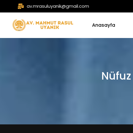
av.mrasuluyanik@gmail.com
Anasayfa
Nüfuz 