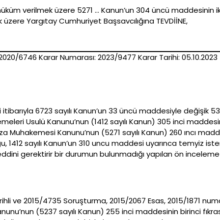
küm verilmek üzere 5271 … Kanun’un 304 üncü maddesinin ikin
üzere Yargıtay Cumhuriyet Başsavcılığına TEVDİİNE,
020/6746 Karar Numarası: 2023/9477 Karar Tarihi: 05.10.2023
i itibarıyla 6723 sayılı Kanun’un 33 üncü maddesiyle değişik 5
meleri Usulü Kanunu’nun (1412 sayılı Kanun) 305 inci maddesin
Ceza Muhakemesi Kanunu’nun (5271 sayılı Kanun) 260 ıncı madde
, 1412 sayılı Kanun’un 310 uncu maddesi uyarınca temyiz iste
ddini gerektirir bir durumun bulunmadığı yapılan ön inceleme
 tarihli ve 2015/4735 Soruşturma, 2015/2067 Esas, 2015/1871 nu
nunu’nun (5237 sayılı Kanun) 255 inci maddesinin birinci fıkra