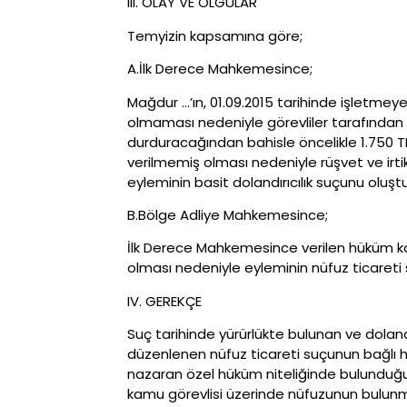
III. OLAY VE OLGULAR
Temyizin kapsamına göre;
A.İlk Derece Mahkemesince;
Mağdur …’ın, 01.09.2015 tarihinde işletme
olmaması nedeniyle görevliler tarafından 
durduracağından bahisle öncelikle 1.750 T
verilmemiş olması nedeniyle rüşvet ve irtik
eyleminin basit dolandırıcılık suçunu oluş
B.Bölge Adliye Mahkemesince;
İlk Derece Mahkemesince verilen hüküm kald
olması nedeniyle eyleminin nüfuz ticaret
IV. GEREKÇE
Suç tarihinde yürürlükte bulunan ve dolan
düzenlenen nüfuz ticareti suçunun bağlı har
nazaran özel hüküm niteliğinde bulunduğu, s
kamu görevlisi üzerinde nüfuzunun bulunma