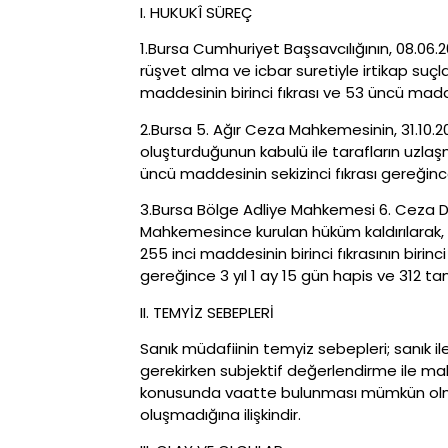
I. HUKUKÎ SÜREÇ
1.Bursa Cumhuriyet Başsavcılığının, 08.06.
rüşvet alma ve icbar suretiyle irtikap suç
maddesinin birinci fıkrası ve 53 üncü madd
2.Bursa 5. Ağır Ceza Mahkemesinin, 31.10.201
oluşturduğunun kabulü ile tarafların uzla
üncü maddesinin sekizinci fıkrası gereği
3.Bursa Bölge Adliye Mahkemesi 6. Ceza Dair
Mahkemesince kurulan hüküm kaldırılarak, 
255 inci maddesinin birinci fıkrasının birinci
gereğince 3 yıl 1 ay 15 gün hapis ve 312 tam
II. TEMYİZ SEBEPLERİ
Sanık müdafiinin temyiz sebepleri; sanık 
gerekirken subjektif değerlendirme ile mah
konusunda vaatte bulunması mümkün olma
oluşmadığına ilişkindir.