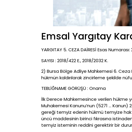
Emsal Yargıtay Kara
YARGITAY 5. CEZA DAİRESİ Esas Numarası: 20
SAYISI : 2018/422 E., 2018/2032 K.
2) Bursa Bölge Adliye Mahkemesi 6. Ceza Dai
hükmün kaldırılarak zincirleme şekilde nü
TEBLİĞNAME GÖRÜŞÜ : Onama
İlk Derece Mahkemesince verilen hükme yön
Muhakemesi Kanunu’nun (5271 … Kanun) 286 n
gereği temyiz edenin hükmü temyize hak ve
üncü maddesinin birinci fıkrasına istinaden
temyiz isteminin reddini gerektirir bir d