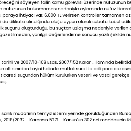
 göreceğini söyleyen failin kamu görevlisi üzerinde nüfuzunun
nde nüfuzunun bulunmaması nedeniyle eyleminde nüfuz ticaret
paraya ihtiyacı var, 6.000 TL verirsen kontroller tamamen az
leri de dikkate alındığında oluşa uygun olarak sübutu kabul edi
ık suçunu oluşturduğu, bu suçtan uzlaşma nedeniyle verilen 
 gözetilmeden, yanılgılı değerlendirme sonucu yazılı şekilde
arihli ve 2007/10-108 Esas, 2007/152 Karar … ilamında belirtil
 alt sınırdan tayini halinde mutlak surette adli para cezasını
ticareti suçundan hüküm kurulurken yeterli ve yasal gerekçe g
esi,
sanık müdafiinin temyiz istemi yerinde görüldüğünden Burs
sas, 2018/2032 … Kararının 5271 … Kanun’un 302 nci maddesinin iki