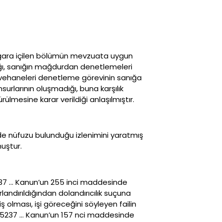
 sigara içilen bölümün mevzuata uygun
tığı, sanığın mağdurdan denetlemeleri
ahvehaneleri denetleme görevinin sanığa
urlarının oluşmadığı, buna karşılık
lmesine karar verildiği anlaşılmıştır.
inde nüfuzu bulunduğu izlenimini yaratmış
uştur.
5237 … Kanun’un 255 inci maddesinde
landırıldığından dolandırıcılık suçuna
 olması, işi göreceğini söyleyen failin
i, 5237 … Kanun’un 157 nci maddesinde