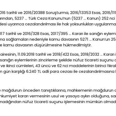
2016 tarihli ve 2016/20388 Soruşturma, 2016/13353 Esas, 2016/
larından, 5237 … Türk Ceza Kanunu’nun (5237 … Kanun) 252 nci ma
esi uyarınca cezalandırılması ile hak yoksunlukları uygulanmas
7 tarihli ve 2016/328 Esas, 2017/395 … Kararı ile sanığın eyleml
şma sağlamaları nedeniyle kamu davasının 5271 … Kanun’un 254
nce kamu davasının düşürülmesine hükmedilmiştir.
esinin, 11.09.2018 tarihli ve 2018/422 Esas, 2018/2032 … Kararı 
sanığın eylemlerinin zincirleme şekilde nüfuz ticareti suçunu
 ve ikinci cümleleri, 43 üncü ve 62 nci maddelerinin birinci fıkral
 gün karşılığı 6.240 TL adli para cezası ile cezalandırılmasına k
ile mağdurun önceden tanıştıklarına, mahkemenin mağdurun aşa
kumiyet kararı vermesinin usul ve yasaya aykırı olduğuna, san
dığından nüfuz ticareti suçunu işlemesinin mümkün olmadı