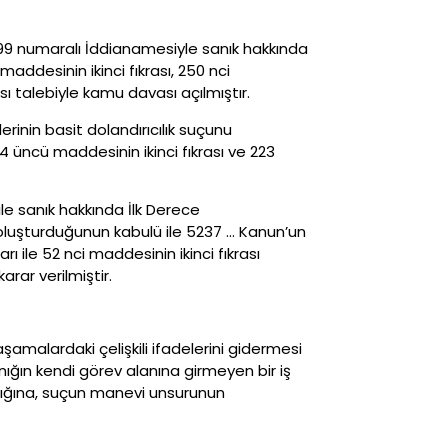
1199 numaralı İddianamesiyle sanık hakkında
ddesinin ikinci fıkrası, 250 nci
ı talebiyle kamu davası açılmıştır.
erinin basit dolandırıcılık suçunu
 üncü maddesinin ikinci fıkrası ve 223
ile sanık hakkında İlk Derece
 oluşturduğunun kabulü ile 5237 … Kanun’un
arı ile 52 nci maddesinin ikinci fıkrası
arar verilmiştir.
malardaki çelişkili ifadelerini gidermesi
ığın kendi görev alanına girmeyen bir iş
ğına, suçun manevi unsurunun