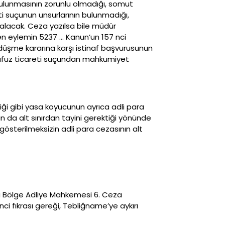
 bulunmasının zorunlu olmadığı, somut
i suçunun unsurlarının bulunmadığı,
alacak. Ceza yazılsa bile müdür
len eylemin 5237 … Kanun’un 157 nci
düşme kararına karşı istinaf başvurusunun
 nüfuz ticareti suçundan mahkumiyet
diği gibi yasa koyucunun ayrıca adli para
n da alt sınırdan tayini gerektiği yönünde
österilmeksizin adli para cezasının alt
a Bölge Adliye Mahkemesi 6. Ceza
nci fıkrası gereği, Tebliğname’ye aykırı