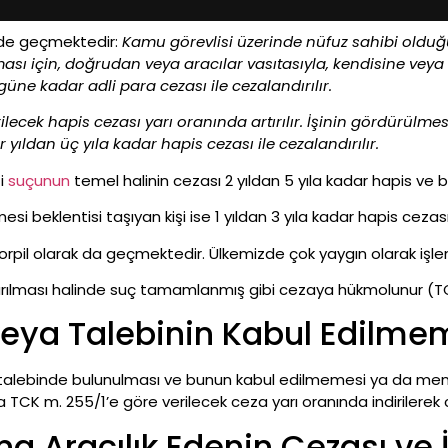
ilde geçmektedir:
Kamu görevlisi üzerinde nüfuz sahibi olduğu
ı için, doğrudan veya aracılar vasıtasıyla, kendisine veya 
güne kadar adli para cezası ile cezalandırılır.
ilecek hapis cezası yarı oranında artırılır. İşinin gördürülme
r yıldan üç yıla kadar hapis cezası ile cezalandırılır.
i
suçunun
temel halinin cezası 2 yıldan 5 yıla kadar hapis ve 
 beklentisi taşıyan kişi ise 1 yıldan 3 yıla kadar hapis cezası i
orpil olarak da geçmektedir. Ülkemizde çok yaygın olarak işle
ılması halinde suç tamamlanmış gibi cezaya hükmolunur (TC
 veya Talebinin Kabul Edilme
talebinde bulunulması ve bunun kabul edilmemesi ya da men
CK m. 255/1’e göre verilecek ceza yarı oranında indirilere
a Aracılık Edenin Cezası ve İ