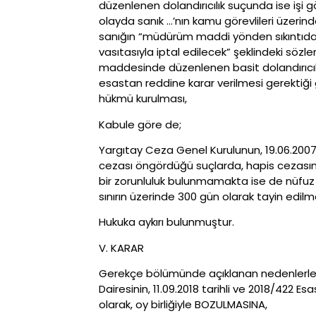
düzenlenen dolandırıcılık suçunda ise işi
olayda sanık …’nın kamu görevlileri üzeri
sanığın “müdürüm maddi yönden sıkıntıda, 
vasıtasıyla iptal edilecek” şeklindeki söz
maddesinde düzenlenen basit dolandırıcıl
esastan reddine karar verilmesi gerektiği
hükmü kurulması,
Kabule göre de;
Yargıtay Ceza Genel Kurulunun, 19.06.2007 t
cezası öngördüğü suçlarda, hapis cezasının
bir zorunluluk bulunmamakta ise de nüfuz 
sınırın üzerinde 300 gün olarak tayin edilm
Hukuka aykırı bulunmuştur.
V. KARAR
Gerekçe bölümünde açıklanan nedenlerle 
Dairesinin, 11.09.2018 tarihli ve 2018/422 E
olarak, oy birliğiyle BOZULMASINA,