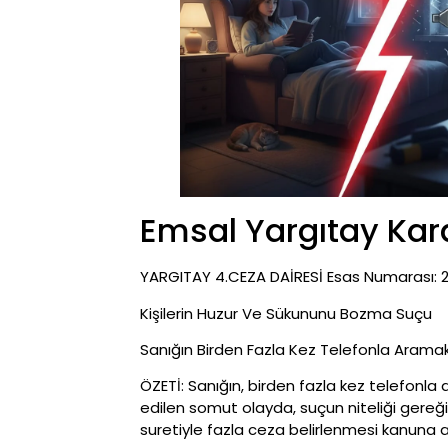
Emsal Yargıtay Kara
YARGITAY 4.CEZA DAİRESİ Esas Numarası: 20
Kişilerin Huzur Ve Sükununu Bozma Suçu
Sanığın Birden Fazla Kez Telefonla Arama
ÖZETİ: Sanığın, birden fazla kez telefonl
edilen somut olayda, suçun niteliği ger
suretiyle fazla ceza belirlenmesi kanuna ayk