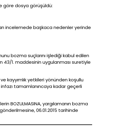
ne göre dosya görüşüldü:
pılan incelemede başkaca nedenler yerinde
unu bozma suçlarını işlediği kabul edilen
n 43/1. maddesinin uygulanması suretiyle
e kayyımlık yetkileri yönünden koşullu
ın infazı tamamlanıncaya kadar geçerli
kümlerin BOZULMASINA, yargılamanın bozma
nderilmesine, 06.01.2015 tarihinde