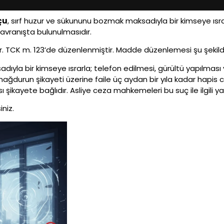
çu
, sırf huzur ve sükununu bozmak maksadıyla bir kimseye ısra
avranışta bulunulmasıdır.
ır. TCK m. 123’de düzenlenmiştir. Madde düzenlemesi şu şekild
ıyla bir kimseye ısrarla; telefon edilmesi, gürültü yapılması
ağdurun şikayeti üzerine faile üç aydan bir yıla kadar hapis cez
şikayete bağlıdır. Asliye ceza mahkemeleri bu suç ile ilgili 
niz.