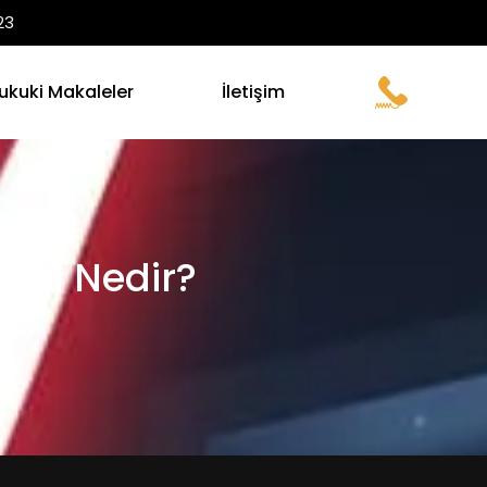
23
ukuki Makaleler
İletişim
ası Nedir?