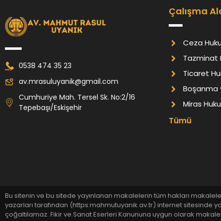
Çalışma Al
Ceza Huk
Tazminat 
0538 474 35 23
Ticaret Hu
av.mrasuluyanik@gmail.com
Boşanma v
Cumhuriye Mah. Tersel Sk. No:2/16
Miras Huk
Tepebaşı/Eskişehir
Tümü
Bu sitenin ve bu sitede yayınlanan makalelerin tüm hakları makalele
yazarları tarafından (https:mahmutuyanik.av.tr) internet sitesinde y
çoğaltılamaz. Fikir ve Sanat Eserleri Kanununa uygun olarak makaleye a