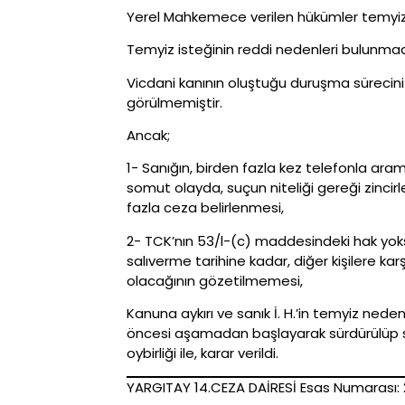
Yerel Mahkemece verilen hükümler temyiz e
Temyiz isteğinin reddi nedenleri bulunmadı
Vicdani kanının oluştuğu duruşma sürecin
görülmemiştir.
Ancak;
1- Sanığın, birden fazla kez telefonla ar
somut olayda, suçun niteliği gereği zin
fazla ceza belirlenmesi,
2- TCK’nın 53/l-(c) maddesindeki hak yoks
salıverme tarihine kadar, diğer kişilere k
olacağının gözetilmemesi,
Kanuna aykırı ve sanık İ. H.’in temyiz ne
öncesi aşamadan başlayarak sürdürülüp s
oybirliği ile, karar verildi.
YARGITAY 14.CEZA DAİRESİ Esas Numarası: 2