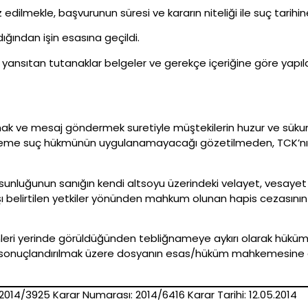
dilmekle, başvurunun süresi ve kararın niteliği ile suç tarihi
ğından işin esasına geçildi.
i yansıtan tutanaklar belgeler ve gerekçe içeriğine göre ya
amak ve mesaj göndermek suretiyle müştekilerin huzur ve sükun
cirleme suç hükmünün uygulanamayacağı gözetilmeden, TCK’nı
unluğunun sanığın kendi altsoyu üzerindeki velayet, vesayet v
arşı belirtilen yetkiler yönünden mahkum olunan hapis cezasın
denleri yerinde görüldüğünden tebliğnameye aykırı olarak hü
onuçlandırılmak üzere dosyanın esas/hüküm mahkemesine gö
014/3925 Karar Numarası: 2014/6416 Karar Tarihi: 12.05.2014