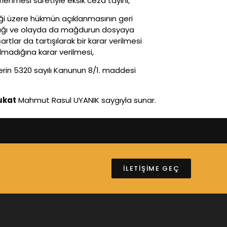
lenmesi suretiyle eksik ceza tayini,
iği üzere hükmün açıklanmasının geri
adığı ve olayda da mağdurun dosyaya
lar da tartışılarak bir karar verilmesi
madığına karar verilmesi,
erin 5320 sayılı Kanunun 8/1. maddesi
ukat
Mahmut Rasul UYANIK saygıyla sunar.
İLETİŞİME GEÇ