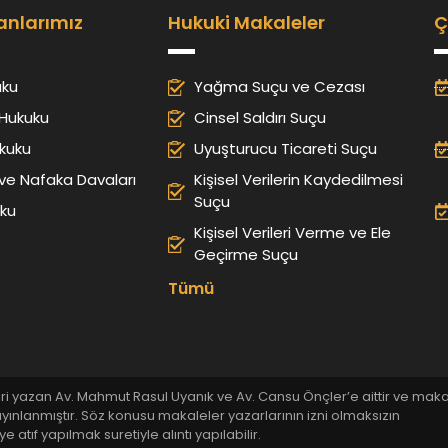
anlarımız
Hukuki Makaleler
Ç
uku
Yağma Suçu ve Cezası
Hukuku
Cinsel Saldırı Suçu
kuku
Uyuşturucu Ticareti Suçu
e Nafaka Davaları
Kişisel Verilerin Kaydedilmesi
Suçu
uku
Kişisel Verileri Verme ve Ele
Geçirme Suçu
Tümü
ri yazan Av. Mahmut Rasul Uyanık ve Av. Cansu Önçler’e aittir ve mak
ayınlanmıştır. Söz konusu makaleler yazarlarının izni olmaksızın
tıf yapılmak suretiyle alıntı yapılabilir.