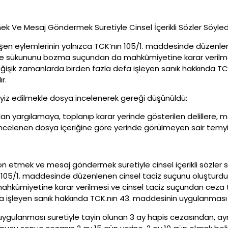
k Ve Mesaj Göndermek Suretiyle Cinsel İçerikli Sözler Söyled
leşen eylemlerinin yalnızca TCK’nın 105/1. maddesinde düzenl
r ve sükununu bozma suçundan da mahkûmiyetine karar verilme
eğişik zamanlarda birden fazla defa işleyen sanık hakkında T
r.
iz edilmekle dosya incelenerek gereği düşünüldü:
lan yargılamaya, toplanıp karar yerinde gösterilen delillere
ncelenen dosya içeriğine göre yerinde görülmeyen sair temyiz 
n etmek ve mesaj göndermek suretiyle cinsel içerikli sözler s
 105/1. maddesinde düzenlenen cinsel taciz suçunu oluşturduğ
kûmiyetine karar verilmesi ve cinsel taciz suçundan ceza ta
a işleyen sanık hakkında TCK.nın 43. maddesinin uygulanması
uygulanması suretiyle tayin olunan 3 ay hapis cezasından, a