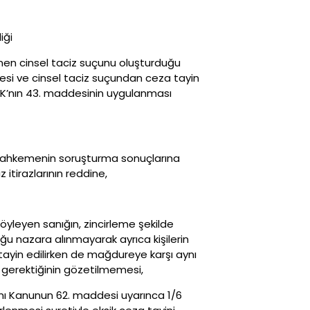
iği
enen cinsel taciz suçunu oluşturduğu
si ve cinsel taciz suçundan ceza tayin
CK’nın 43. maddesinin uygulanması
, mahkemenin soruşturma sonuçlarına
itirazlarının reddine,
öyleyen sanığın, zincirleme şekilde
u nazara alınmayarak ayrıca kişilerin
yin edilirken de mağdureye karşı aynı
 gerektiğinin gözetilmemesi,
ynı Kanunun 62. maddesi uyarınca 1/6