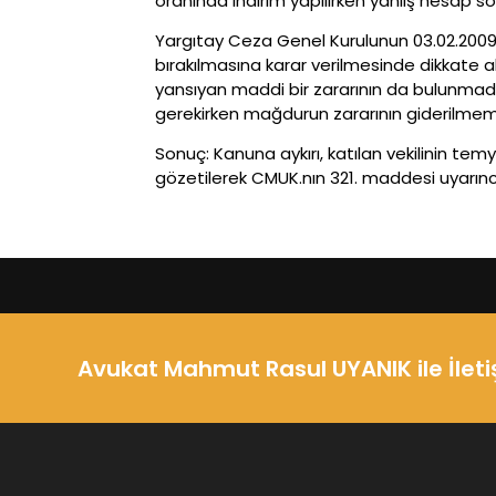
oranında indirim yapılırken yanlış hesap so
Yargıtay Ceza Genel Kurulunun 03.02.2009 g
bırakılmasına karar verilmesinde dikkate
yansıyan maddi bir zararının da bulunmadı
gerekirken mağdurun zararının giderilmeme
Sonuç: Kanuna aykırı, katılan vekilinin te
gözetilerek CMUK.nın 321. maddesi uyarınca 
Avukat Mahmut Rasul UYANIK ile İlet