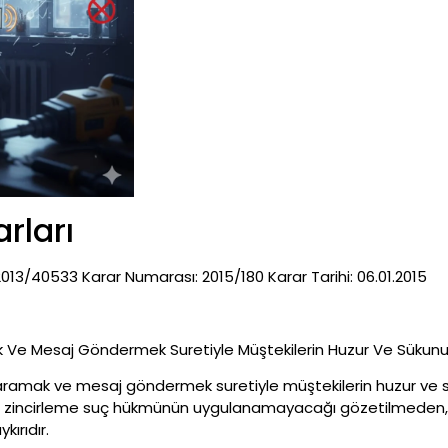
rları
13/40533 Karar Numarası: 2015/180 Karar Tarihi: 06.01.2015
k Ve Mesaj Göndermek Suretiyle Müştekilerin Huzur Ve Sükunun
a aramak ve mesaj göndermek suretiyle müştekilerin huzur ve s
eği zincirleme suç hükmünün uygulanamayacağı gözetilmeden,
ırıdır.