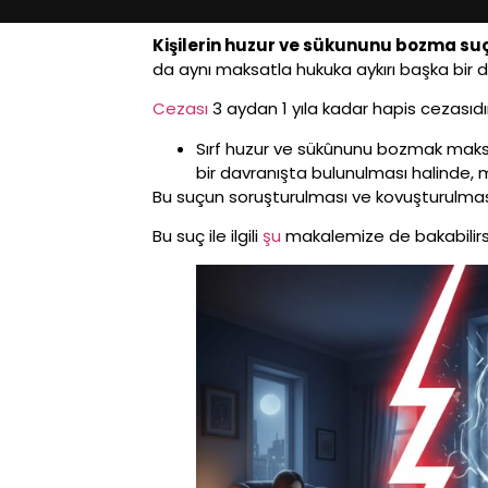
Kişilerin huzur ve sükununu bozma su
da aynı maksatla hukuka aykırı başka bir d
Cezası
3 aydan 1 yıla kadar hapis cezasıd
Sırf huzur ve sükûnunu bozmak maksad
bir davranışta bulunulması halinde, m
Bu suçun soruşturulması ve kovuşturulması 
Bu suç ile ilgili
şu
makalemize de bakabilirsi