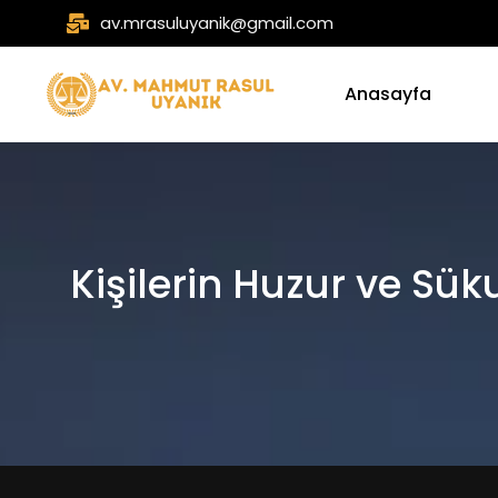
av.mrasuluyanik@gmail.com
Anasayfa
Kişilerin Huzur ve S