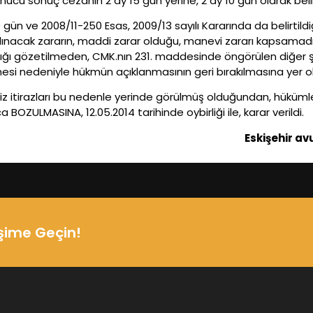
nucu sonuç cezanın 2 ay 15 gün yerine, 2 ay 10 gün olarak belir
ün ve 2008/11-250 Esas, 2009/13 sayılı Kararında da belirtild
 alınacak zararın, maddi zarar olduğu, manevi zararı kapsam
ğı gözetilmeden, CMK.nın 231. maddesinde öngörülen diğer şart
si nedeniyle hükmün açıklanmasının geri bırakılmasına yer ol
myiz itirazları bu nedenle yerinde görülmüş olduğundan, hüküml
BOZULMASINA, 12.05.2014 tarihinde oybirliği ile, karar verildi.
Eskişehir av
işime Geçin!