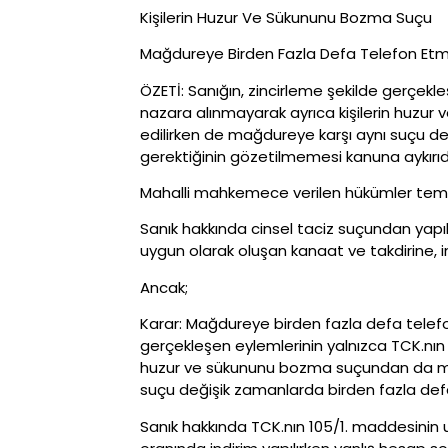
Kişilerin Huzur Ve Sükununu Bozma Suçu
Mağdureye Birden Fazla Defa Telefon Etme
ÖZETİ: Sanığın, zincirleme şekilde gerçek
nazara alınmayarak ayrıca kişilerin huzu
edilirken de mağdureye karşı aynı suçu d
gerektiğinin gözetilmemesi kanuna aykırıdı
Mahalli mahkemece verilen hükümler temy
Sanık hakkında cinsel taciz suçundan yapı
uygun olarak oluşan kanaat ve takdirine, i
Ancak;
Karar: Mağdureye birden fazla defa telefo
gerçekleşen eylemlerinin yalnızca TCK.nın
huzur ve sükununu bozma suçundan da mah
suçu değişik zamanlarda birden fazla def
Sanık hakkında TCK.nın 105/1. maddesinin 