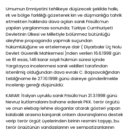
Umumun Emniyetini tehlikeye düşürecek şekilde halkı,
ırk ve bölge farklılığı gözeterek kin ve düşmanlığa tahrik
etmekten hakkında dava açılan sanık Frisüllo’nun
yapılan yargılanması sonunda; Türkiye Cumhuriyeti
Devletinin Ülkesi ve Milletiyle bölünmez bütünlüğü
aleyhine propaganda yapmak suçundan
hükümlülüğüne ve ertelemeye dair ( Diyarbakır Üç Nolu
Devlet Güvenlik Mahkemesi )nden verilen 16.6.1998 gün
ve 81 esas, 146 karar sayılı hükmün süresi içinde
Yargıtayca incelenmesi sanık vekilleri tarafından
istenilmiş olduğundan dava evrakı C. Başsavcılığından
tebliğname ile 27.10.1998 günü daireye gönderilmekle
incelenip gereği düşünüldü:
KARAR: İtalyan uyruklu sanık Frisüllo’nun 21.3.1998 günü
Nevruz kutlamalarını bahane ederek PKK. terör örgütü
ve onun elebaşı lehine sloganlar atarak gösteri yapan
kalabalık arasına karışarak onların davranışlarına destek
verip terör örgüt üyelerinden birinin resmini taşıyıp, bu
terör örgütünün yandaşlarının ve sempatizanlarının