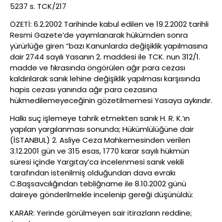
5237 s. TCK/217
ÖZETİ: 6.2.2002 Tarihinde kabul edilen ve 19.2.2002 tarihli
Resmi Gazete’de yayımlanarak hükümden sonra
yürürlüğe giren “bazı Kanunlarda değişiklik yapılmasına
dair 2744 sayılı Yasanın 2. maddesi ile TCK. nun 312/1.
madde ve fıkrasında öngörülen ağır para cezası
kaldırılarak sanık lehine değişiklik yapılması karşısında
hapis cezası yanında ağır para cezasına
hükmedilemeyeceğinin gözetilmemesi Yasaya aykırıdır.
Halkı suç işlemeye tahrik etmekten sanık H. R. K.’ın
yapılan yargılanması sonunda; Hükümlülüğüne dair
(İSTANBUL) 2. Asliye Ceza Mahkemesinden verilen
3.12.2001 gün ve 315 esas, 1770 karar sayılı hükmün
süresi içinde Yargıtay’ca incelenmesi sanık vekili
tarafından istenilmiş olduğundan dava evrakı
C.Başsavcılığından tebliğname ile 8.10.2002 günü
daireye gönderilmekle incelenip gereği düşünüldü:
KARAR: Yerinde görülmeyen sair itirazların reddine;