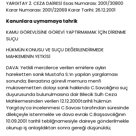
YARGITAY 2. CEZA DAİRESİ Esas Numarası: 2001/30800
Karar Numarası: 2001/22069 Karar Tarihi: 26.12.2001
Kanunlara uymamaya tahrik
KAMU GÖREVLİSİNE GÖREVİ YAPTIRMAMAK İÇİN DİRENME
SUÇU
HÜKMÜN KONUSU VE SUÇU DEĞERLENDİRMEDE
MAHKEMENİN YETKİSİ
DAVA: Yetkili mercilerce verilen emirlere aykırı
hareketten sanık Mustafa S.’ın yapılan yargılaması
sonunda; Beraatına görevli memura menfi
mukavemetten dolayı sanık hakkında C.Savcılığına suç
duyurusunda bulunulmasına dair Bilecik Sulh Ceza
Mahkemesinden verilen 12.12.2000tarihli hükmün
Yargıtay’ca incelenmesi C.Savcısı tarafından süresinde
dilekçeyle istenmekle ve dava evrakı C.Başsavcılığının
10.09.2001 tarihli tebliğnamesiyle daireye gönderilmekle
okunup iş anlaşıldıktan sonra gereği düşünüldü;