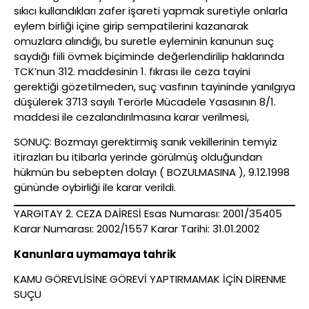
sıkıcı kullandıkları zafer işareti yapmak suretiyle onlarla
eylem birliği içine girip sempatilerini kazanarak
omuzlara alındığı, bu suretle eyleminin kanunun suç
saydığı fiili övmek biçiminde değerlendirilip haklarında
TCK’nun 312. maddesinin 1. fıkrası ile ceza tayini
gerektiği gözetilmeden, suç vasfının tayininde yanılgıya
düşülerek 3713 sayılı Terörle Mücadele Yasasının 8/1.
maddesi ile cezalandırılmasına karar verilmesi,
SONUÇ: Bozmayı gerektirmiş sanık vekillerinin temyiz
itirazları bu itibarla yerinde görülmüş olduğundan
hükmün bu sebepten dolayı ( BOZULMASINA ), 9.12.1998
gününde oybirliği ile karar verildi.
YARGITAY 2. CEZA DAİRESİ Esas Numarası: 2001/35405
Karar Numarası: 2002/1557 Karar Tarihi: 31.01.2002
Kanunlara uymamaya tahrik
KAMU GÖREVLİSİNE GÖREVİ YAPTIRMAMAK İÇİN DİRENME
SUÇU