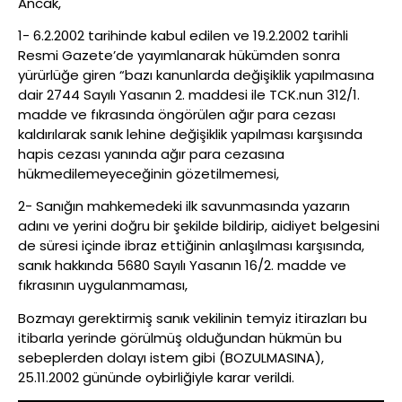
Ancak,
1- 6.2.2002 tarihinde kabul edilen ve 19.2.2002 tarihli
Resmi Gazete’de yayımlanarak hükümden sonra
yürürlüğe giren “bazı kanunlarda değişiklik yapılmasına
dair 2744 Sayılı Yasanın 2. maddesi ile TCK.nun 312/1.
madde ve fıkrasında öngörülen ağır para cezası
kaldırılarak sanık lehine değişiklik yapılması karşısında
hapis cezası yanında ağır para cezasına
hükmedilemeyeceğinin gözetilmemesi,
2- Sanığın mahkemedeki ilk savunmasında yazarın
adını ve yerini doğru bir şekilde bildirip, aidiyet belgesini
de süresi içinde ibraz ettiğinin anlaşılması karşısında,
sanık hakkında 5680 Sayılı Yasanın 16/2. madde ve
fıkrasının uygulanmaması,
Bozmayı gerektirmiş sanık vekilinin temyiz itirazları bu
itibarla yerinde görülmüş olduğundan hükmün bu
sebeplerden dolayı istem gibi (BOZULMASINA),
25.11.2002 gününde oybirliğiyle karar verildi.