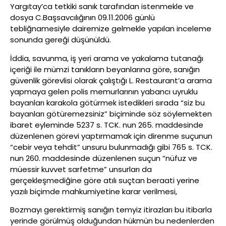
Yargıtay’ca tetkiki sanık tarafından istenmekle ve
dosya C.Başsavcılığının 09.11.2006 günlü
tebliğnamesiyle dairemize gelmekle yapılan inceleme
sonunda gereği düşünüldü.
İddia, savunma, iş yeri arama ve yakalama tutanağı
içeriği ile mümzi tanıkların beyanlarına göre, sanığın
güvenlik görevlisi olarak çalıştığı L. Restaurant’a arama
yapmaya gelen polis memurlarının yabancı uyruklu
bayanları karakola götürmek istedikleri sırada “siz bu
bayanları götüremezsiniz” biçiminde söz söylemekten
ibaret eyleminde 5237 s. TCK. nun 265. maddesinde
düzenlenen görevi yaptırmamak için direnme suçunun
“cebir veya tehdit” unsuru bulunmadığı gibi 765 s. TCK.
nun 260. maddesinde düzenlenen suçun “nüfuz ve
müessir kuvvet sarfetme” unsurları da
gerçekleşmediğine göre atılı suçtan beraati yerine
yazılı biçimde mahkumiyetine karar verilmesi,
Bozmayı gerektirmiş sanığın temyiz itirazları bu itibarla
yerinde görülmüş olduğundan hükmün bu nedenlerden