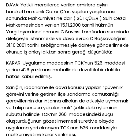
DAVA: Yetkili merciilerce verilen emirlere aykırı
hareketten sanık Cafer Ç.’ün yapılan yargılaması
sonunda; Mahkumiyetine dair ( SÜTÇÜLER ) Sulh Ceza
Mahkemesinden verilen 15.11.2000 tarihli hükmün
Yargıtayca incelenmesi C.Savcısı tarafından süresinde
dilekçeyle istenmekle ve dava evrakı C.Başsavcılığının
31.10.2001 tarihli tebliğnamesiyle daireye gönderilmekle
okunup iş anlaşıldıktan sonra gereği düşünüldü:
KARAR: Uygulama maddesinin TCK’nun 526. maddesi
yerine 426 yazılması mahallinde düzeltilebir daktilo
hatası kabul edilmiş,
Sanığın, iddaname ile dava konusu yapılan “güvenlik
görevini yerine getiren İlçe Jandarma Komutanlığı
görevlilerinin dur ihtarına alkolün de etkisiyle uymamak
ve takip sonucu yakalanmak” şeklindeki eyleminin
subutu halinde TCK’nın 260. maddesindeki suçu
oluşturduğunun gözetilmemesi suretiyle olayda
uygulama yeri olmayan TCK’nun 526. maddesiyle
mahkumiyetine karar verilmesi,