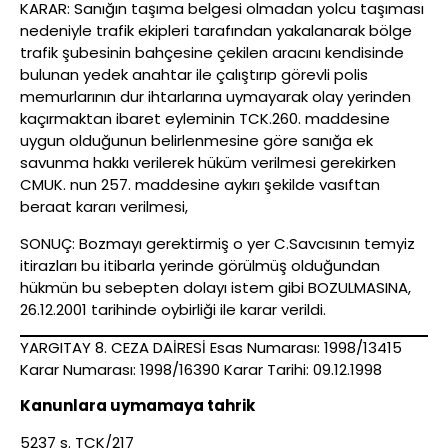
KARAR: Sanığın taşıma belgesi olmadan yolcu taşıması
nedeniyle trafik ekipleri tarafından yakalanarak bölge
trafik şubesinin bahçesine çekilen aracını kendisinde
bulunan yedek anahtar ile çalıştırıp görevli polis
memurlarının dur ihtarlarına uymayarak olay yerinden
kaçırmaktan ibaret eyleminin TCK.260. maddesine
uygun olduğunun belirlenmesine göre sanığa ek
savunma hakkı verilerek hüküm verilmesi gerekirken
CMUK. nun 257. maddesine aykırı şekilde vasıftan
beraat kararı verilmesi,
SONUÇ: Bozmayı gerektirmiş o yer C.Savcısının temyiz
itirazları bu itibarla yerinde görülmüş olduğundan
hükmün bu sebepten dolayı istem gibi BOZULMASINA,
26.12.2001 tarihinde oybirliği ile karar verildi.
YARGITAY 8. CEZA DAİRESİ Esas Numarası: 1998/13415
Karar Numarası: 1998/16390 Karar Tarihi: 09.12.1998
Kanunlara uymamaya tahrik
5237 s. TCK/217