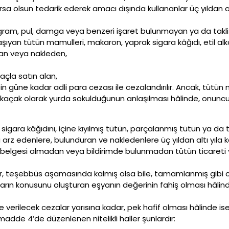
rsa olsun tedarik ederek amacı dışında kullananlar üç yıldan al
gram, pul, damga veya benzeri işaret bulunmayan ya da taklit 
ıyan tütün mamulleri, makaron, yaprak sigara kâğıdı, etil alkol,
ran veya nakleden,
maçla satın alan,
i bin güne kadar adli para cezası ile cezalandırılır. Ancak, tüt
lerin kaçak olarak yurda sokulduğunun anlaşılması hâlinde, onu
igara kâğıdını, içine kıyılmış tütün, parçalanmış tütün ya da
arz edenlere, bulunduran ve nakledenlere üç yıldan altı yıla ka
belgesi almadan veya bildirimde bulunmadan tütün ticareti ya
ler, teşebbüs aşamasında kalmış olsa bile, tamamlanmış gibi ce
arın konusunu oluşturan eşyanın değerinin fahiş olması hâlinde
 verilecek cezalar yarısına kadar, pek hafif olması hâlinde ise ü
adde 4’de düzenlenen nitelikli haller şunlardır: