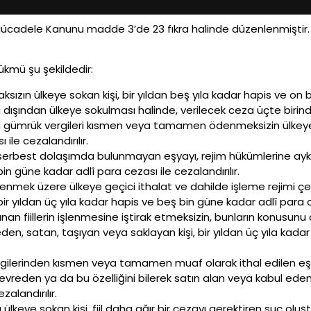
 Mücadele Kanunu madde 3’de 23 fıkra halinde düzenlenmişti
kmü şu şekildedir:
ksızın ülkeye sokan kişi, bir yıldan beş yıla kadar hapis ve on 
ı dışından ülkeye sokulması halinde, verilecek ceza üçte birinden
la gümrük vergileri kısmen veya tamamen ödenmeksizin ülkeye so
ile cezalandırılır.
serbest dolaşımda bulunmayan eşyayı, rejim hükümlerine aykır
bin güne kadar adlî para cezası ile cezalandırılır.
şlenmek üzere ülkeye geçici ithalat ve dahilde işleme rejimi çer
bir yıldan üç yıla kadar hapis ve beş bin güne kadar adlî para ce
anan fiillerin işlenmesine iştirak etmeksizin, bunların konusunu 
eden, satan, taşıyan veya saklayan kişi, bir yıldan üç yıla kad
gilerinden kısmen veya tamamen muaf olarak ithal edilen eşya
reden ya da bu özelliğini bilerek satın alan veya kabul eden ki
alandırılır.
lkeye sokan kişi, fiil daha ağır bir cezayı gerektiren suç oluştu