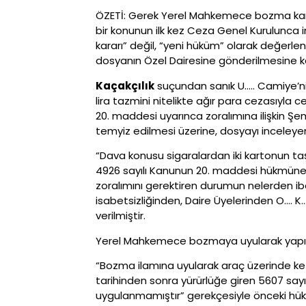
ÖZETİ: Gerek Yerel Mahkemece bozma karar
bir konunun ilk kez Ceza Genel Kurulunca
kararı” değil, “yeni hüküm” olarak değer
dosyanın Özel Dairesine gönderilmesine kar
Kaçakçılık
suçundan sanık U….. Camiye’ni
lira tazmini nitelikte ağır para cezasıyla c
20. maddesi uyarınca zoralımına ilişkin Şe
temyiz edilmesi üzerine, dosyayı inceleyen
“Dava konusu sigaralardan iki kartonun taş
4926 sayılı Kanunun 20. maddesi hükmüne 
zoralımını gerektiren durumun nelerden iba
isabetsizliğinden, Daire Üyelerinden O…. K
verilmiştir.
Yerel Mahkemece bozmaya uyularak yapılan
“Bozma ilamına uyularak araç üzerinde keşi
tarihinden sonra yürürlüğe giren 5607 say
uygulanmamıştır” gerekçesiyle önceki hük