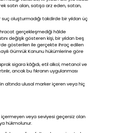
lerek satın alan, satışa arz eden, satan,
r suç oluşturmadığı takdirde bir yıldan üç
 ihracat gerçekleşmediği hâlde
nı değişik gösteren kişi, bir yıldan beş
rde gösterilen ile gerçekte ihraç edilen
sayılı Gümrük Kanunu hükümlerine göre
ak sigara kâğıdı, etil alkol, metanol ve
rtırılır, ancak bu fıkranın uygulanması
n altında ulusal marker içeren veya hiç
rker içermeyen veya seviyesi geçersiz olan
aya hükmolunur.