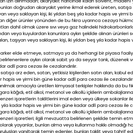
 izin alınmadan; akaryakıt haricinde kalan solvent, madenî y
unları doğrudan akaryakıt yerine ikmal ederek üreten, satışa a
yan veya saklayan kişi, iki yıldan beş yıla kadar hapis ve yirmi 
anılan diğer ürünler yönünden de bu fıkra uyarınca cezaya hükmo
tları dahil olmak üzere sıvı veya gaz halindeki hidrokarbonlarla
dan veya kuyulardan kanunlara aykırı şekilde alınan ürünleri 
alan, taşıyan veya saklayan kişi, iki yıldan beş yıla kadar hapis
marker elde etmeye, satmaya ya da herhangi bir piyasa faal
belirlenenlere aykırı olarak sabit ya da seyyar tank, düzenek 
r adlî para cezası ile cezalandırılır.
 satışa arz eden, satan, yetkisiz kişilerden satın alan, kabul e
r hapis ve yirmi bin güne kadar adlî para cezası ile cezalandırıl
nılmak amacıyla üretilen kimyasal terkipler hakkında da bu fı
ra kâğıdı, etil alkol, metanol ve alkollü içkilerin ambalajlar
zeri işaretlerin taklitlerini imal eden veya ülkeye sokanlar il
 yıla kadar hapis ve yirmi bin güne kadar adlî para cezası ile ce
ra kâğıdı, etil alkol, metanol ve alkollü içkilerin ambalajlar
nzeri işaretleri; ilgili mevzuatta belirlenen şekilde temin e
z olarak yayanlar, bunları alma veya kullanma hakkı olmadığı
kuruluşları yanıltarak temin edenler, bunları taklit veya tahrif