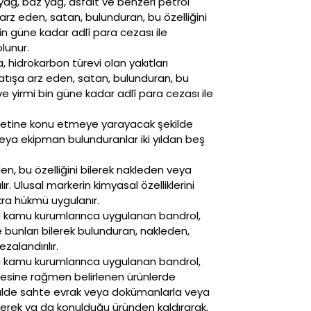
ağ, baz yağ, asfalt ve benzeri petrol
rz eden, satan, bulunduran, bu özelliğini
bin güne kadar adlî para cezası ile
lunur.
, hidrokarbon türevi olan yakıtları
satışa arz eden, satan, bulunduran, bu
 ve yirmi bin güne kadar adlî para cezası ile
iyetine konu etmeye yarayacak şekilde
veya ekipman bulunduranlar iki yıldan beş
den, bu özelliğini bilerek nakleden veya
ır. Ulusal markerin kimyasal özelliklerini
kra hükmü uygulanır.
ına kamu kurumlarınca uygulanan bandrol,
e bunları bilerek bulunduran, nakleden,
zalandırılır.
ına kamu kurumlarınca uygulanan bandrol,
tmesine rağmen belirlenen ürünlerde
 halde sahte evrak veya dokümanlarla veya
 ederek ya da konulduğu üründen kaldırarak,