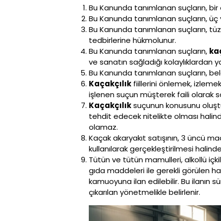
Bu Kanunda tanımlanan suçların, bir ör
Bu Kanunda tanımlanan suçların, üç vey
Bu Kanunda tanımlanan suçların, tüze
tedbirlerine hükmolunur.
Bu Kanunda tanımlanan suçların,
ka
ve sanatın sağladığı kolaylıklardan ya
Bu Kanunda tanımlanan suçların, bel
Kaçakçılık
fiillerini önlemek, izle
işlenen suçun müşterek faili olarak s
Kaçakçılık
suçunun konusunu oluştur
tehdit edecek nitelikte olması halind
olamaz.
Kaçak akaryakıt satışının, 3 üncü ma
kullanılarak gerçekleştirilmesi halinde v
Tütün ve tütün mamulleri, alkollü içki
gıda maddeleri ile gerekli görülen h
kamuoyuna ilan edilebilir. Bu ilanın sü
çıkarılan yönetmelikle belirlenir.