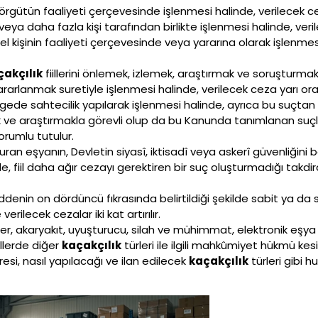
gütün faaliyeti çerçevesinde işlenmesi halinde, verilecek ceza i
a daha fazla kişi tarafından birlikte işlenmesi halinde, verile
l kişinin faaliyeti çerçevesinde veya yararına olarak işlenmes
çakçılık
fiillerini önlemek, izlemek, araştırmak ve soruşturmak
rarlanmak suretiyle işlenmesi halinde, verilecek ceza yarı oranı
gede sahtecilik yapılarak işlenmesi halinde, ayrıca bu suçta
mek ve araştırmakla görevli olup da bu Kanunda tanımlanan suç
orumlu tutulur.
an eşyanın, Devletin siyasî, iktisadî veya askerî güvenliğini
e, fiil daha ağır cezayı gerektiren bir suç oluşturmadığı takdi
ddenin on dördüncü fıkrasında belirtildiği şekilde sabit ya d
erilecek cezalar iki kat artırılır.
ler, akaryakıt, uyuşturucu, silah ve mühimmat, elektronik eşya 
allerde diğer
kaçakçılık
türleri ile ilgili mahkûmiyet hükmü ke
resi, nasıl yapılacağı ve ilan edilecek
kaçakçılık
türleri gibi 