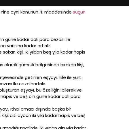
r. Yine aynı kanunun 4. maddesinde
suçun
bin güne kadar adlî para cezası ile
 yarısına kadar artırılır.
kan kişi, iki yıldan beş yıla kadar hapis
ı olarak gümrük bölgesinde bırakan kişi,
çevesinde getirilen eşyayı, hile ile yurt
zası ile cezalandırılır.
oluşturan eşyayı, bu özelliğini bilerek ve
ar hapis ve beş bin güne kadar adlî para
yı, ithal amacı dışında başka bir
şi, altı aydan iki yıla kadar hapis ve beş
rmadığı takdirde, iki yıldan altı yıla kadar