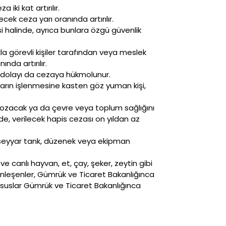
ki kat artırılır.
cek ceza yarı oranında artırılır.
i halinde, ayrıca bunlara özgü güvenlik
la görevli kişiler tarafından veya meslek
nda artırılır.
n dolayı da cezaya hükmolunur.
ların işlenmesine kasten göz yuman kişi,
 bozacak ya da çevre veya toplum sağlığını
rde, verilecek hapis cezası on yıldan az
a seyyar tank, düzenek veya ekipman
ve canlı hayvan, et, çay, şeker, zeytin gibi
sinleşenler, Gümrük ve Ticaret Bakanlığınca
hususlar Gümrük ve Ticaret Bakanlığınca