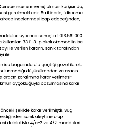
Dairece incelenmemiş olması karşısında,
si gerekmektedir. Bu itibarla, “direnme
 Dairece incelenmesi icap edeceğinden,
addeleri uyarınca sonuçta 1.013.561.000
kullanılan 33 P. 8.. plakalı otomobilin ise
ı ile verilen kararın, sanık tarafından
ı ile;
n ise bagajında ele geçtiği gözetilerek,
t bulunmadığı düşünülmeden ve aracın
e aracın zoralımına karar verilmesi”
e hükmün oyçokluğuyla bozulmasına karar
nceki şekilde karar verilmiştir. Suç
erdiğinden sanık aleyhine olup
si delaletiyle 4/a-2 ve 4/2. maddeleri