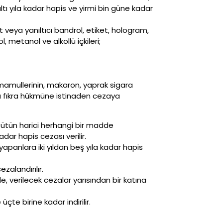
tı yıla kadar hapis ve yirmi bin güne kadar
veya yanıltıcı bandrol, etiket, hologram,
 metanol ve alkollü içkileri;
ün mamullerinin, makaron, yaprak sigara
ncu fıkra hükmüne istinaden cezaya
 tütün harici herhangi bir madde
dar hapis cezası verilir.
panlara iki yıldan beş yıla kadar hapis
zalandırılır.
, verilecek cezalar yarısından bir katına
çte birine kadar indirilir.