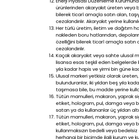
Enerji Piyasası Düzenleme Kurumundan
ürünlerinden akaryakıt üreten veya b
bilerek ticarî amaçla satın alan, taşı
cezalandırılır. Akaryakıt yerine kull
Her türlü üretim, iletim ve dağıtım ha
nakleden boru hatlarından, depoların
özelliğini bilerek ticarî amaçla satın 
cezalandırılır.
Kaçak akaryakıt veya sahte ulusal 
lisansa esas teşkil eden belgelerde 
yıla kadar hapis ve yirmi bin güne kada
Ulusal markeri yetkisiz olarak üreten,
bulunduranlar, iki yıldan beş yıla kada
taşımasa bile, bu madde yerine kulla
Tütün mamulleri, makaron, yaprak siga
etiket, hologram, pul, damga veya ben
satan ya da kullananlar üç yıldan altı
Tütün mamulleri, makaron, yaprak siga
etiket, hologram, pul, damga veya be
kullanmaksızın bedelli veya bedelsi
herhangi bir biçimde ilgili kurum ve 