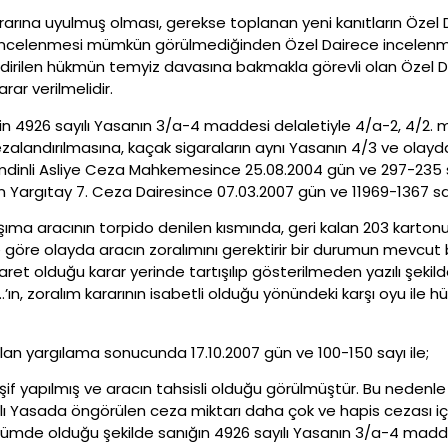
ına uyulmuş olması, gerekse toplanan yeni kanıtların Özel 
 incelenmesi mümkün görülmediğinden Özel Dairece incelenme
lendirilen hükmün temyiz davasına bakmakla görevli olan Özel
ar verilmelidir.
n 4926 sayılı Yasanın 3/a-4 maddesi delaletiyle 4/a-2, 4/2. m
ezalandırılmasına, kaçak sigaraların aynı Yasanın 4/3 ve olayda 
mdinli Asliye Ceza Mahkemesince 25.08.2004 gün ve 297-235 say
 Yargıtay 7. Ceza Dairesince 07.03.2007 gün ve 11969-1367 say
ıma aracının torpido denilen kısmında, geri kalan 203 kartonu
göre olayda aracın zoralımını gerektirir bir durumun mevcu
ret olduğu karar yerinde tartışılıp gösterilmeden yazılı şekild
….’ın, zoralım kararının isabetli olduğu yönündeki karşı oyu il
 yargılama sonucunda 17.10.2007 gün ve 100-150 sayı ile;
f yapılmış ve aracın tahsisli olduğu görülmüştür. Bu nedenle ö
ılı Yasada öngörülen ceza miktarı daha çok ve hapis cezası iç
ümde olduğu şekilde sanığın 4926 sayılı Yasanın 3/a-4 madde