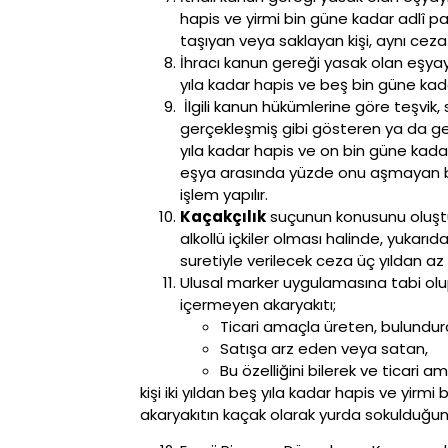
hapis ve yirmi bin güne kadar adlî para
taşıyan veya saklayan kişi, aynı ceza i
İhracı kanun gereği yasak olan eşyayı
yıla kadar hapis ve beş bin güne kadar
İlgili kanun hükümlerine göre teşvi
gerçekleşmiş gibi gösteren ya da gerç
yıla kadar hapis ve on bin güne kadar
eşya arasında yüzde onu aşmayan bir
işlem yapılır.
Kaçakçılık
suçunun konusunu oluştur
alkollü içkiler olması halinde, yukarıd
suretiyle verilecek ceza üç yıldan a
Ulusal marker uygulamasına tabi olup
içermeyen akaryakıtı;
Ticari amaçla üreten, bulundu
Satışa arz eden veya satan,
Bu özelliğini bilerek ve ticari a
kişi iki yıldan beş yıla kadar hapis ve yir
akaryakıtın kaçak olarak yurda sokulduğu