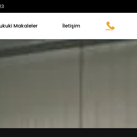
23
ukuki Makaleler
İletişim