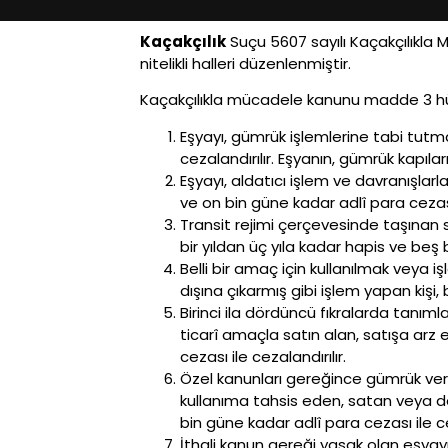
Kaçakçılık
Suçu 5607 sayılı Kaçakçılıkla
nitelikli halleri düzenlenmiştir.
Kaçakçılıkla mücadele kanunu madde 3 hü
Eşyayı, gümrük işlemlerine tabi tutma
cezalandırılır. Eşyanın, gümrük kapılar
Eşyayı, aldatıcı işlem ve davranışlar
ve on bin güne kadar adlî para cezası 
Transit rejimi çerçevesinde taşınan 
bir yıldan üç yıla kadar hapis ve beş 
Belli bir amaç için kullanılmak veya i
dışına çıkarmış gibi işlem yapan kişi, 
Birinci ila dördüncü fıkralarda tanıml
ticarî amaçla satın alan, satışa arz 
cezası ile cezalandırılır.
Özel kanunları gereğince gümrük ver
kullanıma tahsis eden, satan veya dev
bin güne kadar adlî para cezası ile cez
İthali kanun gereği yasak olan eşyayı ü