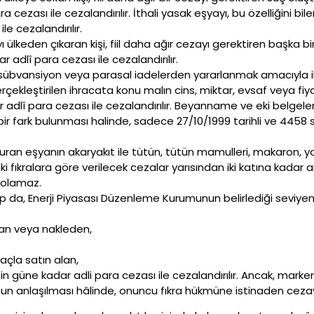
 cezası ile cezalandırılır. İthali yasak eşyayı, bu özelliğini bi
le cezalandırılır.
 ülkeden çıkaran kişi, fiil daha ağır cezayı gerektiren başka bi
 adlî para cezası ile cezalandırılır.
k, sübvansiyon veya parasal iadelerden yararlanmak amacıyla
ekleştirilen ihracata konu malın cins, miktar, evsaf veya fiyatı
 adlî para cezası ile cezalandırılır. Beyanname ve eki belgele
 fark bulunması halinde, sadece 27/10/1999 tarihli ve 4458 
an eşyanın akaryakıt ile tütün, tütün mamulleri, makaron, yapr
aki fıkralara göre verilecek cezalar yarısından iki katına kadar a
z olamaz.
 da, Enerji Piyasası Düzenleme Kurumunun belirlediği seviyeni
ran veya nakleden,
maçla satın alan,
mi bin güne kadar adli para cezası ile cezalandırılır. Ancak, ma
nun anlaşılması hâlinde, onuncu fıkra hükmüne istinaden cez