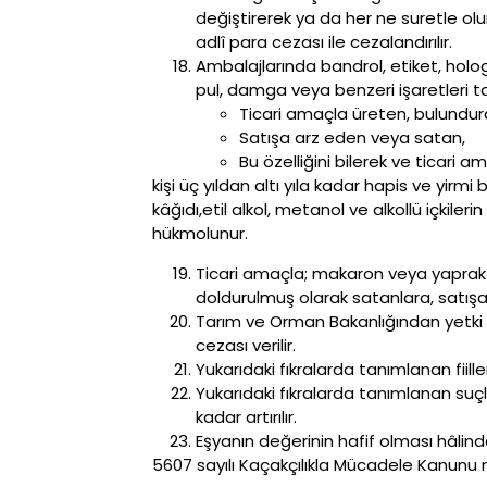
değiştirerek ya da her ne suretle olu
adlî para cezası ile cezalandırılır.
Ambalajlarında bandrol, etiket, holo
pul, damga veya benzeri işaretleri taş
Ticari amaçla üreten, bulundu
Satışa arz eden veya satan,
Bu özelliğini bilerek ve ticari a
kişi üç yıldan altı yıla kadar hapis ve yirm
kâğıdı,etil alkol, metanol ve alkollü içki
hükmolunur.
Ticari amaçla; makaron veya yaprak s
doldurulmuş olarak satanlara, satışa 
Tarım ve Orman Bakanlığından yetki 
cezası verilir.
Yukarıdaki fıkralarda tanımlanan fiil
Yukarıdaki fıkralarda tanımlanan suçl
kadar artırılır.
Eşyanın değerinin hafif olması hâlinde
5607 sayılı Kaçakçılıkla Mücadele Kanunu m