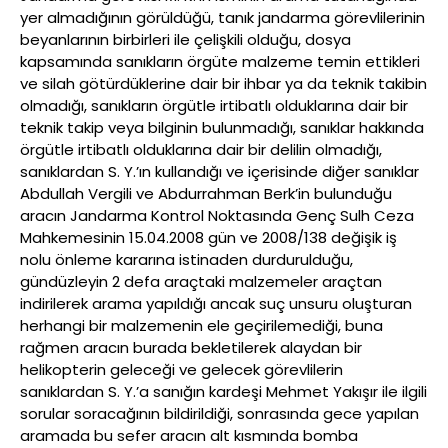
yer almadığının görüldüğü, tanık jandarma görevlilerinin
beyanlarının birbirleri ile çelişkili olduğu, dosya
kapsamında sanıkların örgüte malzeme temin ettikleri
ve silah götürdüklerine dair bir ihbar ya da teknik takibin
olmadığı, sanıkların örgütle irtibatlı olduklarına dair bir
teknik takip veya bilginin bulunmadığı, sanıklar hakkında
örgütle irtibatlı olduklarına dair bir delilin olmadığı,
sanıklardan S. Y.’ın kullandığı ve içerisinde diğer sanıklar
Abdullah Vergili ve Abdurrahman Berk’in bulunduğu
aracın Jandarma Kontrol Noktasında Genç Sulh Ceza
Mahkemesinin 15.04.2008 gün ve 2008/138 değişik iş
nolu önleme kararına istinaden durdurulduğu,
gündüzleyin 2 defa araçtaki malzemeler araçtan
indirilerek arama yapıldığı ancak suç unsuru oluşturan
herhangi bir malzemenin ele geçirilemediği, buna
rağmen aracın burada bekletilerek alaydan bir
helikopterin geleceği ve gelecek görevlilerin
sanıklardan S. Y.’a sanığın kardeşi Mehmet Yakışır ile ilgili
sorular soracağının bildirildiği, sonrasında gece yapılan
aramada bu sefer aracın alt kısmında bomba