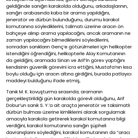
geldiğinde sanığın karakolda olduğunu, arkadaşlarının,
sanığın arabasında kaba bir arama yapıldığını,
jeneratör ve dürbün bulunduğunu, durumu karakol
komutanına söylediklerini, talimatı üzerine aracın ön
bahçeye alınıp arama yapılacağını, ancak aramanın ne
zaman yapılacağını bilmediklerini söyledilerini,
sonradan sanıkların Genç’e götürülmeleri için helikopter
istendiğini öğrendiğini, helikopterle Alay Komutanının
da geldiğini, aramada Sinan ve Arif’in görev yaptığını
kendisinin güvenlik görevini icra ettiğini, Mustafa’nın kısa
boylu olduğu için aracın altına girdiğini, burada patlayıcı
maddeyi bulduğunu ifade etmiş,
Tanık M. K. kovuşturma sırasında; aramanın
gerçekleştirildiği gün karakolda görevli olduğunu, Arif
Dobur’un sanık S. Y.’a ait araçta jeneratör ve taksimatlı
dürbün bulması üzerine kimliklerini alarak sorgulamak
amacıyla karakola getirerek karakol komutanına bilgi
verdiğini, karakol komutanına sanığın şüpheli
davranışlarını söylediğini, karakol komutanının da “aracı