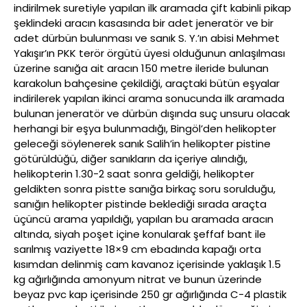
indirilmek suretiyle yapılan ilk aramada çift kabinli pikap
şeklindeki aracın kasasında bir adet jeneratör ve bir
adet dürbün bulunması ve sanık S. Y.’ın abisi Mehmet
Yakışır’ın PKK terör örgütü üyesi olduğunun anlaşılması
üzerine sanığa ait aracın 150 metre ileride bulunan
karakolun bahçesine çekildiği, araçtaki bütün eşyalar
indirilerek yapılan ikinci arama sonucunda ilk aramada
bulunan jeneratör ve dürbün dışında suç unsuru olacak
herhangi bir eşya bulunmadığı, Bingöl’den helikopter
geleceği söylenerek sanık Salih’in helikopter pistine
götürüldüğü, diğer sanıkların da içeriye alındığı,
helikopterin 1.30-2 saat sonra geldiği, helikopter
geldikten sonra pistte sanığa birkaç soru sorulduğu,
sanığın helikopter pistinde beklediği sırada araçta
üçüncü arama yapıldığı, yapılan bu aramada aracın
altında, siyah poşet içine konularak şeffaf bant ile
sarılmış vaziyette 18×9 cm ebadında kapağı orta
kısımdan delinmiş cam kavanoz içerisinde yaklaşık 1.5
kg ağırlığında amonyum nitrat ve bunun üzerinde
beyaz pvc kap içerisinde 250 gr ağırlığında C-4 plastik