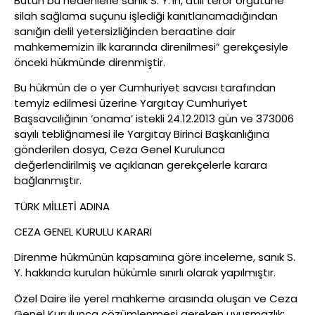
Bütün bu nedenlerle sanık S. Y.’ın, atılı terör örgütüne
silah sağlama suçunu işlediği kanıtlanamadığından
sanığın delil yetersizliğinden beraatine dair
mahkememizin ilk kararında direnilmesi” gerekçesiyle
önceki hükmünde direnmiştir.
Bu hükmün de o yer Cumhuriyet savcısı tarafından
temyiz edilmesi üzerine Yargıtay Cumhuriyet
Başsavcılığının ‘onama’ istekli 24.12.2013 gün ve 373006
sayılı tebliğnamesi ile Yargıtay Birinci Başkanlığına
gönderilen dosya, Ceza Genel Kurulunca
değerlendirilmiş ve açıklanan gerekçelerle karara
bağlanmıştır.
TÜRK MİLLETİ ADINA
CEZA GENEL KURULU KARARI
Direnme hükmünün kapsamına göre inceleme, sanık S.
Y. hakkında kurulan hükümle sınırlı olarak yapılmıştır.
Özel Daire ile yerel mahkeme arasında oluşan ve Ceza
Genel Kurulunca çözümlenmesi gereken uyuşmazlık;