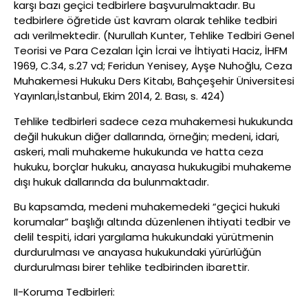
karşı bazı geçici tedbirlere başvurulmaktadır. Bu
tedbirlere öğretide üst kavram olarak tehlike tedbiri
adı verilmektedir. (Nurullah Kunter, Tehlike Tedbiri Genel
Teorisi ve Para Cezaları İçin İcrai ve İhtiyati Haciz, İHFM
1969, C.34, s.27 vd; Feridun Yenisey, Ayşe Nuhoğlu, Ceza
Muhakemesi Hukuku Ders Kitabı, Bahçeşehir Üniversitesi
Yayınları,İstanbul, Ekim 2014, 2. Bası, s. 424)
Tehlike tedbirleri sadece ceza muhakemesi hukukunda
değil hukukun diğer dallarında, örneğin; medeni, idari,
askeri, mali muhakeme hukukunda ve hatta ceza
hukuku, borçlar hukuku, anayasa hukukugibi muhakeme
dışı hukuk dallarında da bulunmaktadır.
Bu kapsamda, medeni muhakemedeki “geçici hukuki
korumalar” başlığı altında düzenlenen ihtiyati tedbir ve
delil tespiti, idari yargılama hukukundaki yürütmenin
durdurulması ve anayasa hukukundaki yürürlüğün
durdurulması birer tehlike tedbirinden ibarettir.
II-Koruma Tedbirleri: