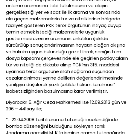
önleme aramasına tabi tutulmasının ve olayın
gerçekleştiği yer ve saat ile ilk arama ve sonrasında
ele geçen malzemelerin tür ve niteliklerinin bölgede
faaliyet gösteren PKK terör örgütünün ihtiyaç duyup
temin etmek istediği malzemelerle uygunluk
göstermesi üzerine aramanın anlatılan şekilde
sürdürülüp sonuçlandırılmasının hayatın olağan akışına
ve hukuka uygun bulunduğu gözetilerek, sanığın tüm
dosya kapsamı çerçevesinde ele geçirilen patlayıcıların
tür ve niteliği de dikkate alınıp TCK’nın 315. maddesi
uyarınca terör örgütüne silah sağlama suçundan
cezalandırılması yerine delillerin değerlendirilmesinde
yanılgıya düşülerek yazılı şekilde hüküm kurulması”
isabetsizliğinden bozulmasına karar verilmiştir.
Diyarbakır 5. Ağır Ceza Mahkemesi ise 12.09.2013 gün ve
296 – 441sayı ile;
“… 22.04.2008 tarihli arama tutanağı incelendiğinde
bomba düzeneğini bulduğunu söyleyen tanık
Jandarma görevlisi M. K.’ın isminin arama tutanağında