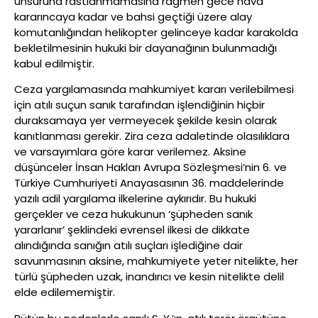
unsuruna rastlanmamasına rağmen gece hava
kararıncaya kadar ve bahsi geçtiği üzere alay
komutanlığından helikopter gelinceye kadar karakolda
bekletilmesinin hukuki bir dayanağının bulunmadığı
kabul edilmiştir.
Ceza yargılamasında mahkumiyet kararı verilebilmesi
için atılı suçun sanık tarafından işlendiğinin hiçbir
duraksamaya yer vermeyecek şekilde kesin olarak
kanıtlanması gerekir. Zira ceza adaletinde olasılıklara
ve varsayımlara göre karar verilemez. Aksine
düşünceler İnsan Hakları Avrupa Sözleşmesi’nin 6. ve
Türkiye Cumhuriyeti Anayasasının 36. maddelerinde
yazılı adil yargılama ilkelerine aykırıdır. Bu hukuki
gerçekler ve ceza hukukunun ‘şüpheden sanık
yararlanır’ şeklindeki evrensel ilkesi de dikkate
alındığında sanığın atılı suçları işlediğine dair
savunmasının aksine, mahkumiyete yeter nitelikte, her
türlü şüpheden uzak, inandırıcı ve kesin nitelikte delil
elde edilememiştir.