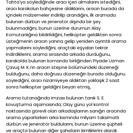
Tahta’ya söylediğinde aracı içeri almalarını istediğini,
aracı karakolun bahçesine aldıklarını, aracın burada da
içindeki malzemeler indirilip arandığını, ilk aramada
bulunan dürbün ve jeneratör dışında bir şey
bulunmadığını, bunun üzerine durumun Alay
Komutanlığına bildirildiğini, helikopter geldikten sonra
üsteğmenin aracın yanına gelip yeniden ayrıntılı arama
yapmalarını söylediğini, araçtaki eşyaları tekrar
indirdiklerini, arama sırasında arkada durduğunu,
karakolda bulunan komando birliğinden Piyade Uzman
Çavuş M. K.ı’ın aracın stepne bölümündeki düzeneği
bulduğunu, daha doğrusu düzeneğin burada olduğunu
söylediğini, aracı nizamiyeye aldıktan yaklaşık 2 saat
sonra helikopter geldiğini beyan etmiş,
Arama tutanağında imzası bulunan tanık S. E.
kovuşturma aşamasında; Olay günü yol kontrol
noktasında görevli olan arkadaşlarının sanığın aracında
arama yaparlarken arka kısmında milyam taksimatlı
dürbün ve jeneratör buldularını, bunun üzerine şüpheli
ve araçta bulunan diğer şahısların kimliklerini alarak