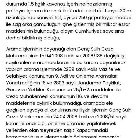
durumda 1,5 kg’lık kavanoz içerisine hazırlanmış
patlayıcı içeren düzenek ile 7 adet elektrikli fünye, 30 m
uzunluğunda saniyeli fitil, ayrıca 250 gr patlayıcı madde
ile sağ arka çamurluğun içine gizlenmiş bir miktar esrar
maddesinin bulunduğu, olayın Cumhuriyet savcısına
derhal bildirilmiş olduğu,
Arama işleminin dayanağı olan Genç Sulh Ceza
Mahkemesinin 15.04.2008 tarih ve 2008/138 değişik iş
sayılı önleme araması kararı ile bu karara dayanılarak
yapılan arama işleminde 2259 sayılı Polis Vazife ve
Selahiyet Kanununun 9, Adli ve Önleme Aramaları
Yönetmeliğinin 16 ve 2803 sayılı Jandarma Teşkilat,
Görev ve Yetkileri Kanununun 25/b-2. maddeleri ile
Ceza Muhakemesi Kanununun 116. ve devamı
maddelerine aykırılık bulunmadığı, aramada ele
geçirilen eşyaya el konulmasına ilişkin işlemin Genç Sulh
Ceza Mahkemesinin 24.04.2008 tarih ve 2008/51 sayılı
kararı ile onandığı, önleme araması yapılabilecek
yerlerden olan ‘seyreden taşıt’ kapsamındaki
kamyonetin ‘suç işlenmesinin önlenmesi amacıyla’