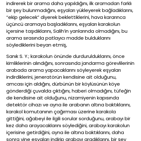
indirerek bir arama daha yapıldığını, ilk aramadan farklı
bir şey bulunmadığını, eşyaları yükleyerek bağladıklarını,
“ekip gelecek” diyerek beklettiklerini, hava kararınca
üçüncü aramaya başladıklarını, eşyaları karakolun
içersine taşıdıklarını, Salih’in yanlarında olmadığını, bu
arama sırasında patlayıcı madde bulduklarını
söylediklerini beyan etmiş,
Sanık S. Y.; karakolun önünde durdurulduklarını, önce
kimliklerinin alındığını, sonrasında jandarma görevlilerinin
arabada arama yapacaklarını söyleyerek eşyaları
indirdiklerini, jeneratörün kendisine ait olduğunu,
amcası için aldığını, dürbünün bir köylüsünün köye
gönderdiği çuvalda çıktığını, haberi olmadığını, tüfeğin
de kendisine ait olduğunu, nizamiyenin kapısında
detektör cihazı ve ayna ile arabanın altına baktıklarını,
karakol komutanının çağırması üzerine karakola
gittiğini, ağabeyi ile ilgili sorular sorduğunu, arabayı bir
kez daha arayacaklarını söylediğini, arabayı karakolun
içerisine getirdiğini, ayna ile altına baktıklarını, daha
sonra yine eşyaları indirip arabayı aradıklarını, bir şey