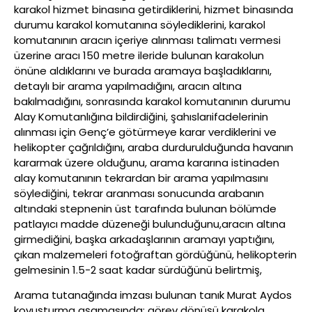
karakol hizmet binasına getirdiklerini, hizmet binasında
durumu karakol komutanına söylediklerini, karakol
komutanının aracın içeriye alınması talimatı vermesi
üzerine aracı 150 metre ileride bulunan karakolun
önüne aldıklarını ve burada aramaya başladıklarını,
detaylı bir arama yapılmadığını, aracın altına
bakılmadığını, sonrasında karakol komutanının durumu
Alay Komutanlığına bildirdiğini, şahıslarıifadelerinin
alınması için Genç’e götürmeye karar verdiklerini ve
helikopter çağrıldığını, araba durdurulduğunda havanın
kararmak üzere olduğunu, arama kararına istinaden
alay komutanının tekrardan bir arama yapılmasını
söylediğini, tekrar aranması sonucunda arabanın
altındaki stepnenin üst tarafında bulunan bölümde
patlayıcı madde düzeneği bulunduğunu,aracın altına
girmediğini, başka arkadaşlarının aramayı yaptığını,
çıkan malzemeleri fotoğraftan gördüğünü, helikopterin
gelmesinin 1.5-2 saat kadar sürdüğünü belirtmiş,
Arama tutanağında imzası bulunan tanık Murat Aydos
kovuşturma aşamasında; görev dönüşü karakola