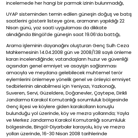
incelemede her hangi bir parmak izinin bulunmadığı,
UYAP sisteminden temin edilen güneşin doğuş ve batış
saatlerini gösterir listeye göre, aramanın yapıldığı 22
Nisan günü, yaz saati uygulaması da dikkate
alındığında Bingöl’de güneşin saat 19.06’da battığı,
Arama işleminin dayanağını oluşturan Genç Sulh Ceza
Mahkemesinin 14.04.2008 gün ve 2008/138 sayılı önleme
kararı incelendiğinde; vatandaşların huzur ve güvenliği
açısından genel emniyet ve asayişin sağlanması
amacıyla ve meydana gelebilecek muhtemel terör
eylemlerini önlemeye yönelik genel ve önleyici emniyet
tedbirlerinin alınabilmesi için Yeniyazı, Yazkonağı,
Suveren, Servi, Güzeldere, Doğanevler, Çaytepe, Dirikli
Jandarma Karakol Komutanlığı sorumluluk bölgesinde
Genç ilçesi ve köylere giden karakolların konuşlu
bulunduğu yol üzerinde, köy ve mezra yollarında; Yayla
ve Merkez Jandarma Karakol Komutanlığı sorumluluk
bölgesinde, Bingöl-Diyarbakır karayolu, köy ve mezra
yolları üzerinde, 16-30 Nisan 2008 tarihlerinde