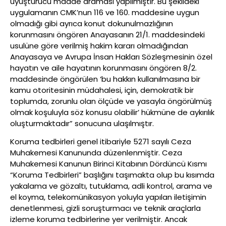
uyuşturucu madde araması yapılmıştır. Bu şekildeki
uygulamanın CMK’nun 116 ve 160. maddesine uygun
olmadığı gibi ayrıca konut dokunulmazlığının
korunmasını öngören Anayasanın 21/1. maddesindeki
usulüne göre verilmiş hakim kararı olmadığından
Anayasaya ve Avrupa İnsan Hakları Sözleşmesinin özel
hayatın ve aile hayatının korunmasını öngören 8/2.
maddesinde öngörülen ‘bu hakkın kullanılmasına bir
kamu otoritesinin müdahalesi, için, demokratik bir
toplumda, zorunlu olan ölçüde ve yasayla öngörülmüş
olmak koşuluyla söz konusu olabilir’ hükmüne de aykırılık
oluşturmaktadır” sonucuna ulaşılmıştır.
Koruma tedbirleri genel itibariyle 5271 sayılı Ceza
Muhakemesi Kanununda düzenlenmiştir. Ceza
Muhakemesi Kanunun Birinci Kitabının Dördüncü Kısmı
“Koruma Tedbirleri” başlığını taşımakta olup bu kısımda
yakalama ve gözaltı, tutuklama, adli kontrol, arama ve
el koyma, telekomünikasyon yoluyla yapılan iletişimin
denetlenmesi, gizli soruşturmacı ve teknik araçlarla
izleme koruma tedbirlerine yer verilmiştir. Ancak