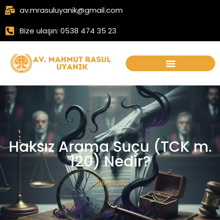
av.mrasuluyanik@gmail.com
Bize ulaşın: 0538 474 35 23
Haksız Arama Suçu (TCK m.
120) Nedir?
Ana Sayfa