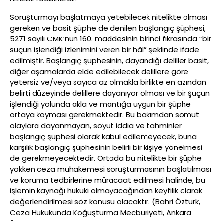
Soruşturmayı başlatmaya yetebilecek nitelikte olması
gereken ve basit şüphe de denilen başlangıç şüphesi,
5271 sayılı CMK’nun 160. maddesinin birinci fıkrasında “bir
suçun işlendiği izlenimini veren bir hâl” şeklinde ifade
edilmiştir. Başlangıç şüphesinin, dayandığı deliller basit,
diğer aşamalarda elde edilebilecek delillere göre
yetersiz ve/veya sayıca az olmakla birlikte en azından
belirti düzeyinde delillere dayanıyor olması ve bir şuçun
işlendiği yolunda akla ve mantığa uygun bir şüphe
ortaya koyması gerekmektedir. Bu bakımdan somut
olaylara dayanmayan, soyut iddia ve tahminler
başlangıç şüphesi olarak kabul edilemeyecek, buna
karşılık başlangıç şüphesinin belirli bir kişiye yönelmesi
de gerekmeyecektedir. Ortada bu nitelikte bir şüphe
yokken ceza muhakemesi soruşturmasının başlatılması
ve koruma tedbirlerine müracaat edilmesi halinde, bu
işlemin kaynağı hukuki olmayacağından keyfilik olarak
değerlendirilmesi söz konusu olacaktır. (Bahri Öztürk,
Ceza Hukukunda Koğuşturma Mecburiyeti, Ankara