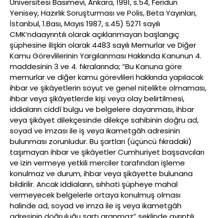
Üniversitesi Basımevi, Ankara, 1991, s.54, Feridun
Yenisey, Hazırlık Soruşturması ve Polis, Beta Yayınları,
İstanbul, 1.Bası, Mayıs 1987, s.45) 5271 sayılı
CMK’ndaayrıntılı olarak açıklanmayan başlangıç
şüphesine ilişkin olarak 4483 sayılı Memurlar ve Diğer
Kamu Görevlilerinin Yargılanması Hakkında Kanunun 4.
maddesinin 3 ve 4. fıkralarında; “Bu Kanuna göre
memurlar ve diğer kamu görevlileri hakkında yapılacak
ihbar ve şikâyetlerin soyut ve genel nitelikte olmaması,
ihbar veya şikâyetlerde kişi veya olay belirtilmesi,
iddiaların ciddî bulgu ve belgelere dayanması, ihbar
veya şikâyet dilekçesinde dilekçe sahibinin doğru ad,
soyad ve imzası ile iş veya ikametgâh adresinin
bulunması zorunludur. Bu şartları (üçüncü fıkradaki)
taşımayan ihbar ve şikâyetler Cumhuriyet başsavcıları
ve izin vermeye yetkili merciler tarafından işleme
konulmaz ve durum, ihbar veya şikâyette bulunana
bildirilir. Ancak iddiaların, sıhhati şüpheye mahal
vermeyecek belgelerle ortaya konulmuş olması
halinde ad, soyad ve imza ile iş veya ikametgâh
adresinin doğruluğu şartı aranmaz” şeklinde ayrıntılı