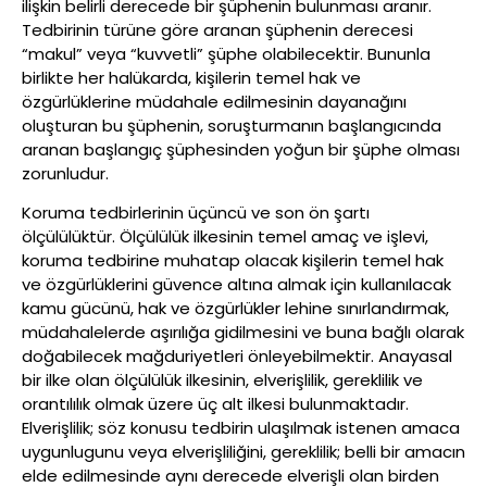
ilişkin belirli derecede bir şüphenin bulunması aranır.
Tedbirinin türüne göre aranan şüphenin derecesi
“makul” veya “kuvvetli” şüphe olabilecektir. Bununla
birlikte her halükarda, kişilerin temel hak ve
özgürlüklerine müdahale edilmesinin dayanağını
oluşturan bu şüphenin, soruşturmanın başlangıcında
aranan başlangıç şüphesinden yoğun bir şüphe olması
zorunludur.
Koruma tedbirlerinin üçüncü ve son ön şartı
ölçülülüktür. Ölçülülük ilkesinin temel amaç ve işlevi,
koruma tedbirine muhatap olacak kişilerin temel hak
ve özgürlüklerini güvence altına almak için kullanılacak
kamu gücünü, hak ve özgürlükler lehine sınırlandırmak,
müdahalelerde aşırılığa gidilmesini ve buna bağlı olarak
doğabilecek mağduriyetleri önleyebilmektir. Anayasal
bir ilke olan ölçülülük ilkesinin, elverişlilik, gereklilik ve
orantılılık olmak üzere üç alt ilkesi bulunmaktadır.
Elverişlilik; söz konusu tedbirin ulaşılmak istenen amaca
uygunlugunu veya elverişliliğini, gereklilik; belli bir amacın
elde edilmesinde aynı derecede elverişli olan birden