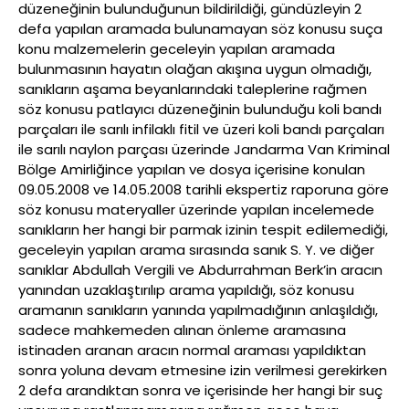
düzeneğinin bulunduğunun bildirildiği, gündüzleyin 2
defa yapılan aramada bulunamayan söz konusu suça
konu malzemelerin geceleyin yapılan aramada
bulunmasının hayatın olağan akışına uygun olmadığı,
sanıkların aşama beyanlarındaki taleplerine rağmen
söz konusu patlayıcı düzeneğinin bulunduğu koli bandı
parçaları ile sarılı infilaklı fitil ve üzeri koli bandı parçaları
ile sarılı naylon parçası üzerinde Jandarma Van Kriminal
Bölge Amirliğince yapılan ve dosya içerisine konulan
09.05.2008 ve 14.05.2008 tarihli ekspertiz raporuna göre
söz konusu materyaller üzerinde yapılan incelemede
sanıkların her hangi bir parmak izinin tespit edilemediği,
geceleyin yapılan arama sırasında sanık S. Y. ve diğer
sanıklar Abdullah Vergili ve Abdurrahman Berk’in aracın
yanından uzaklaştırılıp arama yapıldığı, söz konusu
aramanın sanıkların yanında yapılmadığının anlaşıldığı,
sadece mahkemeden alınan önleme aramasına
istinaden aranan aracın normal araması yapıldıktan
sonra yoluna devam etmesine izin verilmesi gerekirken
2 defa arandıktan sonra ve içerisinde her hangi bir suç