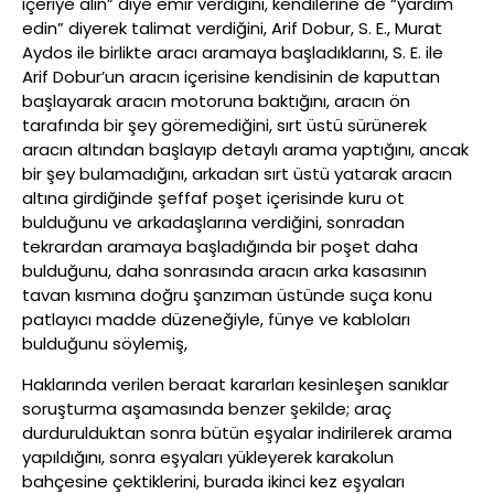
içeriye alın” diye emir verdiğini, kendilerine de “yardım
edin” diyerek talimat verdiğini, Arif Dobur, S. E., Murat
Aydos ile birlikte aracı aramaya başladıklarını, S. E. ile
Arif Dobur’un aracın içerisine kendisinin de kaputtan
başlayarak aracın motoruna baktığını, aracın ön
tarafında bir şey göremediğini, sırt üstü sürünerek
aracın altından başlayıp detaylı arama yaptığını, ancak
bir şey bulamadığını, arkadan sırt üstü yatarak aracın
altına girdiğinde şeffaf poşet içerisinde kuru ot
bulduğunu ve arkadaşlarına verdiğini, sonradan
tekrardan aramaya başladığında bir poşet daha
bulduğunu, daha sonrasında aracın arka kasasının
tavan kısmına doğru şanzıman üstünde suça konu
patlayıcı madde düzeneğiyle, fünye ve kabloları
bulduğunu söylemiş,
Haklarında verilen beraat kararları kesinleşen sanıklar
soruşturma aşamasında benzer şekilde; araç
durdurulduktan sonra bütün eşyalar indirilerek arama
yapıldığını, sonra eşyaları yükleyerek karakolun
bahçesine çektiklerini, burada ikinci kez eşyaları