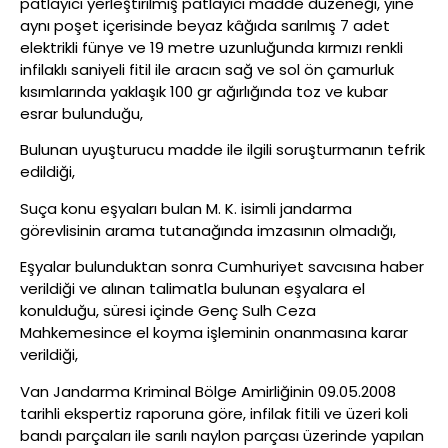
patlayıcı yerleştirilmiş patlayıcı madde düzeneği, yine
aynı poşet içerisinde beyaz kâğıda sarılmış 7 adet
elektrikli fünye ve 19 metre uzunluğunda kırmızı renkli
infilaklı saniyeli fitil ile aracın sağ ve sol ön çamurluk
kısımlarında yaklaşık 100 gr ağırlığında toz ve kubar
esrar bulunduğu,
Bulunan uyuşturucu madde ile ilgili soruşturmanın tefrik
edildiği,
Suça konu eşyaları bulan M. K. isimli jandarma
görevlisinin arama tutanağında imzasının olmadığı,
Eşyalar bulunduktan sonra Cumhuriyet savcısına haber
verildiği ve alınan talimatla bulunan eşyalara el
konulduğu, süresi içinde Genç Sulh Ceza
Mahkemesince el koyma işleminin onanmasına karar
verildiği,
Van Jandarma Kriminal Bölge Amirliğinin 09.05.2008
tarihli ekspertiz raporuna göre, infilak fitili ve üzeri koli
bandı parçaları ile sarılı naylon parçası üzerinde yapılan