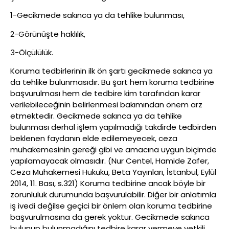
1-Gecikmede sakınca ya da tehlike bulunması,
2-Görünüşte haklılık,
3-Ölçülülük.
Koruma tedbirlerinin ilk ön şartı gecikmede sakınca ya
da tehlike bulunmasıdır. Bu şart hem koruma tedbirine
başvurulması hem de tedbire kim tarafından karar
verilebileceğinin belirlenmesi bakımından önem arz
etmektedir. Gecikmede sakınca ya da tehlike
bulunması derhal işlem yapılmadığı takdirde tedbirden
beklenen faydanın elde edilemeyecek, ceza
muhakemesinin gereği gibi ve amacına uygun biçimde
yapılamayacak olmasıdır. (Nur Centel, Hamide Zafer,
Ceza Muhakemesi Hukuku, Beta Yayınları, İstanbul, Eylül
2014, 11. Bası, s.321) Koruma tedbirine ancak böyle bir
zorunluluk durumunda başvurulabilir. Diğer bir anlatımla
iş ivedi değilse geçici bir önlem olan koruma tedbirine
başvurulmasına da gerek yoktur. Gecikmede sakınca
bulunup bulunmadığını tedbire karar vermeye yetkili