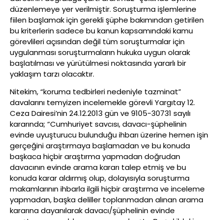
düzenlemeye yer verilmiştir. Soruşturma işlemlerine
fiilen başlamak için gerekli şüphe bakımından getirilen
bu kriterlerin sadece bu kanun kapsamındaki kamu
görevlileri açısından değil tüm soruşturmalar için
uygulanması soruşturmaların hukuka uygun olarak
başlatılması ve yürütülmesi noktasında yararlı bir
yaklaşım tarzı olacaktır.
Nitekim, “koruma tedbirleri nedeniyle tazminat”
davalarını temyizen incelemekle görevli Yargıtay 12.
Ceza Dairesi’nin 24.12.2013 gün ve 9105-30731 sayılı
kararında; “Cumhuriyet savcısı, davacı-şüphelinin
evinde uyuşturucu bulunduğu ihbarı üzerine hemen işin
gerçeğini araştırmaya başlamadan ve bu konuda
başkaca hiçbir araştırma yapmadan doğrudan
davacının evinde arama kararı talep etmiş ve bu
konuda karar aldırmış olup, dolayısıyla soruşturma
makamlarının ihbarla ilgili hiçbir araştırma ve inceleme
yapmadan, başka deliller toplanmadan alınan arama
kararına dayanılarak davacı/şüphelinin evinde