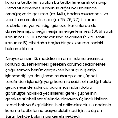
koruma tedbirleri sayılan bu tedbirlerle sınırlı olmayıp
Ceza Muhakemesi Kanunun diğer bölümlerinde,
örneğin; zorla getirme (m. 146), beden muayenesi ve
vücuttan örnek alınması (m.75, 76, 77) koruma
tedbirlerine yer verildiği gibi özel kanunlarda da
düzenlenmiş, örneğin; erişimin engellenmesi (6551 sayılı
Kanun m.8, 9, 10) tanık koruma tedbirleri (5726 sayılı
Kanun m.5) gibi daha başka bir çok koruma tedbiri
bulunmaktadır.
Anayasamızın 13. maddesinin amir hükmü uyarınca
kanunla düzenlenmesi gereken koruma tedbirleriyle
çoğu zaman henüz gerçekten bir suçun işlenip
işlenmediği ya da işleme muhatap olan şüpheli
tarafından işlendiği yargı kararı ile sabit olmadığı halde
gecikmesinde sakınca bulunmasından dolayı
görünüşte haklılıkla yetilinilerek gerek şüphelinin
gerekse şüpheli statüsünde olmayan üçüncü kişilerin
temel hak ve özgürlükleri ihlal edilmektedir. Bu nedenle
koruma tedbirlerine başvurulabilmesi için şu üç ön
şartın birlikte bulunması gerekmektedir: