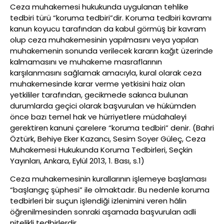
Ceza muhakemesi hukukunda uygulanan tehlike
tedbiri türü “koruma tedbiri”dir. Koruma tedbiri kavramı
kanun koyucu tarafından da kabul görmüş bir kavram
olup ceza muhakemesinin yapılmasını veya yapılan
muhakemenin sonunda verilecek kararın kağıt üzerinde
kalmamasını ve muhakeme masraflarının
karşılanmasını sağlamak amacıyla, kural olarak ceza
muhakemesinde karar verme yetkisini haiz olan
yetkililer tarafından, gecikmede sakınca bulunan
durumlarda geçici olarak başvurulan ve hükümden
önce bazı temel hak ve hürriyetlere müdahaleyi
gerektiren kanuni çarelere “koruma tedbiri” denir. (Bahri
Öztürk, Behiye Eker Kazancı, Sesim Soyer Güleç, Ceza
Muhakemesi Hukukunda Koruma Tedbirleri, Seçkin
Yayınları, Ankara, Eylül 2013, 1. Bası, s.1)
Ceza muhakemesinin kurallarının işlemeye başlaması
“başlangıç şüphesi” ile olmaktadır. Bu nedenle koruma
tedbirleri bir suçun işlendiği izlenimini veren hâlin
öğrenilmesinden sonraki aşamada başvurulan adli
nitelikli tedbirlerdir.