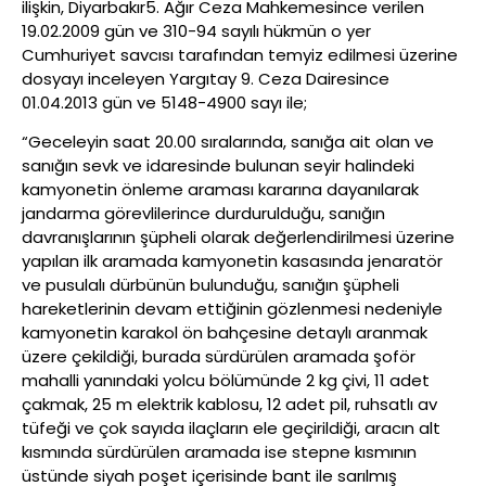
ilişkin, Diyarbakır5. Ağır Ceza Mahkemesince verilen
19.02.2009 gün ve 310-94 sayılı hükmün o yer
Cumhuriyet savcısı tarafından temyiz edilmesi üzerine
dosyayı inceleyen Yargıtay 9. Ceza Dairesince
01.04.2013 gün ve 5148-4900 sayı ile;
“Geceleyin saat 20.00 sıralarında, sanığa ait olan ve
sanığın sevk ve idaresinde bulunan seyir halindeki
kamyonetin önleme araması kararına dayanılarak
jandarma görevlilerince durdurulduğu, sanığın
davranışlarının şüpheli olarak değerlendirilmesi üzerine
yapılan ilk aramada kamyonetin kasasında jenaratör
ve pusulalı dürbünün bulunduğu, sanığın şüpheli
hareketlerinin devam ettiğinin gözlenmesi nedeniyle
kamyonetin karakol ön bahçesine detaylı aranmak
üzere çekildiği, burada sürdürülen aramada şoför
mahalli yanındaki yolcu bölümünde 2 kg çivi, 11 adet
çakmak, 25 m elektrik kablosu, 12 adet pil, ruhsatlı av
tüfeği ve çok sayıda ilaçların ele geçirildiği, aracın alt
kısmında sürdürülen aramada ise stepne kısmının
üstünde siyah poşet içerisinde bant ile sarılmış