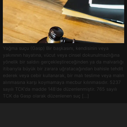
Yağma suçu (Gasp) Bir başkasını, kendisinin veya
yakınının hayatına, vücut veya cinsel dokunulmazlığına
yönelik bir saldırı gerçekleştireceğinden ya da malvarlığı
itibarıyla büyük bir zarara uğratacağından bahisle tehdit
ederek veya cebir kullanarak, bir malı teslime veya malın
alınmasına karşı koymamaya mecbur kılınmasıdır. 5237
sayılı TCK‘da madde 148‘de düzenlenmiştir. 765 sayılı
TCK da Gasp olarak düzenlenen suç […]