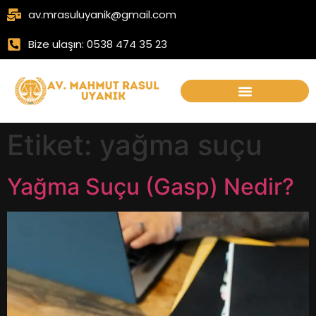
av.mrasuluyanik@gmail.com
Bize ulaşın: 0538 474 35 23
Etiket:
yağma suçu
Yağma Suçu (Gasp) Nedir?