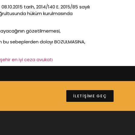
10.2015 tarih, 2014/140 E. 2015/85 sayılı
 doğrultusunda hüküm kurulmasında
amayacağının gözetilmemesi,
erin bu sebeplerden dolayı BOZULMASINA,
işehir en iyi ceza avukatı
İLETİŞİME GEÇ