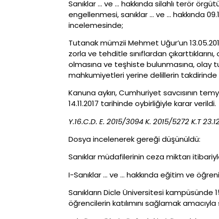
Sanıklar … ve … hakkında silahlı terör örgü
engellenmesi, sanıklar … ve … hakkında 09.
incelemesinde;
Tutanak mümzii Mehmet Uğur’un 13.05.2015 t
zorla ve tehditle sınıflardan çıkarttıklarını
olmasına ve teşhiste bulunmasına, olay tu
mahkumiyetleri yerine delillerin takdirinde 
Kanuna aykırı, Cumhuriyet savcısının temy
14.11.2017 tarihinde oybirliğiyle karar verildi.
Y.16.C.D. E. 2015/3094 K. 2015/5272 K.T 23.1
Dosya incelenerek gereği düşünüldü:
Sanıklar müdafilerinin ceza miktarı itibar
I-Sanıklar … ve … hakkında eğitim ve öğr
Sanıkların Dicle Üniversitesi kampüsünde 1
öğrencilerin katılımını sağlamak amacıyla s