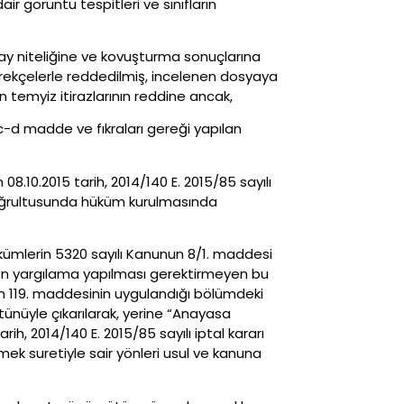
air görüntü tespitleri ve sınıfların
lay niteliğine ve kovuşturma sonuçlarına
 gerekçelerle reddedilmiş, incelenen dosyaya
 temyiz itirazlarının reddine ancak,
c-d madde ve fıkraları gereği yapılan
.10.2015 tarih, 2014/140 E. 2015/85 sayılı
 doğrultusunda hüküm kurulmasında
ükümlerin 5320 sayılı Kanunun 8/1. maddesi
en yargılama yapılması gerektirmeyen bu
 119. maddesinin uygulandığı bölümdeki
ütünüyle çıkarılarak, yerine “Anayasa
h, 2014/140 E. 2015/85 sayılı iptal kararı
k suretiyle sair yönleri usul ve kanuna