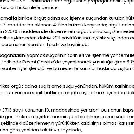
le sanıklar … ve … hakkında terör örgütünün propagandasını 
 kurulan hükümlere gelince;
mamakla birlikte örgüt adına suç işleme suçundan kurulan hük
n 7. maddesine eklenen 4. fıkra hükmü karşısında; örgüt adı
CK’nın 220/6. maddesinde düzenlenen örgüt adına suç işlemede
arihli eyleminden dolayı 2911 sayılı Kanuna aykırılık suçundan a
ki durumunun yeniden takdir ve tayininde,
gandasını yapmak suçlarının tarihleri ve işlenme yöntemi ile t
 tarihinde Resmi Gazete’de yayımlanarak yürürlüğe giren 6352
ntemiyle işlendiği ve bu nedenle sanıklar hakkında açılan da
rlikte örgüt adına suç işleme suçu yönünden, hüküm tarihinde
ddesi uyarınca sanık hakkında örgüte üye olma suçundan dola
3713 sayılı Kanunun 13. maddesinde yer alan “Bu Kanun kapsam
göre hükmün açıklanmasının geri bırakılması kararı verileme
 şeklindeki düzenlemenin yürürlükten kaldırılmış olması karş
una göre yeniden takdir ve tayininde,