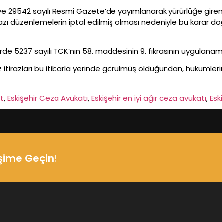
 29542 sayılı Resmi Gazete’de yayımlanarak yürürlüğe giren 08.
 bazı düzenlemelerin iptal edilmiş olması nedeniyle bu karar
e 5237 sayılı TCK’nın 58. maddesinin 9. fıkrasının uygulan
iz itirazları bu itibarla yerinde görülmüş olduğundan, hüküml
at
, 
Eskişehir Ceza Avukatı
, 
Eskişehir en iyi ağır ceza avukatı
, 
Esk
işime Geçin!