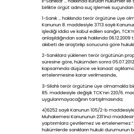
Il-Sanıklar … hakkında kurulan hükümler i
birlikte örgüt adına suç işlemek suçundan
1-Sanık … hakkında terör örgütüne üye ol
Kanunun 8. maddesiyle 3713 sayılı Kanunu
işlediği iddia ve kabul edilen sanığın, T
anlaşıldığından sanık hakkında 06.12.2009 t
akıbeti de araştırılıp sonucuna göre huku
2-Sanıklara yüklenen terör örgütünün propa
süresine göre, hükümden sonra 05.07.2012
kapsamında düşünce ve kanaat açıklama yö
ertelenmesine karar verilmesinde,
3-Silahlı terör örgütüne üye olmamakla bi
85. maddesiyle değişik TCK’nın 220/6. ma
uygulanmayacağının tartışılmasında;
4)6252 sayılı Kanunun 105/2-b maddesiyle 
Muhakemesi Kanununun 231’inci maddesine 
yaptırımlara çevrilemez ve ertelenemez.”
hükümlerde sanıkların hukuki durumunun b