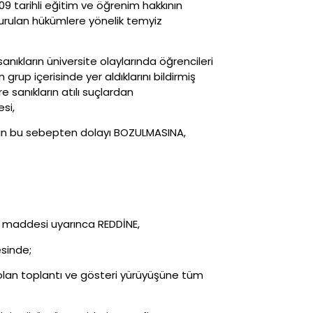
09 tarihli eğitim ve öğrenim hakkının
kurulan hükümlere yönelik temyiz
ıkların üniversite olaylarında öğrencileri
 grup içerisinde yer aldıklarını bildirmiş
 sanıkların atılı suçlardan
si,
erin bu sebepten dolayı BOZULMASINA,
8. maddesi uyarınca REDDİNE,
sinde;
 olan toplantı ve gösteri yürüyüşüne tüm