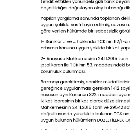
tehdit ettikleri yönündeki gizli tanık beyanı
boşaltıldığını doğrulayan olay tutanağı dik
Yapılan yargılama sonunda toplanan delille
uygun şekilde vasfı tayin edilmiş, cezayı a
göre verilen hükümde bir isabetsizlik gör
1- Sanıklar … ve … hakkında TCK’nın 112/1
artırımın kanuna uygun şekilde bir kat yap
2- Anayasa Mahkemesinin 24.11.2015 tarih v
iptal kararı ile TCK’nın 53. maddesindeki
zorunluluk bulunması,
Bozmayı gerektirmiş, sanıklar müdafilerini
gereğince uygulanması gereken 1412 sayı
hususun aynı Kanunun 322. maddesi uyarı
iki kat ibaresinin bir kat olarak düzeltilm
Mahkemesinin 24.11.2015 tarih ve 29542 sayı
doğrultusunda yürürlükte bulunan TCK’nın 
uygun bulunan hükümlerin DÜZELTİLEREK 