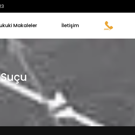
23
ukuki Makaleler
İletişim
 Suçu