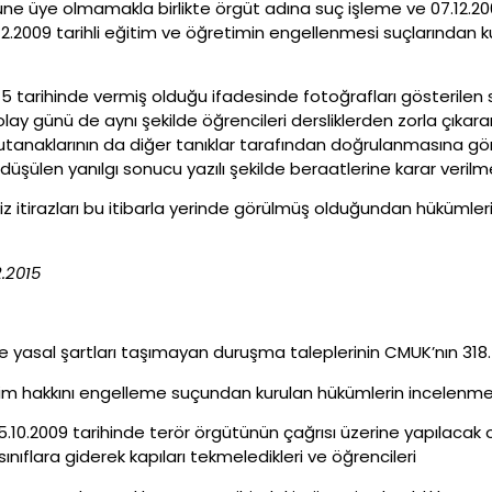
tüne üye olmamakla birlikte örgüt adına suç işleme ve 07.12.20
12.2009 tarihli eğitim ve öğretimin engellenmesi suçlarından 
arihinde vermiş olduğu ifadesinde fotoğrafları gösterilen san
, olay günü de aynı şekilde öğrencileri dersliklerden zorla çıkaran
tanaklarının da diğer tanıklar tarafından doğrulanmasına göre
düşülen yanılgı sonucu yazılı şekilde beraatlerine karar verilme
iz itirazları bu itibarla yerinde görülmüş olduğundan hüküml
2.2015
iyle yasal şartları taşımayan duruşma taleplerinin CMUK’nın 31
enim hakkını engelleme suçundan kurulan hükümlerin incelenme
5.10.2009 tarihinde terör örgütünün çağrısı üzerine yapılacak
ınıflara giderek kapıları tekmeledikleri ve öğrencileri