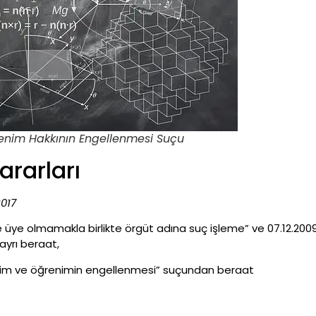
renim Hakkının Engellenmesi Suçu
rarları
2017
ne üye olmamakla birlikte örgüt adına suç işleme” ve 07.12.2009 
ayrı beraat,
“eğitim ve öğrenimin engellenmesi” suçundan beraat