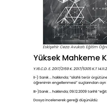
Eskişehir Ceza Avukatı Eğitim Öğ
Yüksek Mahkeme Ka
Y
.
16.C.D
.
E. 2017/2159
K. 2017/5305
K.T 14.11.
II-) Sanık … hakkında; “silahlı terör örgütü
öğrenimin engellenmesi” suçlarından ayrı 
III-)Sanık … hakkında; 09.12.2009 tarihli 
Dosya incelenerek gereği düşünüldü: