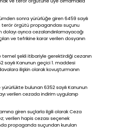
yapmak ve terör örgütüne üye olmamakla
ümden sonra yürürlüğe giren 6459 sayılı
na terör örgütü propagandası suçunu
n dolayı ayrıca cezalandırılamayacağı
çılan ve tefrikine karar verilen dosyanın
emel şekli itibariyle gerektirdiği cezanın
 sayılı Kanunun geçici 1. maddesi
valara ilişkin olarak kovuşturmanın
 yürürlükte bulunan 6352 sayılı Kanunun
yı verilen cezada indirim uygulanıp
ına giren suçlarla ilgili olarak Ceza
z; verilen hapis cezası seçenek
ısında propaganda suçundan kurulan