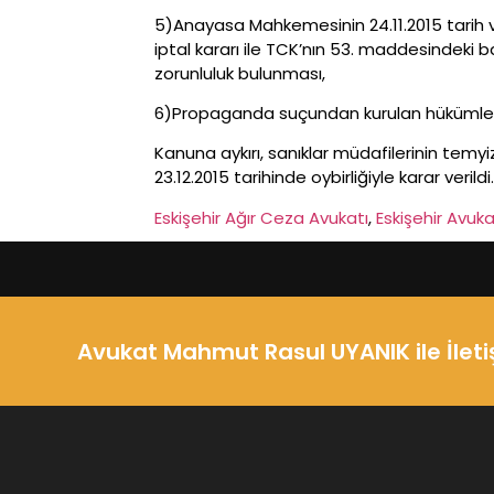
5)Anayasa Mahkemesinin 24.11.2015 tarih ve
iptal kararı ile TCK’nın 53. maddesindeki
zorunluluk bulunması,
6)Propaganda suçundan kurulan hükümlerd
Kanuna aykırı, sanıklar müdafilerinin temy
23.12.2015 tarihinde oybirliğiyle karar verildi.
Eskişehir Ağır Ceza Avukatı
, 
Eskişehir Avuk
Avukat Mahmut Rasul UYANIK ile İlet