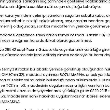
nın yanında, sanıkların suç tarihindeki gösteriye katıldıklarına d
kate alındığında sanıklara atılı suçun oluştuğu kabulüyle;
r karar yerinde incelenip, sanıkların suçunun sübutu kabul, o
zaltıcı sebebin niteliği takdir kılınmış, savunmaları inandırıcı
ülmemiş olduğundan, sanıklar müdafilerinin yerinde görülmeyen
-a maddesi gereğince tayin edilen temel cezada TCK’nın 119/1-
ılmasına rağmen kararda iki kat olarak gösterilmesi,
e 29542 sayılı Resmi Gazete’de yayımlanarak yürürlüğe giren 08
 bazı düzenlemelerin iptal edilmiş olması nedeniyle bu karar
n temyiz itirazları bu itibarla yerinde görülmüş olduğundan h
lı CMUK’nın 321. maddesi uyarınca BOZULMASINA, ancak yenid
nca düzeltilmesi mümkün bulunduğundan hükümlerde TCK’nın
esi ve TCK’nın 53. maddesinin uygulanmasına ilişkin kısımların b
lı Resmi Gazete’de yayımlanarak yürürlüğe giren 08.10.2015 tari
53. maddesinin sanık hakkında uygulanmasına” ibaresi eklenme
ONANMASINA,