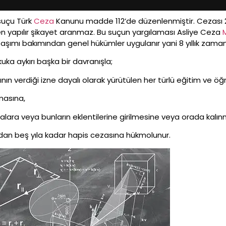
suçu Türk
Ceza
Kanunu madde 112’de düzenlenmiştir. Cezası 2 y
n yapılır şikayet aranmaz. Bu suçun yargılaması Asliye Ceza
şımı bakımından genel hükümler uygulanır yani 8 yıllık zaman
uka aykırı başka bir davranışla;
 verdiği izne dayalı olarak yürütülen her türlü eğitim ve öğr
masına,
nalara veya bunların eklentilerine girilmesine veya orada kalı
yıldan beş yıla kadar hapis cezasına hükmolunur.