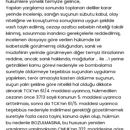
hükümlere yönelik temyize gelince,
Yapılan yargılama sonunda toplanan deliller karar
yerinde incelenip, sanığın suçunun sübutu kabul, olay
niteliğine ve kovuşturma sonuçlarına uygun şekilde
vasfı tayin edilmiş, cezayı azaltıcı sebebin niteliği takdir
kılınmış, savunması inandırıcı gerekçelerle reddedilmiş,
incelenen dosyaya göre verilen hükümde bir
isabetsizlik görülmemiş olduğundan, sanık ve
müdafiinin yerinde görülmeyen diğer temyiz itirazlarının
reddine, ancak; sanık hakkında, mağdurlar … ile …’ı yerine
getirdikleri kamu görevi nedeniyle ve bombalama
suretiyle öldürmeye teşebbüs suçundan uygulama
yapılırken, terör amacıyla kasten öldürme suçunun,
suçun yalın şekline göre nitelikli hal olduğu dikkate
alınarak TCK’nın 61/4. maddesi uyarınca, hükmedilen
cezanın önce 3713 sayılı Kanunun 5. maddesi uyarınca
arttırılması, sonra da TCK’nın 61/5. maddesi uyarınca
teşebbüs nedeniyle indirilmesi gerektiği gözetilmemek
suretiyle fazla ceza tayini, kanuna aykırı olup, hükmün
bu nedenle BOZULMASINA, bu hususun yeniden
yargılama yapılmaksızın CMUK’nın 322. maddesine göre