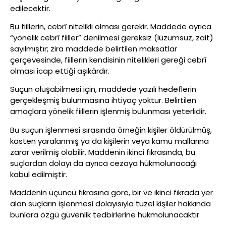
edilecektir.
Bu fiillerin, cebrî nitelikli olması gerekir. Maddede ayrıca
“yönelik cebrî fiiller” denilmesi gereksiz (lüzumsuz, zait)
sayılmıştır; zira maddede belirtilen maksatlar
çerçevesinde, fiillerin kendisinin nitelikleri gereği cebrî
olması icap ettiği aşikârdır.
Suçun oluşabilmesi için, maddede yazılı hedeflerin
gerçekleşmiş bulunmasına ihtiyaç yoktur. Belirtilen
amaçlara yönelik fiillerin işlenmiş bulunması yeterlidir.
Bu suçun işlenmesi sırasında örneğin kişiler öldürülmüş,
kasten yaralanmış ya da kişilerin veya kamu mallarına
zarar verilmiş olabilir. Maddenin ikinci fıkrasında, bu
suçlardan dolayı da ayrıca cezaya hükmolunacağı
kabul edilmiştir.
Maddenin üçüncü fıkrasına göre, bir ve ikinci fıkrada yer
alan suçların işlenmesi dolayısıyla tüzel kişiler hakkında
bunlara özgü güvenlik tedbirlerine hükmolunacaktır.