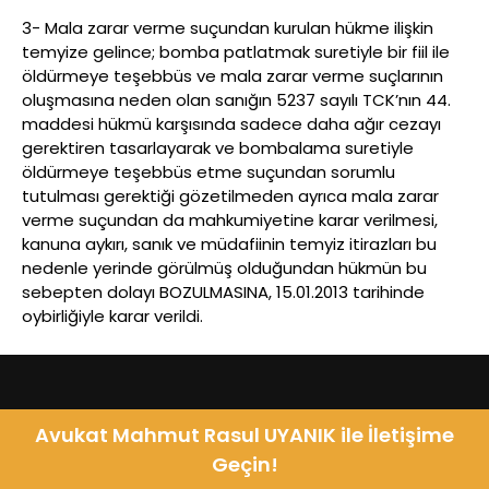
3- Mala zarar verme suçundan kurulan hükme ilişkin
temyize gelince; bomba patlatmak suretiyle bir fiil ile
öldürmeye teşebbüs ve mala zarar verme suçlarının
oluşmasına neden olan sanığın 5237 sayılı TCK’nın 44.
maddesi hükmü karşısında sadece daha ağır cezayı
gerektiren tasarlayarak ve bombalama suretiyle
öldürmeye teşebbüs etme suçundan sorumlu
tutulması gerektiği gözetilmeden ayrıca mala zarar
verme suçundan da mahkumiyetine karar verilmesi,
kanuna aykırı, sanık ve müdafiinin temyiz itirazları bu
nedenle yerinde görülmüş olduğundan hükmün bu
sebepten dolayı BOZULMASINA, 15.01.2013 tarihinde
oybirliğiyle karar verildi.
Avukat Mahmut Rasul UYANIK ile İletişime
Geçin!