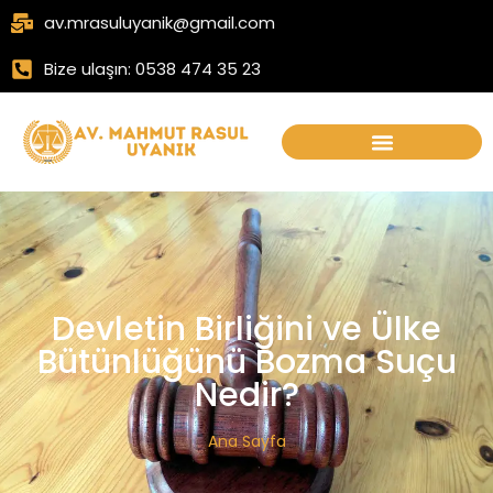
av.mrasuluyanik@gmail.com
Bize ulaşın: 0538 474 35 23
Devletin Birliğini ve Ülke
Bütünlüğünü Bozma Suçu
Nedir?
Ana Sayfa