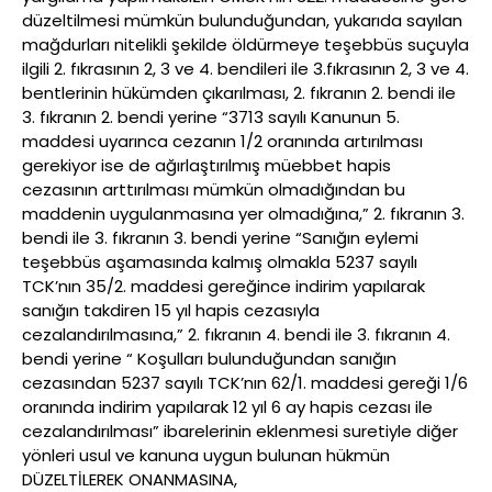
düzeltilmesi mümkün bulunduğundan, yukarıda sayılan
mağdurları nitelikli şekilde öldürmeye teşebbüs suçuyla
ilgili 2. fıkrasının 2, 3 ve 4. bendileri ile 3.fıkrasının 2, 3 ve 4.
bentlerinin hükümden çıkarılması, 2. fıkranın 2. bendi ile
3. fıkranın 2. bendi yerine “3713 sayılı Kanunun 5.
maddesi uyarınca cezanın 1/2 oranında artırılması
gerekiyor ise de ağırlaştırılmış müebbet hapis
cezasının arttırılması mümkün olmadığından bu
maddenin uygulanmasına yer olmadığına,” 2. fıkranın 3.
bendi ile 3. fıkranın 3. bendi yerine “Sanığın eylemi
teşebbüs aşamasında kalmış olmakla 5237 sayılı
TCK’nın 35/2. maddesi gereğince indirim yapılarak
sanığın takdiren 15 yıl hapis cezasıyla
cezalandırılmasına,” 2. fıkranın 4. bendi ile 3. fıkranın 4.
bendi yerine “ Koşulları bulunduğundan sanığın
cezasından 5237 sayılı TCK’nın 62/1. maddesi gereği 1/6
oranında indirim yapılarak 12 yıl 6 ay hapis cezası ile
cezalandırılması” ibarelerinin eklenmesi suretiyle diğer
yönleri usul ve kanuna uygun bulunan hükmün
DÜZELTİLEREK ONANMASINA,