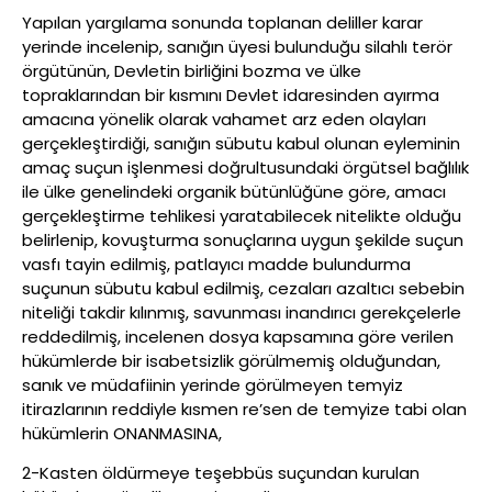
Yapılan yargılama sonunda toplanan deliller karar
yerinde incelenip, sanığın üyesi bulunduğu silahlı terör
örgütünün, Devletin birliğini bozma ve ülke
topraklarından bir kısmını Devlet idaresinden ayırma
amacına yönelik olarak vahamet arz eden olayları
gerçekleştirdiği, sanığın sübutu kabul olunan eyleminin
amaç suçun işlenmesi doğrultusundaki örgütsel bağlılık
ile ülke genelindeki organik bütünlüğüne göre, amacı
gerçekleştirme tehlikesi yaratabilecek nitelikte olduğu
belirlenip, kovuşturma sonuçlarına uygun şekilde suçun
vasfı tayin edilmiş, patlayıcı madde bulundurma
suçunun sübutu kabul edilmiş, cezaları azaltıcı sebebin
niteliği takdir kılınmış, savunması inandırıcı gerekçelerle
reddedilmiş, incelenen dosya kapsamına göre verilen
hükümlerde bir isabetsizlik görülmemiş olduğundan,
sanık ve müdafiinin yerinde görülmeyen temyiz
itirazlarının reddiyle kısmen re’sen de temyize tabi olan
hükümlerin ONANMASINA,
2-Kasten öldürmeye teşebbüs suçundan kurulan