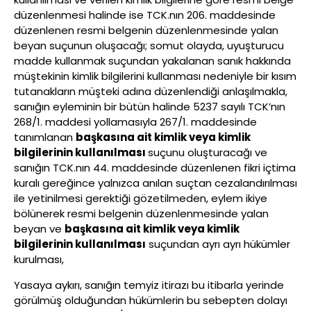
düzenlenmesi halinde ise TCK.nın 206. maddesinde
düzenlenen resmi belgenin düzenlenmesinde yalan
beyan suçunun oluşacağı; somut olayda, uyuşturucu
madde kullanmak suçundan yakalanan sanık hakkında
müştekinin kimlik bilgilerini kullanması nedeniyle bir kısım
tutanakların müşteki adına düzenlendiği anlaşılmakla,
sanığın eyleminin bir bütün halinde 5237 sayılı TCK’nın
268/1. maddesi yollamasıyla 267/1. maddesinde
tanımlanan
başkasına ait kimlik veya kimlik
bilgilerinin kullanılması
suçunu oluşturacağı ve
sanığın TCK.nın 44. maddesinde düzenlenen fikri içtima
kuralı gereğince yalnızca anılan suçtan cezalandırılması
ile yetinilmesi gerektiği gözetilmeden, eylem ikiye
bölünerek resmi belgenin düzenlenmesinde yalan
beyan ve
başkasına ait kimlik veya kimlik
bilgilerinin kullanılması
suçundan ayrı ayrı hükümler
kurulması,
Yasaya aykırı, sanığın temyiz itirazı bu itibarla yerinde
görülmüş olduğundan hükümlerin bu sebepten dolayı