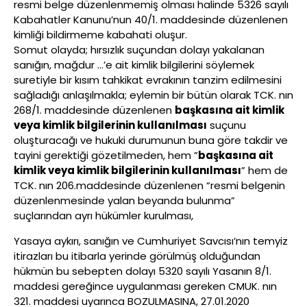
resmi belge düzenlenmemiş olması halinde 5326 sayılı
Kabahatler Kanunu’nun 40/1. maddesinde düzenlenen
kimliği bildirmeme kabahati oluşur.
Somut olayda; hırsızlık suçundan dolayı yakalanan
sanığın, mağdur …’e ait kimlik bilgilerini söylemek
suretiyle bir kısım tahkikat evrakının tanzim edilmesini
sağladığı anlaşılmakla; eylemin bir bütün olarak TCK. nın
268/1. maddesinde düzenlenen
başkasına ait kimlik
veya kimlik bilgilerinin kullanılması
suçunu
oluşturacağı ve hukuki durumunun buna göre takdir ve
tayini gerektiği gözetilmeden, hem ”
başkasına ait
kimlik veya kimlik bilgilerinin kullanılması
” hem de
TCK. nın 206.maddesinde düzenlenen “resmi belgenin
düzenlenmesinde yalan beyanda bulunma”
suçlarından ayrı hükümler kurulması,
Yasaya aykırı, sanığın ve Cumhuriyet Savcısı’nın temyiz
itirazları bu itibarla yerinde görülmüş olduğundan
hükmün bu sebepten dolayı 5320 sayılı Yasanın 8/1.
maddesi gereğince uygulanması gereken CMUK. nın
321. maddesi uyarınca BOZULMASINA, 27.01.2020