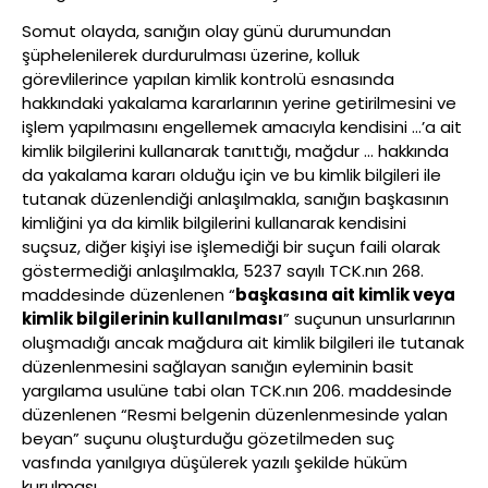
Somut olayda, sanığın olay günü durumundan
şüphelenilerek durdurulması üzerine, kolluk
görevlilerince yapılan kimlik kontrolü esnasında
hakkındaki yakalama kararlarının yerine getirilmesini ve
işlem yapılmasını engellemek amacıyla kendisini …’a ait
kimlik bilgilerini kullanarak tanıttığı, mağdur … hakkında
da yakalama kararı olduğu için ve bu kimlik bilgileri ile
tutanak düzenlendiği anlaşılmakla, sanığın başkasının
kimliğini ya da kimlik bilgilerini kullanarak kendisini
suçsuz, diğer kişiyi ise işlemediği bir suçun faili olarak
göstermediği anlaşılmakla, 5237 sayılı TCK.nın 268.
maddesinde düzenlenen “
başkasına ait kimlik veya
kimlik bilgilerinin kullanılması
” suçunun unsurlarının
oluşmadığı ancak mağdura ait kimlik bilgileri ile tutanak
düzenlenmesini sağlayan sanığın eyleminin basit
yargılama usulüne tabi olan TCK.nın 206. maddesinde
düzenlenen “Resmi belgenin düzenlenmesinde yalan
beyan” suçunu oluşturduğu gözetilmeden suç
vasfında yanılgıya düşülerek yazılı şekilde hüküm
kurulması,