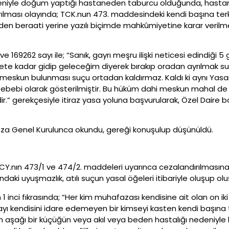
eniyle doğum yaptığı hastaneden taburcu olduğunda, hastan
yrılması olayında; TCK.nun 473. maddesindeki kendi başına t
en beraati yerine yazılı biçimde mahkûmiyetine karar verilme
e 169262 sayı ile; “Sanık, gayrı meşru ilişki neticesi edindiği
ete kadar gidip geleceğim diyerek bırakıp oradan ayrılmak su
in meskun bulunması suçu ortadan kaldırmaz. Kaldı ki aynı Yas
sebebi olarak gösterilmiştir. Bu hüküm dahi meskun mahal de ol
.” gerekçesiyle itiraz yasa yoluna başvurularak, Özel Daire bo
eza Genel Kurulunca okundu, gereği konuşulup düşünüldü.
.nın 473/1 ve 474/2. maddeleri uyarınca cezalandırılmasına 
ındaki uyuşmazlık, atılı suçun yasal öğeleri itibariyle oluşup
inci fıkrasında; “Her kim muhafazası kendisine ait olan on ik
yı kendisini idare edemeyen bir kimseyi kasten kendi başına
aşağı bir küçüğün veya akıl veya beden hastalığı nedeniyle 