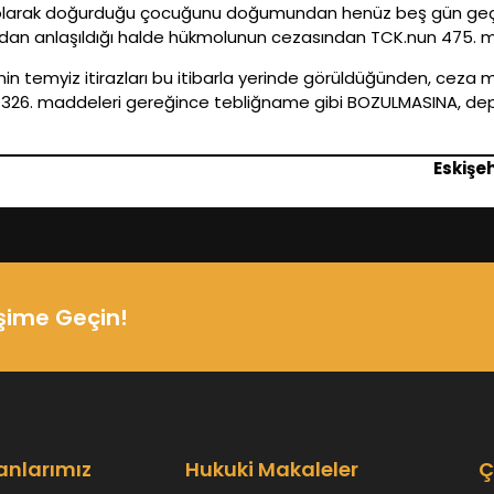
ru olarak doğurduğu çocuğunu doğumundan henüz beş gün ge
ndan anlaşıldığı halde hükmolunun cezasından TCK.nun 475. m
nin temyiz itirazları bu itibarla yerinde görüldüğünden, ceza 
326. maddeleri gereğince tebliğname gibi BOZULMASINA, depo 
Eskişe
işime Geçin!
anlarımız
Hukuki Makaleler
Ç