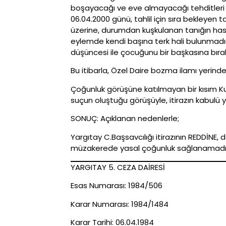
boşayacağı ve eve almayacağı tehditleri ü
06.04.2000 günü, tahlil için sıra bekleyen 
üzerine, durumdan kuşkulanan tanığın has
eylemde kendi başına terk hali bulunmadığ
düşüncesi ile çocuğunu bir başkasına bırakt
Bu itibarla, Özel Daire bozma ilamı yerinde 
Çoğunluk görüşüne katılmayan bir kısım Ku
suçun oluştuğu görüşüyle, itirazın kabulü 
SONUÇ: Açıklanan nedenlerle;
Yargıtay C.Başsavcılığı itirazının REDDİNE
müzakerede yasal çoğunluk sağlanamadığın
YARGITAY 5. CEZA DAİRESİ
Esas Numarası: 1984/506
Karar Numarası: 1984/1484
Karar Tarihi: 06.04.1984