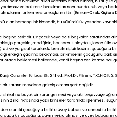
di haline bırakılma fiilleri yaptırım altına alınmış, bu suç ile 
, yardımsız ve bakımsız bırakılmaları sonucunda, ruh veya beden 
almalarının önlenmesi amaçlanmıştır. (Erman-Özek, Kişilere Ka
kümlü olan herhangi bir kimsedir, bu yükümlülük yasadan kayn
i başına terk”dir. Bir çocuk veya acizi başkaları tarafından 
leşip gerçekleşmediğinin, her somut olayda, işlenen fiilin özel
ti ve yargısal kararlarda belirtilmiş, bir kadının çocuğunu bi
 erkeğin çadırına bırakması, bir kimsenin çocuğunu park sır
adar orada beklemesi hallerinde, kendi başına ter-ketme hali
arşı Cürümler 16. bası Sh, 241 vd., Prof.Dr. F.Erem, T.C.H.Cilt 3, 
yla bir zararın meydana gelmiş olması şart değildir.
 sıhhatine büyük bir zarar gelmesi veya akli teşevvüşe uğram
nin 2 inci fıkrasında yazılı kimseler tarafında işlenmesi, suçun
den olan iki çocuğuyla birlikte üvey babası ve annesi ile birl
urduğu kız çocuğunu, gayri meşru olması ve üvey babasının 