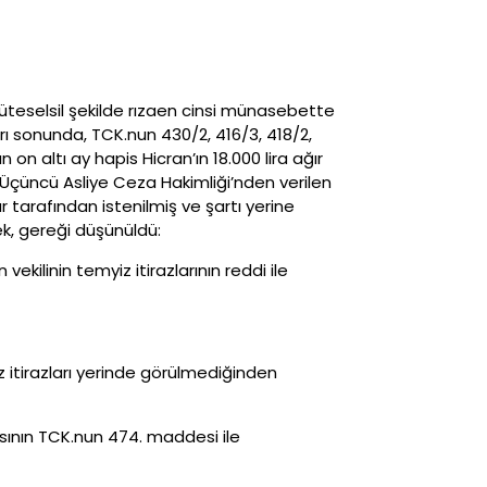
üteselsil şekilde rızaen cinsi münasebette
 sonunda, TCK.nun 430/2, 416/3, 418/2,
on altı ay hapis Hicran’ın 18.000 lira ağır
 Üçüncü Asliye Ceza Hakimliği’nden verilen
 tarafından istenilmiş ve şartı yerine
k, gereği düşünüldü:
ilinin temyiz itirazlarının reddi ile
 itirazları yerinde görülmediğinden
asının TCK.nun 474. maddesi ile