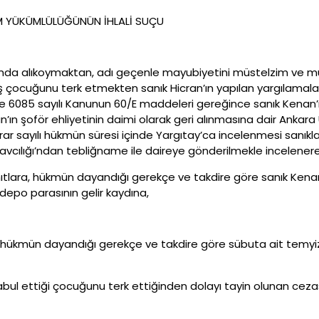
İM YÜKÜMLÜLÜĞÜNÜN İHLALİ SUÇU
nında alıkoymaktan, adı geçenle mayubiyetini müstelzim ve m
ocuğunu terk etmekten sanık Hicran’ın yapılan yargılamaları
ve 6085 sayılı Kanunun 60/E maddeleri gereğince sanık Kenan’ın 
ın şoför ehliyetinin daimi olarak geri alınmasına dair Ankara
ar sayılı hükmün süresi içinde Yargıtay’ca incelenmesi sanıklar
avcılığı’ndan tebliğname ile daireye gönderilmekle incelenere
lara, hükmün dayandığı gerekçe ve takdire göre sanık Kenan vek
po parasının gelir kaydına,
a, hükmün dayandığı gerekçe ve takdire göre sübuta ait temyiz
kabul ettiği çocuğunu terk ettiğinden dolayı tayin olunan cez