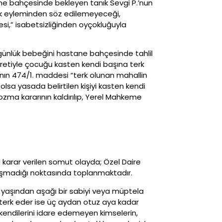
e bahçesinde bekleyen tanık Sevgi P.’nun
erk eyleminden söz edilemeyeceği,
si,” isabetsizliğinden oyçokluğuyla
 5 günlük bebeğini hastane bahçesinde tahlil
retiyle çocuğu kasten kendi başına terk
anın 474/1. maddesi “terk olunan mahallin
sa yasada belirtilen kişiyi kasten kendi
zma kararının kaldırılıp, Yerel Mahkeme
karar verilen somut olayda; Özel Daire
 oluşmadığı noktasında toplanmaktadır.
i yaşından aşağı bir sabiyi veya müptela
 terk eder ise üç aydan otuz aya kadar
kendilerini idare edemeyen kimselerin,