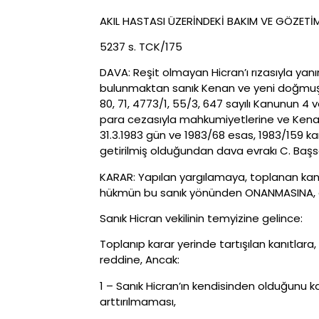
AKIL HASTASI ÜZERİNDEKİ BAKIM VE GÖZET
5237 s. TCK/175
DAVA: Reşit olmayan Hicran’ı rızasıyla ya
bulunmaktan sanık Kenan ve yeni doğmuş ç
80, 71, 4773/1, 55/3, 647 sayılı Kanunun 4 
para cezasıyla mahkumiyetlerine ve Kenan’
31.3.1983 gün ve 1983/68 esas, 1983/159 kar
getirilmiş olduğundan dava evrakı C. Başs
KARAR: Yapılan yargılamaya, toplanan kanıt
hükmün bu sanık yönünden ONANMASINA, de
Sanık Hicran vekilinin temyizine gelince:
Toplanıp karar yerinde tartışılan kanıtlar
reddine, Ancak:
1 – Sanık Hicran’ın kendisinden olduğunu 
arttırılmaması,