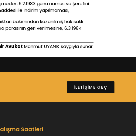
çmeden 6.2.1983 günü namus ve şerefini
addesi ile indirim yapılmaması,
miktarı bakımından kazanılmış hak saklı
parasının geri verilmesine, 6.3.1984
hir Avukat
Mahmut UYANIK saygıyla sunar.
İLETİŞİME GEÇ
alışma Saatleri