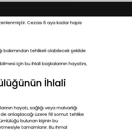
nlenmiştir. Cezası 6 aya kadar hapis
ı bakımından tehlikeli olabilecek şekilde
mesi için bu ihlali başkalarının hayatını,
lüğünün İhlali
ının hayatı, sağlığı veya malvarlığı
e anlaşılacağı üzere fiil somut tehlike
ümlülüğü bulunan kişinin bu
l etmesiyle tamamlanır. Bu ihmal