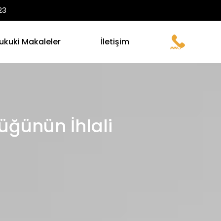
23
ukuki Makaleler
İletişim
üğünün İhlali