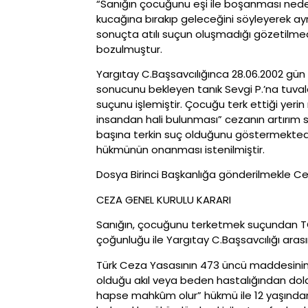
“Sanığın çocuğunu eşi ile boşanması ned
kucağına bırakıp geleceğini söyleyerek a
sonuçta atılı suçun oluşmadığı gözetilmed
bozulmuştur.
Yargıtay C.Başsavcılığınca 28.06.2002 gün v
sonucunu bekleyen tanık Sevgi P.’na tuval
suçunu işlemiştir. Çocuğu terk ettiği yer
insandan hali bulunması” cezanın artırım 
başına terkin suç olduğunu göstermektedir
hükmünün onanması istenilmiştir.
Dosya Birinci Başkanlığa gönderilmekle C
CEZA GENEL KURULU KARARI
Sanığın, çocuğunu terketmek suçundan TCY
çoğunluğu ile Yargıtay C.Başsavcılığı aras
Türk Ceza Yasasının 473 üncü maddesinin 1 
olduğu akıl veya beden hastalığından dola
hapse mahkûm olur” hükmü ile 12 yaşından 