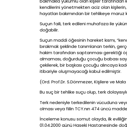
bakmakla yükümlü olan kişiler tarafından ken
kendilerini yönetmekten aciz olan kişilerin
hayatları bakımından bir tehlikeye maruz k
Suçun faili, terk edileni muhafaza ile yü
doğabilir.
Suçun maddi öğesinin hareket kısmı, “kend
bırakmak şeklinde tanımlanan terkin, gerçek
hakim tarafından saptanması gerektiği öğre
almaması, doğurduğu çocuğu babası saydığı
çekilerek, bir başkası çocuğu alıncaya k
itibariyle oluşmayacağı kabul edilmiştir.
(Ord. Prof.Dr. S.Dönmezer, Kişilere ve Mala K
Bu suç bir tehlike suçu olup, terk dolayısı
Terk nedeniyle terkedilenin vücuduna veya
olması veya fiilin TCY.nın 474 üncü maddesi
İnceleme konusu somut olayda, ilk evliliğin
01.04.2000 günü Haseki Hastanesinde doğ