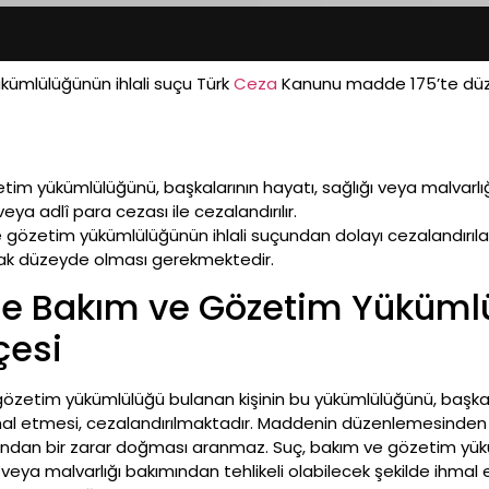
kümlülüğünün ihlali suçu Türk
Ceza
Kanunu madde 175’te düze
tim yükümlülüğünü, başkalarının hayatı, sağlığı veya malvarlığ
eya adlî para cezası ile cezalandırılır.
 gözetim yükümlülüğünün ihlali suçundan dolayı cezalandırılabil
acak düzeyde olması gerekmektedir.
nde Bakım ve Gözetim Yükümlü
çesi
zetim yükümlülüğü bulanan kişinin bu yükümlülüğünü, başkalar
hmal etmesi, cezalandırılmaktadır. Maddenin düzenlemesinden d
mından bir zarar doğması aranmaz. Suç, bakım ve gözetim yük
 veya malvarlığı bakımından tehlikeli olabilecek şekilde ihma