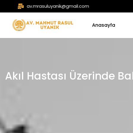
av.mrasuluyanik@gmail.com
Anasayfa
Akıl Hastası Üzerinde B