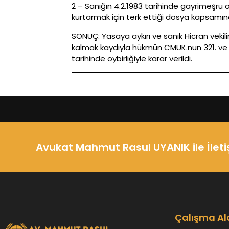
2 – Sanığın 4.2.1983 tarihinde gayrimeş
kurtarmak için terk ettiği dosya kapsamı
SONUÇ: Yasaya aykırı ve sanık Hicran vekili
kalmak kaydıyla hükmün CMUK.nun 321. ve 
tarihinde oybirliğiyle karar verildi.
Avukat Mahmut Rasul UYANIK ile İlet
Çalışma Al