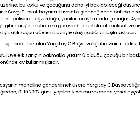
zerine, bu korku ve çocuğuna daha iyi bakılabileceği düşünc
tanık Sevgi P. isimli bayana, tuvalete gideceğinden bahisle bır
tane polisine başvurduğu, yapılan araştırmada çocuğun Aynu
ı gibi, sanığın muhafaza görevinden kurtulmak maksat ve niyet
ığı, atılı suçun öğeleri itibariyle oluşmadığı anlaşılmaktadır.
olup, isabetsiz olan Yargıtay C.Başsavcılığı itirazının reddine k
rul Üyeleri; sanığın bakmakla yükümlü olduğu çocuğu bir başka
yönünde oy kullanmışlardır.
, dosyanın mahalline gönderilmek üzere Yargıtay C.Başsavcılığın
dan, 01.10.2002 günü yapılan ikinci müzakerede yasal oyçoklu