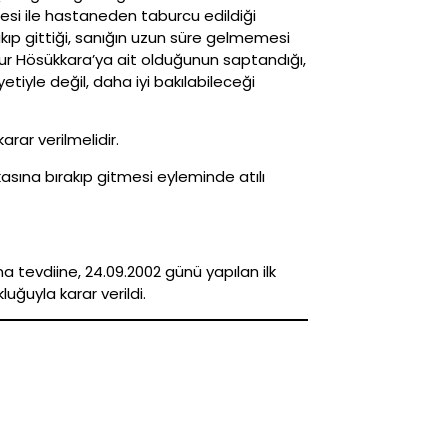
esi ile hastaneden taburcu edildiği
akıp gittiği, sanığın uzun süre gelmemesi
r Hösükkara’ya ait olduğunun saptandığı,
iyle değil, daha iyi bakılabileceği
arar verilmelidir.
sına bırakıp gitmesi eyleminde atılı
a tevdiine, 24.09.2002 günü yapılan ilk
ğuyla karar verildi.